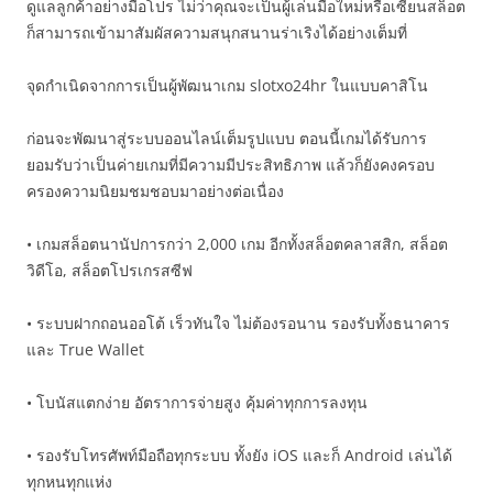
ดูแลลูกค้าอย่างมือโปร ไม่ว่าคุณจะเป็นผู้เล่นมือใหม่หรือเซียนสล็อต
ก็สามารถเข้ามาสัมผัสความสนุกสนานร่าเริงได้อย่างเต็มที่
จุดกำเนิดจากการเป็นผู้พัฒนาเกม slotxo24hr ในแบบคาสิโน
ก่อนจะพัฒนาสู่ระบบออนไลน์เต็มรูปแบบ ตอนนี้เกมได้รับการ
ยอมรับว่าเป็นค่ายเกมที่มีความมีประสิทธิภาพ แล้วก็ยังคงครอบ
ครองความนิยมชมชอบมาอย่างต่อเนื่อง
• เกมสล็อตนานัปการกว่า 2,000 เกม อีกทั้งสล็อตคลาสสิก, สล็อต
วิดีโอ, สล็อตโปรเกรสซีฟ
• ระบบฝากถอนออโต้ เร็วทันใจ ไม่ต้องรอนาน รองรับทั้งธนาคาร
และ True Wallet
• โบนัสแตกง่าย อัตราการจ่ายสูง คุ้มค่าทุกการลงทุน
• รองรับโทรศัพท์มือถือทุกระบบ ทั้งยัง iOS และก็ Android เล่นได้
ทุกหนทุกแห่ง