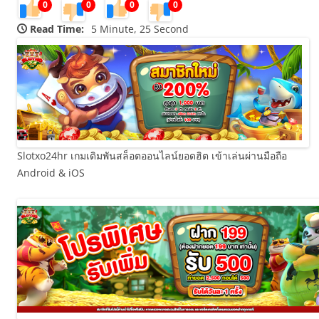
0
0
0
0
Read Time:
5 Minute, 25 Second
Slotxo24hr เกมเดิมพันสล็อตออนไลน์ยอดฮิต เข้าเล่นผ่านมือถือ
Android & iOS