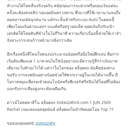
ทำงานได้ไหลลื่นจริงๆครับ สมัยก่อนการจะฝากหรือถอนเงินแต่ละ
ครั้งจะต้องส่งสลิป รอแอดมินตรวจทาน ซึ่งบางทีใช้เวลานานจนถึง
หมดอารมณ์สนุกสนาน แม้กระนั้นสำหรับระบบ Auto ในตอนนี้
เพียงโอนเงินผ่านแอปฯ แบงค์หรือทรูวอลเล็ต ยอดเงินก็ปรับเข้า
เครดิตให้โดยทันทีข้างในไม่กี่วินาที ความเกี่ยวเนื่องนี้ช่วยให้เราจำ
จังหวะการเล่นก้าวหน้ามากยิ่งกว่าเดิม
อีกเรื่องหนึ่งที่โดนใจคนงบประมาณน้อยหรือมือใหม่ฝึกเล่น คือการ
เริ่มต้นเพียงแค่ 1 บาท คนไม่ใช่น้อยอาจจะมีความรู้สึกว่าเงินบาท
เดียวจะไปทำอะไรได้ แต่ว่าในโลกของ สล็อตxo มันคือช่องทาง
ขอรับ การลงพนันอย่างน้อยช่วยให้พวกเราอยู่ในเกมได้นานขึ้น มี
โอกาสหมุนเพื่อรอเข้าตอนโบนัสหรือฟีเจอร์ฟรีสปินได้โดยที่ไม่ต้อง
แบกรับการเสี่ยงสูงกระทั่งเหลือเกิน
ดาวน์โหลดคาสิโน สล็อตxo slotxo24hrd.com 1 JUN 2569
Rachel เกมแทงบอลสุดมันส์ สล็อตxoไม่จำกัดยอดโอน Top 71
ขอขอบคุณweb
slotxo24hr