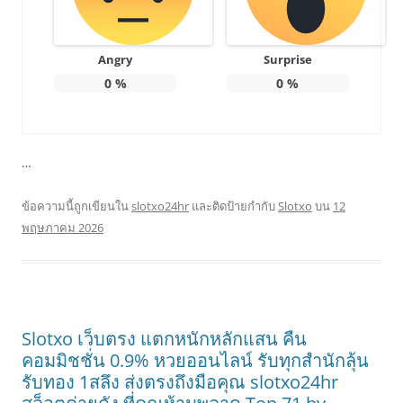
Angry
Surprise
0
%
0
%
…
ข้อความนี้ถูกเขียนใน
slotxo24hr
และติดป้ายกำกับ
Slotxo
บน
12
พฤษภาคม 2026
Slotxo เว็บตรง แตกหนักหลักแสน คืน
คอมมิชชั่น 0.9% หวยออนไลน์ รับทุกสำนักลุ้น
รับทอง 1สลึง ส่งตรงถึงมือคุณ slotxo24hr