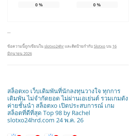
0
%
0
%
…
ข้อความนี้ถูกเขียนใน
slotxo24hr
และติดป้ายกำกับ
Slotxo
บน
16
มิถุนายน 2026
สล็อตxo เว็บเดิมพันที่นักลงทุนวางใจ ทุกการ
เดิมพัน ไม่จำกัดยอด ไม่ผ่านเอเย่นต์ รวมเกมดัง
ค่ายชั้นนำ สล็อตxo เปิดประสบการณ์ เกม
สล็อตที่ดีที่สุด Top 98 by Rachel
slotxo24hrd.com 24 พ.ค. 26