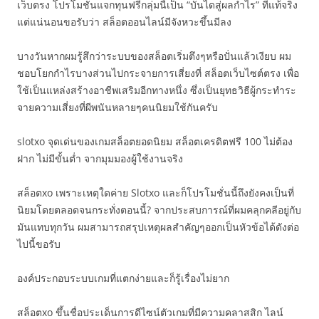
เว็บตรง โปรโมชั่นแจกทุนฟรีกลุ่มนี้เป็น “บันไดสู่ผลกำไร” ที่แท้จริง
แต่แน่นอนขอรับว่า สล็อตออนไลน์มีจังหวะขึ้นมีลง
บางวันหากผมรู้สึกว่าระบบของสล็อตเริ่มตึงๆหรือปั่นแล้วเงียบ ผม
ชอบโยกกำไรบางส่วนไปกระจายการเสี่ยงที่ สล็อตเว็บไซต์ตรง เพื่อ
ใช้เป็นแหล่งสร้างอาชีพเสริมอีกทางหนึ่ง ซึ่งเป็นยุทธวิธีผู้กระทำระ
จายความเสี่ยงที่ผีพนันหลายๆคนนิยมใช้กันครับ
slotxo จุดเด่นของเกมสล็อตยอดนิยม สล็อตเครดิตฟรี 100 ไม่ต้อง
ฝาก ไม่มีขั้นต่ำ จากมุมมองผู้ใช้งานจริง
สล็อตxo เพราะเหตุใดค่าย Slotxo และก็โปรโมชั่นนี้ถึงยังคงเป็นที่
นิยมโดยตลอดจนกระทั่งตอนนี้? จากประสบการณ์ที่ผมคลุกคลีอยู่กับ
มันแทบทุกวัน ผมสามารถสรุปเหตุผลสำคัญๆออกเป็นหัวข้อได้ดังต่อ
ไปนี้ขอรับ
องค์ประกอบระบบเกมที่แตกง่ายและก็รู้เรื่องไม่ยาก
สล็อตxo ขึ้นชื่อประเด็นการดีไซน์ตัวเกมที่มีความคลาสสิก ไลน์