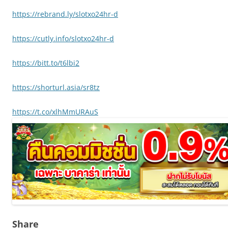
https://rebrand.ly/slotxo24hr-d
https://cutly.info/slotxo24hr-d
https://bitt.to/t6lbi2
https://shorturl.asia/sr8tz
https://t.co/xlhMmURAuS
Share