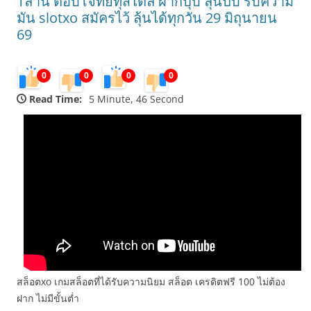
1ล้าน ตอบโจทย์ทุสไตล์ ฝากปุ๊บ ลุ้นปั๊บ รับความ
มัน slotxo สมัครไว้ ลุ้นได้ทุกวัน 29 มิถุนายน
69
0
0
0
0
Read Time:
5 Minute, 46 Second
สล็อตxo เกมสล็อตที่ได้รับความนิยม สล็อต เครดิตฟรี 100 ไม่ต้อง
ฝาก ไม่มีขั้นต่ำ