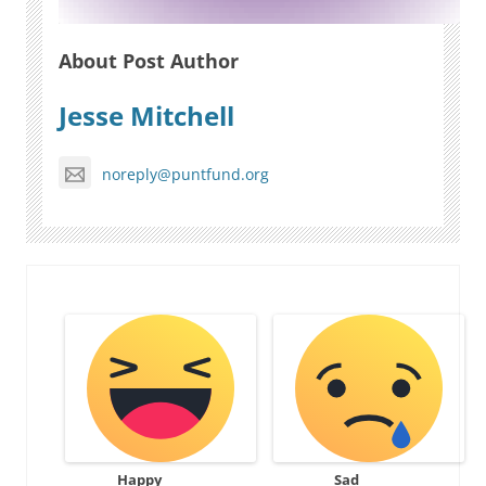
About Post Author
Jesse Mitchell
noreply@puntfund.org
Happy
Sad