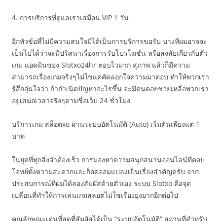
4. การบริการที่ดูแลเราเสมือน VIP 1 วัน
อีกหัวข้อที่ไม่มีความสนใจมิได้เป็นการบริการขอรับ บางทีผมอาจจะ
เป็นไปได้ว่าจะมีปริศนาเรื่องการรับโปรโมชั่น หรือสงสัยเกี่ยวกับตัว
เกม แอดมินของ Slotxo24hr ตอบไวมาก สุภาพ แล้วก็มีความ
สามารถเรื่องเกมจริงๆไม่ใช่แค่คัดลอกใจความมาตอบ ทำให้พวกเรา
รู้สึกอุ่นใจว่า ถ้ากำเนิดปัญหาอะไรขึ้น จะมีคนคอยช่วยเหลือพวกเรา
อยู่เสมอเวลาจริงๆตามชื่อเว็บ 24 ชั่วโมง
บริการเกม สล็อตxo ผ่านระบบอัตโนมัติ (Auto) เริ่มต้นเพียงแต่ 1
บาท
ในยุคที่ทุกสิ่งจำต้องเร็ว การมองหาความสนุกสนานออนไลน์ที่ตอบ
โจทย์ทั้งความสะดวกและก็อดออมแปลงเป็นเรื่องสำคัญครับ จาก
ประสบการณ์ที่ผมได้ลองสัมผัสด้วยตัวเอง ระบบ Slotxo คือจุด
เปลี่ยนที่ทำให้การเล่นเกมสลอตไม่ใช่เรื่องยุ่งยากอีกต่อไป
คุณลักษณะเด่นที่สุดที่สัมผัสได้เป็น “ระบบอัตโนมัติ” สถานที่สำหรับ