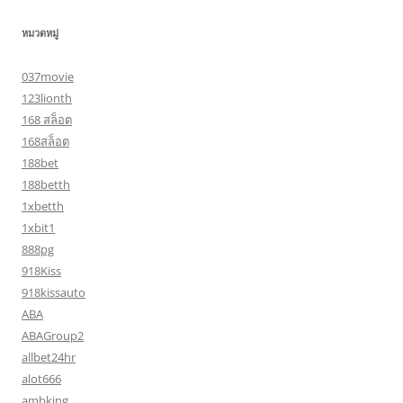
หมวดหมู่
037movie
123lionth
168 สล็อต
168สล็อต
188bet
188betth
1xbetth
1xbit1
888pg
918Kiss
918kissauto
ABA
ABAGroup2
allbet24hr
alot666
ambking