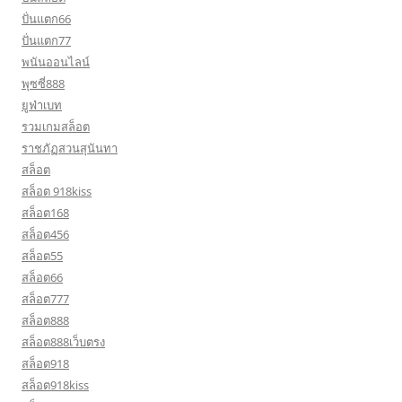
ปั่นแตก66
ปั่นแตก77
พนันออนไลน์
พุซซี่888
ยูฟ่าเบท
รวมเกมสล็อต
ราชภัฏสวนสุนันทา
สล็อต
สล็อต 918kiss
สล็อต168
สล็อต456
สล็อต55
สล็อต66
สล็อต777
สล็อต888
สล็อต888เว็บตรง
สล็อต918
สล็อต918kiss