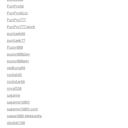
PunPro66
PunPro66.tv
PunPro777
PunPro777.work
puntaek66
puntaek77
Pussy888
pussy888play
pussy888win
redkong89
rocket45
rockstar66
royal558
sagame
sagame168th
sagame168th.com
sawan888 ทดลองเล่น
sbobet168