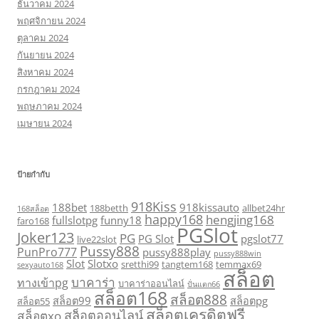
ธันวาคม 2024
พฤศจิกายน 2024
ตุลาคม 2024
กันยายน 2024
สิงหาคม 2024
กรกฎาคม 2024
พฤษภาคม 2024
เมษายน 2024
ป้ายกำกับ
918Kiss
188bet
918kissauto
188betth
allbet24hr
168สล็อต
happy168
hengjing168
fullslotpg
funny18
faro168
PGSlot
Joker123
PG
PG Slot
pgslot77
live22slot
Pussy888
PunPro777
pussy888play
pussy888win
Slot
Slotxo
sretthi99
tangtem168
temmax69
sexyauto168
สล็อต
บาคาร่า
ทางเข้าpg
บาคาร่าออนไลน์
ปั่นแตก66
สล็อต168
สล็อต888
สล็อต99
สล็อตpg
สล็อต55
สล็อตเครดิตฟรี
สล็อตออนไลน์
สล็อตxo