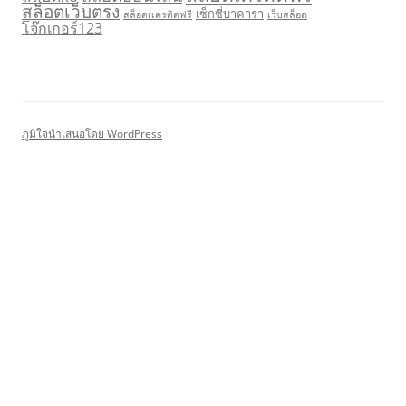
สล็อตเว็บตรง
เซ็กซี่บาคาร่า
สล็อตเเครดิตฟรี
เว็บสล็อต
โจ๊กเกอร์123
ภูมิใจนำเสนอโดย WordPress