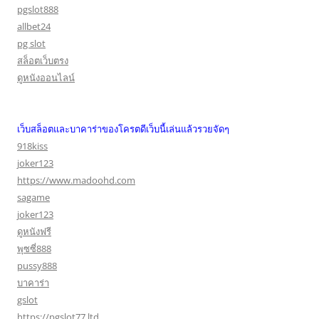
pgslot888
allbet24
pg slot
สล็อตเว็บตรง
ดูหนังออนไลน์
เว็บสล็อตและบาคาร่าของโครตดีเว็บนี้เล่นแล้วรวยจัดๆ
918kiss
joker123
https://www.madoohd.com
sagame
joker123
ดูหนังฟรี
พุซซี่888
pussy888
บาคาร่า
gslot
https://pgslot77.ltd