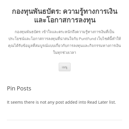
กองทุนพันธบัตร: ความรู้ทางการเงิน
และโอกาสการลงทุน
กองทุนพันธบัตร: เข้าใจและตระหนักถึงความรู้ทางการเงินที่เป็น
ประโยชน์และโอกาสการลงทุนที่น่าสนใจกับ PuntFund เว็บไซต์นี้ทำให้
คุณได้รับข้อมูลที่สมบูรณ์แบบเกี่ยวกับการลงทุนและกิจกรรมทางการเงิน
ในทุกช่วงเวลา
ข้าม
เมนู
ไป
ยัง
เนื้อหา
Pin Posts
It seems there is not any post added into Read Later list.