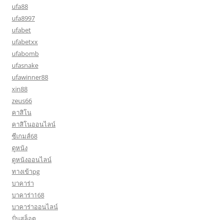
ufa88
ufa8997
ufabet
ufabetxx
ufabomb
ufasnake
ufawinner88
xin88
zeus66
คาสิโน
คาสิโนออนไลน์
ซีเกมส์68
ดูหนัง
ดูหนังออนไลน์
ทางเข้าpg
บาคาร่า
บาคาร่า168
บาคาร่าออนไลน์
ปั่นสล็อต