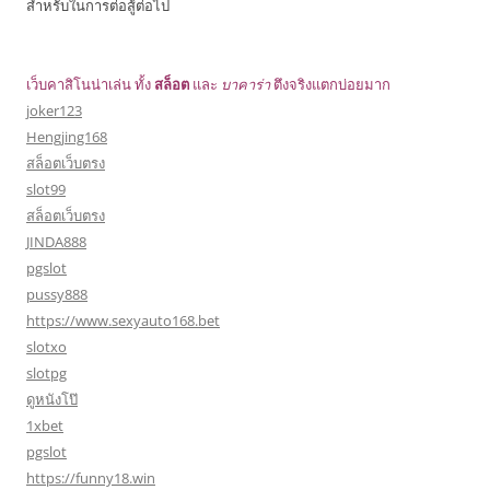
สำหรับในการต่อสู้ต่อไป
เว็บคาสิโนน่าเล่น ทั้ง
สล็อต
และ
บาคาร่า
ตึงจริงแตกบ่อยมาก
joker123
Hengjing168
สล็อตเว็บตรง
slot99
สล็อตเว็บตรง
JINDA888
pgslot
pussy888
https://www.sexyauto168.bet
slotxo
slotpg
ดูหนังโป๊
1xbet
pgslot
https://funny18.win