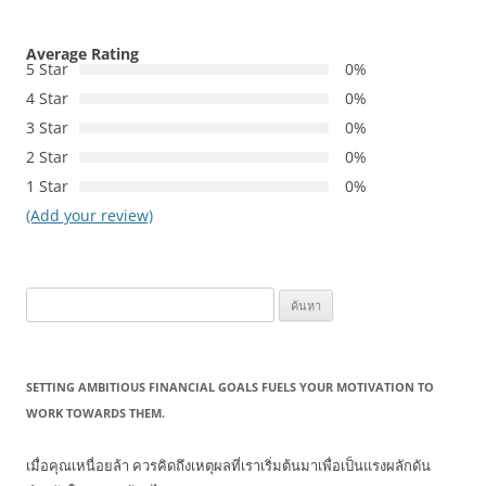
Average Rating
5 Star
0%
4 Star
0%
3 Star
0%
2 Star
0%
1 Star
0%
(Add your review)
ค้นหา
สำหรับ:
SETTING AMBITIOUS FINANCIAL GOALS FUELS YOUR MOTIVATION TO
WORK TOWARDS THEM.
เมื่อคุณเหนื่อยล้า ควรคิดถึงเหตุผลที่เราเริ่มต้นมาเพื่อเป็นแรงผลักดัน