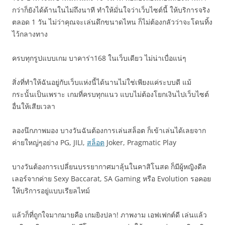
กว่าก็ยังได้ด้านในไม่ถึงนาที ทำให้มั่นใจว่าเว็บไซต์นี้ ให้บริการจริง
ตลอด 1 วัน ไม่ว่าคุณจะเล่นดึกขนาดไหน ก็ไม่ต้องกลัวว่าจะโดนทิ้ง
ไว้กลางทาง
ครบทุกรูปแบบเกม บาคาร่า168 ในเว็บเดียว ไม่น่าเบื่อแน่ๆ
สิ่งที่ทำให้ฉันอยู่กับเว็บแห่งนี้ได้นานไม่ใช่เพียงแค่ระบบดี แม้
กระนั้นเป็นเพราะ เกมที่ครบทุกแนว แบบไม่ต้องโยกเงินไปเว็บไซต์
อื่นให้เสียเวลา
ลองนึกภาพมอง บางวันฉันต้องการเล่นสล็อต ก็เข้าเล่นได้เลยจาก
ค่ายใหญ่ๆอย่าง PG, JILI,
สล็อต
Joker, Pragmatic Play
บางวันต้องการเปลี่ยนบรรยากาศมาลุ้นในคาสิโนสด ก็มีผู้หญิงดีล
เลอร์จากค่าย Sexy Baccarat, SA Gaming หรือ Evolution รอคอย
ให้บริการอยู่แบบเรียลไทม์
แล้วก็ที่ถูกใจมากมายคือ เกมยิงปลา! ภาพงาม เอฟเฟกต์ดี เล่นแล้ว