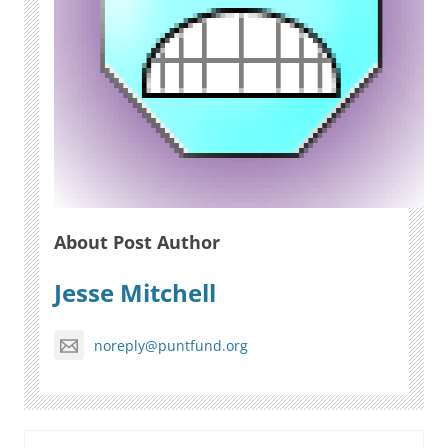
About Post Author
Jesse Mitchell
noreply@puntfund.org