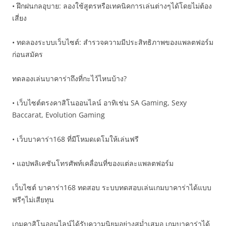
• ฝึกฝนกลอุบาย: ลองใช้สูตรหรือเทคนิคการเล่นต่างๆได้โดยไม่ต้อง
เสี่ยง
• ทดลองระบบเว็บไซต์: สำรวจความมีประสิทธิภาพของแพลตฟอร์ม
ก่อนสมัคร
ทดลองเล่นบาคาร่าถึงที่กะไว้ไหนบ้าง?
• เว็บไซต์ตรงคาสิโนออนไลน์ อาทิเช่น SA Gaming, Sexy
Baccarat, Evolution Gaming
• เว็บบาคาร่า168 ที่มีโหมดเดโมให้เล่นฟรี
• แอปพลิเคชันโทรศัพท์เคลื่อนที่ของแต่ละแพลตฟอร์ม
เว็บไซต์ บาคาร่า168 ทดสอบ ระบบทดสอบเล่นเกมบาคาร่าได้แบบ
ฟรีๆไม่เสียทุน
เกมคาสิโนออนไลน์ได้รับความนิยมอย่างสม่ำเสมอ เกมบาคาร่าได้