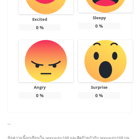
Sleepy
Excited
0
%
0
%
Angry
Surprise
0
%
0
%
…
ข้อความนี้ถูกเขียนใน
sexyauto168
และติดป้ายกำกับ
sexyauto168
บน