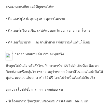
ประเภทของดีลเลอร์ที่คุณจะได้พบ
• ดีลเลอร์ยุโรป: ลุคหรูหรา พูดจาไพเราะ
• ดีลเลอร์ทวีปเอเชีย: เสน่ห์แบบตะวันออก เอาอกเอาใจเก่ง
• ดีลเลอร์เย้ายวน: แต่งตัวเย้ายวน เพิ่มความตื่นเต้นให้เกม
บาคาร่า ทดสอบเล่น ก่อนลงทุนจริง
ถ้าคุณไม่มั่นใจ หรือยังใหม่กับ บาคาร่า168 ไม่จำเป็นที่จะต้องมา
วิตกกังวลหรือกลุ้มใจ เพราะเหตุว่าหลายเว็บคาสิโนออนไลน์เปิดให้
ผู้เล่น ทดสอบเล่นบาคาร่า ได้ฟรี โดยไม่จำเป็นต้องใช้เงินจริง
คุณประโยชน์ซึ่งมาจากการทดสอบเล่น
• รู้เรื่องกติกา: รู้จักรูปแบบของเกม การเดิมพันแต่ละชนิด