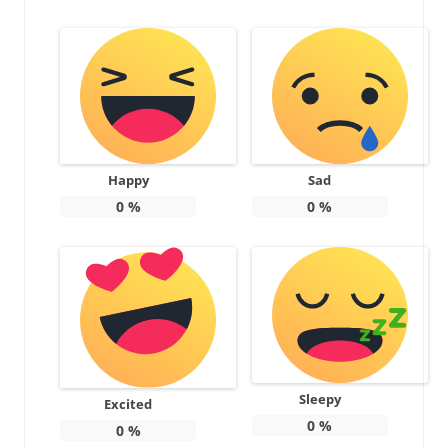
Happy
Sad
0
%
0
%
Sleepy
Excited
0
%
0
%