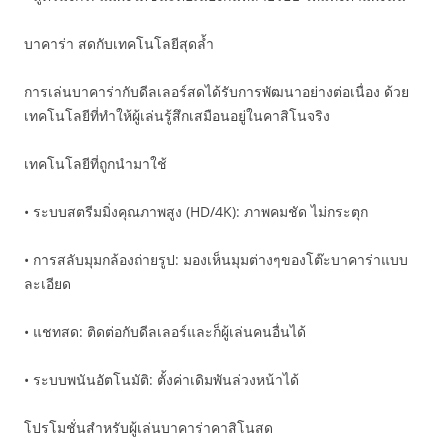
บาคาร่า สดกับเทคโนโลยีสุดล้ำ
การเล่นบาคาร่ากับดีลเลอร์สดได้รับการพัฒนาอย่างต่อเนื่อง ด้วย
เทคโนโลยีที่ทำให้ผู้เล่นรู้สึกเสมือนอยู่ในคาสิโนจริง
เทคโนโลยีที่ถูกนำมาใช้
• ระบบสตรีมมิ่งคุณภาพสูง (HD/4K): ภาพคมชัด ไม่กระตุก
• การสลับมุมกล้องถ่ายรูป: มองเห็นมุมต่างๆของโต๊ะบาคาร่าแบบ
ละเอียด
• แชทสด: ติดต่อกับดีลเลอร์และก็ผู้เล่นคนอื่นได้
• ระบบพนันอัตโนมัติ: ตั้งค่าเดิมพันล่วงหน้าได้
โปรโมชั่นสำหรับผู้เล่นบาคาร่าคาสิโนสด