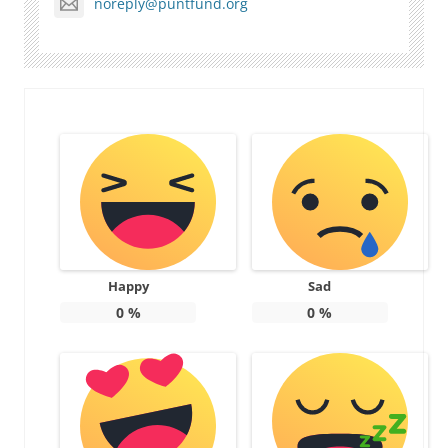
noreply@puntfund.org
Happy
Sad
0
%
0
%