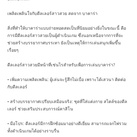
เพลิดเพลินใจกับดีลเลอร์สาวสวย สดจาก บาคาร่า
สิ่งที่ทำให้บาคาร่าแบบถ่ายทอดสดเป็นที่นิยมอย่างยิ่งในขณะนี้ คือ
การมีดีลเลอร์สาวสวยเป็นผู้ดำเนินเกม ซึ่งนอกเหนือจากการที่จะ
ช่วยสร้างบรรยากาศบรรเทา ยังเป็นเหตุให้การเล่นสนุกเพิ่มขึ้น
เรื่อยๆ
ดีลเลอร์สาวสวยมีหน้าที่เช่นไรสำหรับเพื่อการเล่นบาคาร่า?
• เพิ่มความเพลิดเพลิน: ผู้เล่นจะรู้สึกไม่เบื่อ เพราะได้เสวนา ติดต่อ
กับดีลเลอร์
• สร้างบรรยากาศเปรียบเสมือนจริง: ชุดที่ใส่แต่งกาย สไตล์ของดีล
เลอร์ ช่วยเสริมประสบการณ์คาสิโน
• มือโปร: ดีลเลอร์มีการฝึกซ้อมมาอย่างดีเยี่ยม สามารถแจกไพ่รวม
ทั้งดำเนินเกมได้อย่างราบรื่น