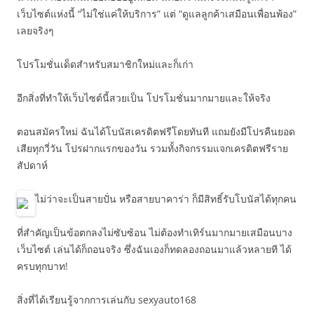
เว็บไซต์แห่งนี้ “ไม่ใช่แค่ให้บริการ” แต่ “ดูแลลูกค้าเสมือนเพื่อนพ้อง”
เลยจริงๆ
โปรโมชั่นเด็ดสำหรับสมาชิกใหม่และก็เก่า
อีกสิ่งที่ทำให้เว็บไซต์นี้สวยเป็น โปรโมชั่นมากมายและให้จริง
ตอนสมัครใหม่ ฉันได้โบนัสเครดิตฟรีโดยทันที แถมยังมีโปรคืนยอด
เสียทุกวี่วัน โปรฝากแรกของวัน รวมทั้งกิจกรรมแจกเครดิตฟรีราย
สัปดาห์
ไม่ว่าจะเป็นสายปั่น หรือสายบาคาร่า ก็มีสิทธิ์รับโบนัสได้ทุกคน
ที่สำคัญเป็นข้อตกลงไม่ซับซ้อน ไม่ต้องทำเทิร์นมากมายเสมือนบาง
เว็บไซต์ เล่นได้ก็ถอนจริง ซึ่งฉันเองก็ทดลองถอนมาแล้วหลายที ได้
ครบทุกบาท!
สิ่งที่ได้เรียนรู้จากการเล่นกับ sexyauto168