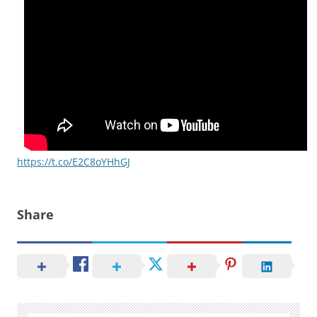
https://t.co/E2C8oYHhGJ
Share