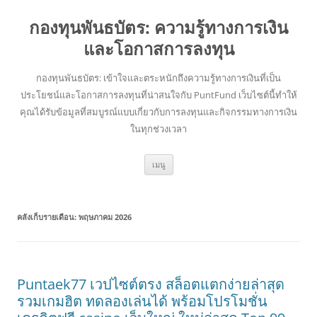
กองทุนพันธบัตร: ความรู้ทางการเงิน
และโอกาสการลงทุน
กองทุนพันธบัตร: เข้าใจและตระหนักถึงความรู้ทางการเงินที่เป็น
ประโยชน์และโอกาสการลงทุนที่น่าสนใจกับ PuntFund เว็บไซต์นี้ทำให้
คุณได้รับข้อมูลที่สมบูรณ์แบบเกี่ยวกับการลงทุนและกิจกรรมทางการเงิน
ในทุกช่วงเวลา
ข้าม
เมนู
ไป
ยัง
เนื้อหา
คลังเก็บรายเดือน:
พฤษภาคม 2026
Puntaek77 เวปไซต์ตรง สล็อตแตกง่ายล่าสุด
รวมเกมฮิต ทดลองเล่นได้ พร้อมโปรโมชั่น