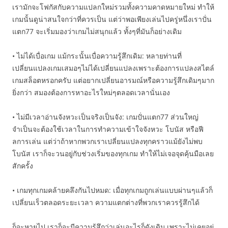
เรามักจะโฟกัสกับความแปลกใหม่รวมทั้งความคาดหมายใหม่ ทำให้
เกมนั้นดูน่าสนใจกว่าที่ควรเป็น แต่ว่าพอเพียงเล่นไปครู่หนึ่งเราปั่น
แตก77 จะเริ่มมองว่าเกมไม่สนุกแล้ว ทั้งๆที่มันก็อย่างเดิม
• ไม่ได้เบื่อเกม แม้กระนั้นเบื่อความรู้สึกเดิม: หลายท่านที่
เปลี่ยนแปลงเกมเสมอๆไม่ได้เปลี่ยนแปลงเพราะต้องการแปลงสไตล์
เกมสล็อตหรอกครับ แต่อยากเปลี่ยนอารมณ์หรือความรู้สึกเดิมๆมาก
ยิ่งกว่า สมองต้องการหาอะไรใหม่ๆตลอดเวลานั่นเอง
• ไม่มีเวลาอ่านจังหวะเป็นจริงเป็นจัง: เกมปั่นแตก77 ส่วนใหญ่
จำเป็นจะต้องใช้เวลาในการทำความเข้าใจจังหวะ โบนัส หรือฟี
ลการเล่น แต่ว่าถ้าหากพวกเราเปลี่ยนแปลงทุกคราวแม้ยังไม่พบ
โบนัส เราก็จะวนอยู่กับช่วงเริ่มของทุกเกม ทำให้ไม่เจอจุดคุ้นมือเลย
สักครั้ง
• เกมทุกเกมคล้ายคลึงกันไปหมด: เมื่อทุกเกมถูกเล่นแบบผ่านๆแล้วก็
เปลี่ยนเร็วตลอดระยะเวลา ความแตกต่างที่พวกเราควรรู้สึกได้
ก็จะหายไป เราก็จะมีความรู้สึกว่าเล่นอะไรก็ดังเดิม เพราะไม่เคยอยู่