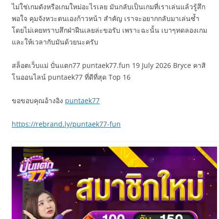
ไม่ใช่เกมดังหรือเกมใหม่อะไรเลย มันกลับเป็นเกมที่เราเล่นแล้วรู้สึก
พอใจ คุมจังหวะตนเองก้าวหน้า สำคัญ เราจะอยากกลับมาเล่นซ้ำ
โดยไม่เคยทราบสึกฝ่าฝืนเลยล่ะขอรับ เพราะฉะนั้น เบาๆทดลองเกม
และให้เวลากับมันด้วยนะครับ
สล็อตเว็บแม่ ปั่นแตก77 puntaek77.fun 19 July 2026 Bryce คาสิ
โนออนไลน์ puntaek77 ที่ดีที่สุด Top 16
ขอขอบคุณอ้างอิง
puntaek77
https://rebrand.ly/puntaek77-fun