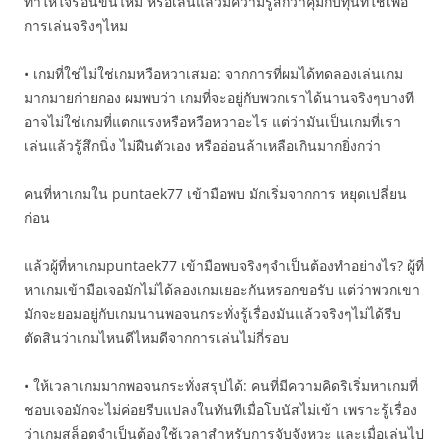
ทำให้ใจร้อนขึ้นไหม หรือเล่นแล้วมีความรู้สึกว่าคุ้มกับทุนที่ใช้เพื่อ
การเล่นจริงๆไหม
• เกมที่ใช่ไม่ใช่เกมหวือหวาเสมอ: จากการที่ผมได้ทดลองเล่นเกม
มากมายก่ายกอง ผมพบว่า เกมที่จะอยู่กับพวกเราได้นานจริงๆบางที
อาจไม่ใช่เกมที่แตกแรงหรือหวือหวาอะไร แต่ว่ามันเป็นเกมที่เรา
เล่นแล้วรู้สึกนิ่ง ไม่ฝืนตัวเอง หรืออ่อนล้าเหลือเกินมากยิ่งกว่า
คนที่หาเกมใน puntaek77 เข้ามือพบ มักเริ่มจากการ หยุดเปลี่ยน
ก่อน
แล้วผู้ที่หาเกมpuntaek77 เข้ามือพบจริงๆจำเป็นต้องทำอย่างไร? ผู้ที่
หาเกมเข้ามือเจอมักไม่ได้ลองเกมเยอะกันหรอกขอรับ แต่ว่าพวกเขา
มักจะยอมอยู่กับเกมนานพอจนกระทั่งรู้เรื่องมันแล้วจริงๆไม่ได้รีบ
ตัดสินว่าเกมไหนดีไหมดีจากการเล่นไม่กี่รอบ
• ให้เวลาเกมมากพอจนกระทั่งสรุปได้: คนที่มีความคิดริเริ่มหาเกมที่
ชอบเจอมักจะไม่ค่อยรีบแปลงในทันทีเมื่อโบนัสไม่เข้า เพราะรู้เรื่อง
ว่าเกมสล็อตจำเป็นต้องใช้เวลาสำหรับการจับจังหวะ และเมื่อเล่นไป