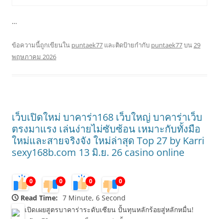
…
ข้อความนี้ถูกเขียนใน
puntaek77
และติดป้ายกำกับ
puntaek77
บน
29
พฤษภาคม 2026
เว็บเปิดใหม่ บาคาร่า168 เว็บใหญ่ บาคาร่าเว็บ
ตรงมาแรง เล่นง่ายไม่ซับซ้อน เหมาะกับทั้งมือ
ใหม่และสายจริงจัง ใหม่ล่าสุด Top 27 by Karri
sexy168b.com 13 มิ.ย. 26 casino online
0
0
0
0
Read Time:
7 Minute, 6 Second
เปิดเผยสูตรบาคาร่าระดับเซียน ปั้นทุนหลักร้อยสู่หลักหมื่น!