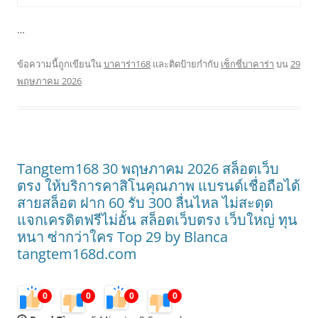
…
ข้อความนี้ถูกเขียนใน
บาคาร่า168
และติดป้ายกำกับ
เซ็กซี่บาคาร่า
บน
29
พฤษภาคม 2026
Tangtem168 30 พฤษภาคม 2026 สล็อตเว็บ
ตรง ให้บริการคาสิโนคุณภาพ แบรนด์เชื่อถือได้
สายสล็อต ฝาก 60 รับ 300 ลื่นไหล ไม่สะดุด
แจกเครดิตฟรีไม่อั้น สล็อตเว็บตรง เว็บใหญ่ ทุน
หนา ซ่ากว่าใคร Top 29 by Blanca
tangtem168d.com
0
0
0
0