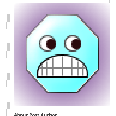
About Post Author