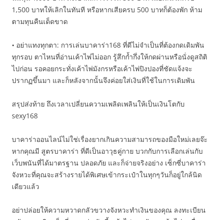
1,500 บาทให้เลิกในทันที หรือหากเสียครบ 500 บาทก็ต้องพัก ห้าม
ตามทุนคืนเด็ดขาด
• อย่าแทงทุกตา: การเล่นบาคาร่า168 ที่ดีไม่จำเป็นที่ต้องกดเดิมพัน
ทุกรอบ ตาไหนที่อ่านเค้าไพ่ไม่ออก รู้สึกก้ำกึ่งให้กดผ่านหรือนั่งดูสถิติ
ไปก่อน รอคอยกระทั่งเค้าไพ่มังกรหรือเค้าไพ่ปิงปองที่ชัดแจ้งจะ
ปรากฏขึ้นมา และก็หลังจากนั้นจึงค่อยใส่เงินที่ใช้ในการเดิมพัน
สรุปส่งท้าย ถึงเวลาเปลี่ยนความเพลิดเพลินให้เป็นเงินโตกับ
sexy168
บาคาร่าออนไลน์ไม่ใช่เรื่องยากเกินความสามารถของมือใหม่เลยจ๊ะ
หากคุณมี สูตรบาคาร่า ที่ดีเป็นอาวุธคู่กาย บวกกับการเลือกเล่นกับ
เว็บพนันที่ได้มาตรฐาน ปลอดภัย และก็จ่ายจริงอย่าง เซ็กซี่บาคาร่า
จังหวะที่คุณจะสร้างรายได้พิเศษเข้ากระเป๋าในทุกๆวันก็อยู่ใกล้นิด
เดียวแล้ว
อย่าปล่อยให้ความหวาดกลัวขวางจังหวะทำเงินของคุณ ลงทะเบียน