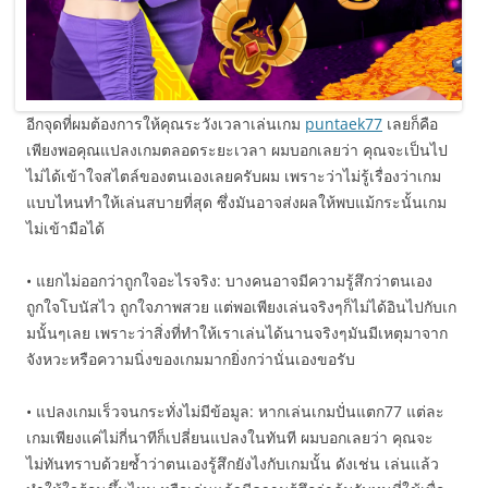
อีกจุดที่ผมต้องการให้คุณระวังเวลาเล่นเกม
puntaek77
เลยก็คือ
เพียงพอคุณแปลงเกมตลอดระยะเวลา ผมบอกเลยว่า คุณจะเป็นไป
ไม่ได้เข้าใจสไตล์ของตนเองเลยครับผม เพราะว่าไม่รู้เรื่องว่าเกม
แบบไหนทำให้เล่นสบายที่สุด ซึ่งมันอาจส่งผลให้พบแม้กระนั้นเกม
ไม่เข้ามือได้
• แยกไม่ออกว่าถูกใจอะไรจริง: บางคนอาจมีความรู้สึกว่าตนเอง
ถูกใจโบนัสไว ถูกใจภาพสวย แต่พอเพียงเล่นจริงๆก็ไม่ได้อินไปกับเก
มนั้นๆเลย เพราะว่าสิ่งที่ทำให้เราเล่นได้นานจริงๆมันมีเหตุมาจาก
จังหวะหรือความนิ่งของเกมมากยิ่งกว่านั่นเองขอรับ
• แปลงเกมเร็วจนกระทั่งไม่มีข้อมูล: หากเล่นเกมปั่นแตก77 แต่ละ
เกมเพียงแค่ไม่กี่นาทีก็เปลี่ยนแปลงในทันที ผมบอกเลยว่า คุณจะ
ไม่ทันทราบด้วยซ้ำว่าตนเองรู้สึกยังไงกับเกมนั้น ดังเช่น เล่นแล้ว