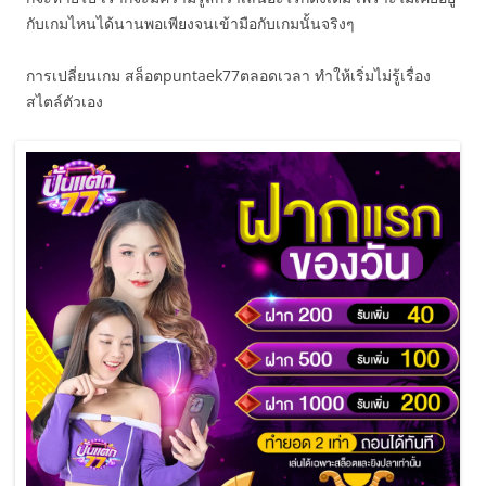
กับเกมไหนได้นานพอเพียงจนเข้ามือกับเกมนั้นจริงๆ
การเปลี่ยนเกม สล็อตpuntaek77ตลอดเวลา ทำให้เริ่มไม่รู้เรื่อง
สไตล์ตัวเอง