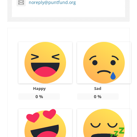
noreply@puntfund.org
Happy
Sad
0
%
0
%