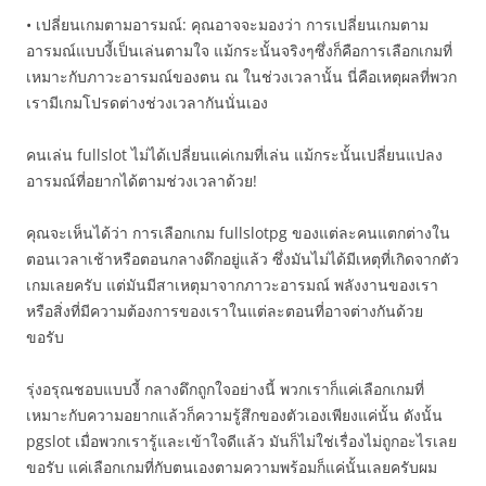
• เปลี่ยนเกมตามอารมณ์: คุณอาจจะมองว่า การเปลี่ยนเกมตาม
อารมณ์แบบงี้เป็นเล่นตามใจ แม้กระนั้นจริงๆซึ่งก็คือการเลือกเกมที่
เหมาะกับภาวะอารมณ์ของตน ณ ในช่วงเวลานั้น นี่คือเหตุผลที่พวก
เรามีเกมโปรดต่างช่วงเวลากันนั่นเอง
คนเล่น fullslot ไม่ได้เปลี่ยนแค่เกมที่เล่น แม้กระนั้นเปลี่ยนแปลง
อารมณ์ที่อยากได้ตามช่วงเวลาด้วย!
คุณจะเห็นได้ว่า การเลือกเกม fullslotpg ของแต่ละคนแตกต่างใน
ตอนเวลาเช้าหรือตอนกลางดึกอยู่แล้ว ซึ่งมันไม่ได้มีเหตุที่เกิดจากตัว
เกมเลยครับ แต่มันมีสาเหตุมาจากภาวะอารมณ์ พลังงานของเรา
หรือสิ่งที่มีความต้องการของเราในแต่ละตอนที่อาจต่างกันด้วย
ขอรับ
รุ่งอรุณชอบแบบงี้ กลางดึกถูกใจอย่างนี้ พวกเราก็แค่เลือกเกมที่
เหมาะกับความอยากแล้วก็ความรู้สึกของตัวเองเพียงแค่นั้น ดังนั้น
pgslot เมื่อพวกเรารู้และเข้าใจดีแล้ว มันก็ไม่ใช่เรื่องไม่ถูกอะไรเลย
ขอรับ แค่เลือกเกมที่กับตนเองตามความพร้อมก็แค่นั้นเลยครับผม