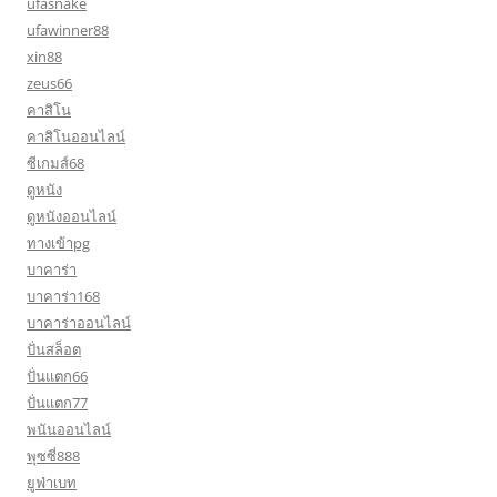
ufasnake
ufawinner88
xin88
zeus66
คาสิโน
คาสิโนออนไลน์
ซีเกมส์68
ดูหนัง
ดูหนังออนไลน์
ทางเข้าpg
บาคาร่า
บาคาร่า168
บาคาร่าออนไลน์
ปั่นสล็อต
ปั่นแตก66
ปั่นแตก77
พนันออนไลน์
พุซซี่888
ยูฟ่าเบท