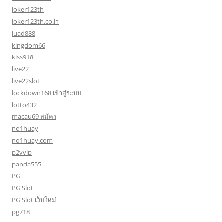
joker123th
joker123th.co.in
juad888
kingdom66
kiss918
live22
live22slot
lockdown168 เข้าสู่ระบบ
lotto432
macau69 สมัคร
no1huay
no1huay.com
p2vvip
panda555
PG
PG Slot
PG Slot เว็บใหม่
pg718