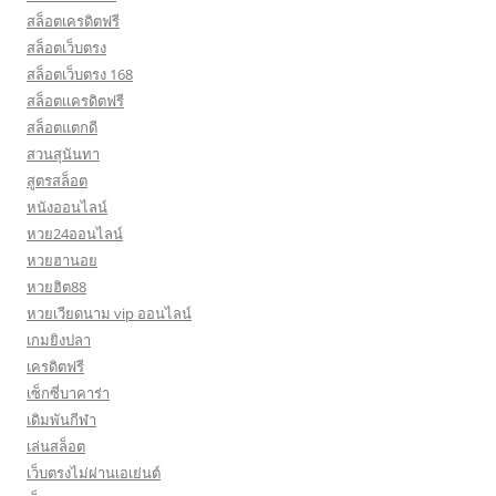
สล็อตเครดิตฟรี
สล็อตเว็บตรง
สล็อตเว็บตรง 168
สล็อตเเครดิตฟรี
สล็อตแตกดี
สวนสุนันทา
สูตรสล็อต
หนังออนไลน์
หวย24ออนไลน์
หวยฮานอย
หวยฮิต88
หวยเวียดนาม vip ออนไลน์
เกมยิงปลา
เครดิตฟรี
เซ็กซี่บาคาร่า
เดิมพันกีฬา
เล่นสล็อต
เว็บตรงไม่ผ่านเอเย่นต์