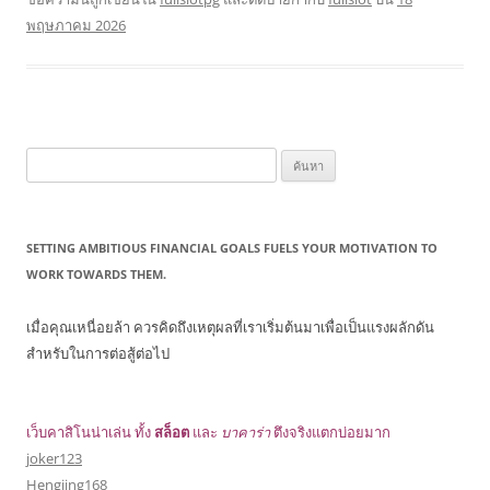
พฤษภาคม 2026
ค้นหา
สำหรับ:
SETTING AMBITIOUS FINANCIAL GOALS FUELS YOUR MOTIVATION TO
WORK TOWARDS THEM.
เมื่อคุณเหนื่อยล้า ควรคิดถึงเหตุผลที่เราเริ่มต้นมาเพื่อเป็นแรงผลักดัน
สำหรับในการต่อสู้ต่อไป
เว็บคาสิโนน่าเล่น ทั้ง
สล็อต
และ
บาคาร่า
ตึงจริงแตกบ่อยมาก
joker123
Hengjing168