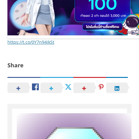
https://t.co/0Y7n94ikSt
Share