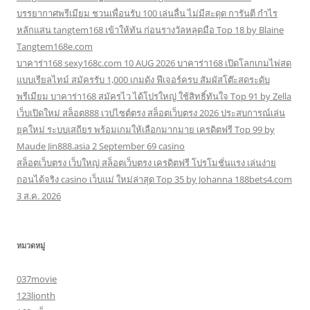
บรรยากาศพรีเมียม ชวนเพื่อนรับ 100 เล่นลื่น ไม่มีสะดุด การันตี กำไร
หลักแสน tangtem168 เข้าให้ทัน ก่อนรางวัลหลุดมือ Top 18 by Blaine
Tangtem168e.com
บาคาร่า168 sexy168c.com 10 AUG 2026 บาคาร่า168 เปิดโลกเกมไพ่สด
แบบเรียลไทม์ สมัครรับ 1,000 เกมดัง ฟีเจอร์ครบ สัมผัสโต๊ะสดระดับ
พรีเมียม บาคาร่า168 สมัครไว ได้โปรใหญ่ ใช้สิทธิ์ทันใจ Top 91 by Zella
เว็บเปิดใหม่ สล็อต888 เวปไซต์ตรง สล็อตเว็บตรง 2026 ประสบการณ์เล่น
ยุคใหม่ ระบบเสถียร พร้อมเกมให้เลือกมากมาย เครดิตฟรี Top 99 by
Maude Jin888.asia 2 September 69 casino
สล็อตเว็บตรง เว็บใหญ่ สล็อตเว็บตรง เครดิตฟรี โปรโมชั่นแรง เล่นง่าย
ถอนได้จริง casino เว็บแม่ ใหม่ล่าสุด Top 35 by Johanna 188bets4.com
3 ส.ค. 2026
หมวดหมู่
037movie
123lionth