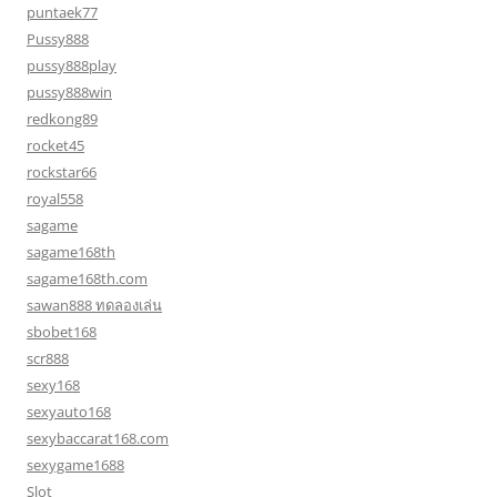
puntaek77
Pussy888
pussy888play
pussy888win
redkong89
rocket45
rockstar66
royal558
sagame
sagame168th
sagame168th.com
sawan888 ทดลองเล่น
sbobet168
scr888
sexy168
sexyauto168
sexybaccarat168.com
sexygame1688
Slot