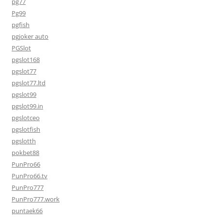
pg77
Pg99
pgfish
pgjoker auto
PGSlot
pgslot168
pgslot77
pgslot77.ltd
pgslot99
pgslot99.in
pgslotceo
pgslotfish
pgslotth
pokbet88
PunPro66
PunPro66.tv
PunPro777
PunPro777.work
puntaek66