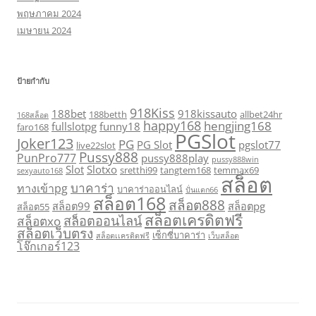
พฤษภาคม 2024
เมษายน 2024
ป้ายกำกับ
918Kiss
188bet
918kissauto
188betth
allbet24hr
168สล็อต
happy168
hengjing168
fullslotpg
funny18
faro168
PGSlot
Joker123
PG
PG Slot
pgslot77
live22slot
Pussy888
PunPro777
pussy888play
pussy888win
Slot
Slotxo
sretthi99
tangtem168
temmax69
sexyauto168
สล็อต
บาคาร่า
ทางเข้าpg
บาคาร่าออนไลน์
ปั่นแตก66
สล็อต168
สล็อต888
สล็อต99
สล็อตpg
สล็อต55
สล็อตเครดิตฟรี
สล็อตออนไลน์
สล็อตxo
สล็อตเว็บตรง
เซ็กซี่บาคาร่า
สล็อตเเครดิตฟรี
เว็บสล็อต
โจ๊กเกอร์123