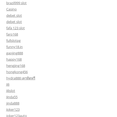
brazil999 slot
Casino
debet slot
debet slot
fafa 123 slot
faro168
fullslotpg
funny18.in
gaojing888
happy168
hengjing168
hongkong456
hydra888 เครดิตฟรี
Jili
Jilislot
Jinda55
jinda888
Joker123
joker123auto