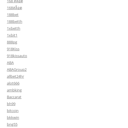
168 สล็อต
168สล็อต
188bet
188betth
1xbetth
1xbit1
888pg
918Kiss
918kissauto
ABA
ABAGroup2
allbet24hr
alot666
ambking
Baccarat
bh99
bitcoin
bkkwin
bng55