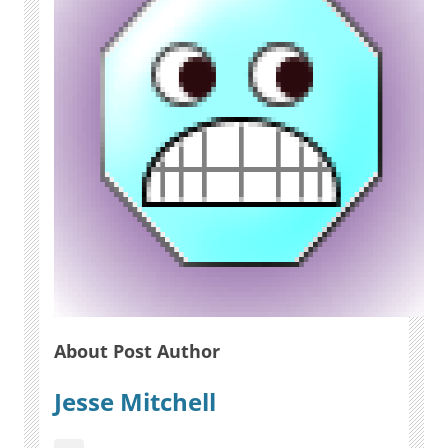
About Post Author
Jesse Mitchell