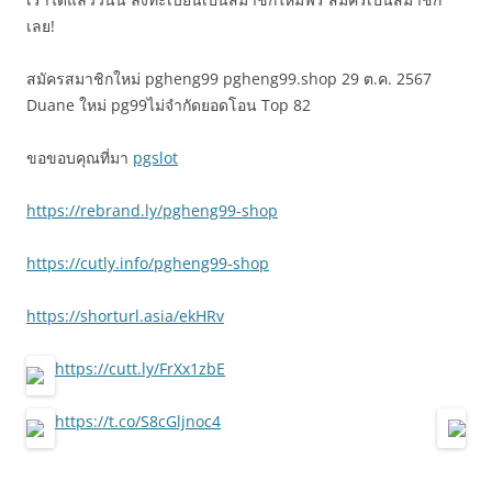
เลย!
สมัครสมาชิกใหม่ pgheng99 pgheng99.shop 29 ต.ค. 2567
Duane ใหม่ pg99ไม่จำกัดยอดโอน Top 82
ขอขอบคุณที่มา
pgslot
https://rebrand.ly/pgheng99-shop
https://cutly.info/pgheng99-shop
https://shorturl.asia/ekHRv
https://cutt.ly/FrXx1zbE
https://t.co/S8cGljnoc4