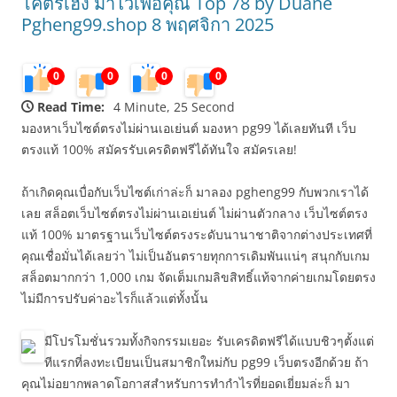
โคตรเฮง มาไว้เพื่อคุณ Top 78 by Duane
Pgheng99.shop 8 พฤศจิกา 2025
0
0
0
0
Read Time:
4 Minute, 25 Second
มองหาเว็บไซต์ตรงไม่ผ่านเอเย่นต์ มองหา pg99 ได้เลยทันที เว็บ
ตรงแท้ 100% สมัครรับเครดิตฟรีได้ทันใจ สมัครเลย!
ถ้าเกิดคุณเบื่อกับเว็บไซต์เก่าล่ะก็ มาลอง pgheng99 กับพวกเราได้
เลย สล็อตเว็บไซต์ตรงไม่ผ่านเอเย่นต์ ไม่ผ่านตัวกลาง เว็บไซต์ตรง
แท้ 100% มาตรฐานเว็บไซต์ตรงระดับนานาชาติจากต่างประเทศที่
คุณเชื่อมั่นได้เลยว่า ไม่เป็นอันตรายทุกการเดิมพันแน่ๆ สนุกกับเกม
สล็อตมากกว่า 1,000 เกม จัดเต็มเกมลิขสิทธิ์แท้จากค่ายเกมโดยตรง
ไม่มีการปรับค่าอะไรก็แล้วแต่ทั้งนั้น
มีโปรโมชั่นรวมทั้งกิจกรรมเยอะ รับเครดิตฟรีได้แบบชิวๆตั้งแต่
ทีแรกที่ลงทะเบียนเป็นสมาชิกใหม่กับ pg99 เว็บตรงอีกด้วย ถ้า
คุณไม่อยากพลาดโอกาสสำหรับการทำกำไรที่ยอดเยี่ยมล่ะก็ มา