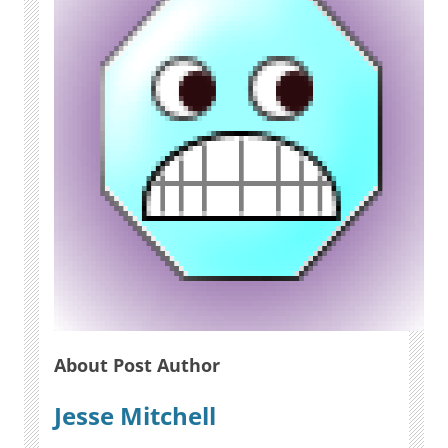
About Post Author
Jesse Mitchell