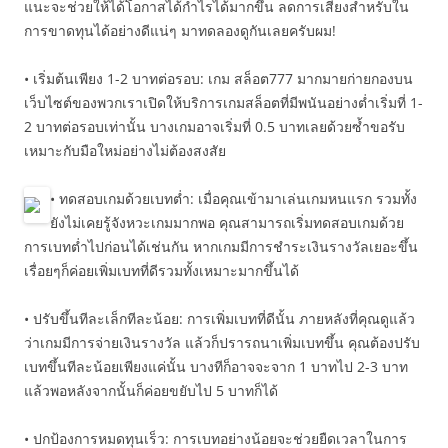
แนะจะช่วยให้ได้โอกาสได้กำไรได้มากขึ้น ลดการเสี่ยงสำหรับใน
การขาดทุนได้อย่างดีแน่ๆ มาทดลองดูกันเลยครับผม!
• เริ่มต้นเพียง 1-2 บาทต่อรอบ: เกม สล็อต777 มากมายก่ายกองบน
เว็บไซต์ของพวกเราเปิดให้บริการเกมสล็อตที่มีพนันอย่างต่ำเริ่มที่ 1-
2 บาทต่อรอบเท่านั้น บางเกมอาจเริ่มที่ 0.5 บาทเลยด้วยซ้ำขอรับ
เหมาะกับมือใหม่อย่างไม่ต้องสงสัย
• ทดสอบเกมด้วยเบทต่ำ: เมื่อคุณเข้ามาเล่นเกมหนแรก รวมทั้ง
ยังไม่เคยรู้จังหวะเกมมากพอ คุณสามารถเริ่มทดสอบเกมด้วย
การเบทต่ำไปก่อนได้เช่นกัน หากเกมมีการชำระเงินรางวัลเยอะขึ้น
เรื่อยๆก็ค่อยเพิ่มเบทที่ดีรวมทั้งเหมาะมากขึ้นได้
• ปรับขึ้นทีละเล็กทีละน้อย: การเพิ่มเบทที่ดีนั้น ภายหลังที่คุณดูแล้ว
ว่าเกมมีการจ่ายเงินรางวัล แล้วก็ปรารถนาเพิ่มเบทขึ้น คุณต้องปรับ
เบทขึ้นทีละน้อยเพียงแค่นั้น บางทีก็อาจจะจาก 1 บาทไป 2-3 บาท
แล้วพอหลังจากนั้นก็ค่อยขยับไป 5 บาทก็ได้
• ปกป้องการหมดทุนเร็ว: การเบทอย่างน้อยจะช่วยยืดเวลาในการ