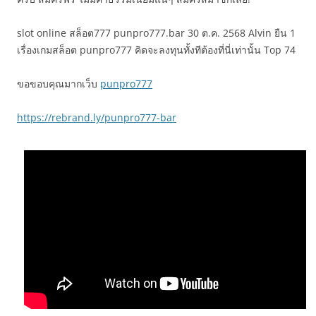
slot online สล็อต777 punpro777.bar 30 ต.ค. 2568 Alvin ยืน 1
เรื่องเกมสล็อต punpro777 คิดจะลงทุนทั้งทีต้องที่นี่เท่านั้น Top 74
ขอขอบคุณมากเว็บ
punpro777
https://rebrand.ly/punpro777-bar