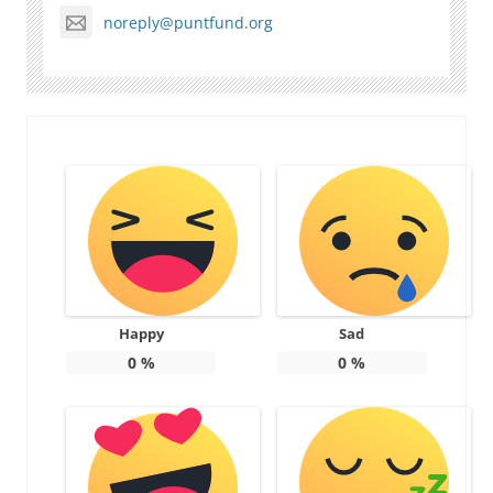
noreply@puntfund.org
Happy
Sad
0
%
0
%