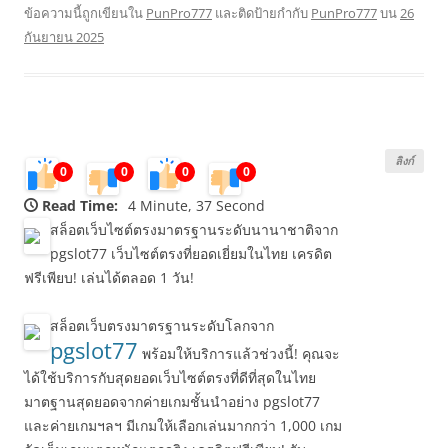
ข้อความนี้ถูกเขียนใน
PunPro777
และติดป้ายกำกับ
PunPro777
บน
26
กันยายน 2025
ลิงก์
0
0
0
0
Read Time:
4 Minute, 37 Second
สล็อตเว็บไซต์ตรงมาตรฐานระดับนานาชาติจาก
pgslot77 เว็บไซต์ตรงที่ยอดเยี่ยมในไทย เครดิต
ฟรีเพียบ! เล่นได้ตลอด 1 วัน!
สล็อตเว็บตรงมาตรฐานระดับโลกจาก
pgslot77
พร้อมให้บริการแล้วช่วงนี้! คุณจะ
ได้ใช้บริการกับสุดยอดเว็บไซต์ตรงที่ดีที่สุดในไทย
มาตฐานสุดยอดจากค่ายเกมชั้นนำอย่าง pgslot77
และค่ายเกมฯลฯ มีเกมให้เลือกเล่นมากกว่า 1,000 เกม