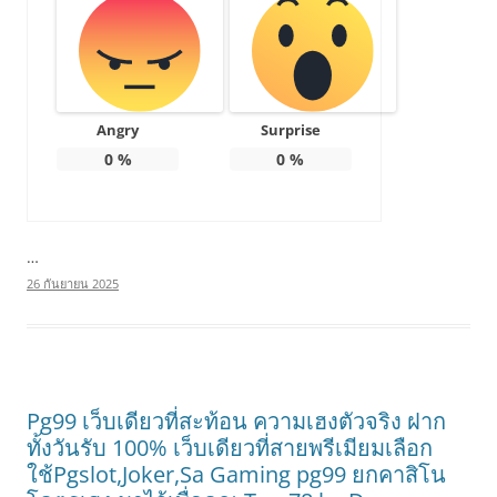
Angry
Surprise
0
%
0
%
…
26 กันยายน 2025
Pg99 เว็บเดียวที่สะท้อน ความเฮงตัวจริง ฝาก
ทั้งวันรับ 100% เว็บเดียวที่สายพรีเมียมเลือก
ใช้Pgslot,Joker,Sa Gaming pg99 ยกคาสิโน