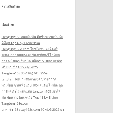
ความเห็นล่าสุด
เรื่องล่าสุด
Hengjing168 เกมเดิมพัน ที่สร้างความบันเทิง
ดีที่สุด Top 6 by Fredericka
Hengjing168d.com โปรโมชั่นเครดิตฟรี
100% กล่องสุ่มเฮงเฮง รับเครดิตฟรี ไลฟ์สด
สล็อต ยิงปลา กีฬา ไพ่ สล็อต168 แจก เครดิต
ฟรี เยอะที่สุด 15 July 2026
Tangtem168 30 กรกฎาคม 2569
tangtem168 เกมสดภาพชัด บรรยากาศ
พรีเมียม ชวนเพื่อนรับ 100 เล่นลื่น ไม่มีสะดุด
การันตี กำไรหลักแสน tangtem168 เข้าให้
ทัน ก่อนรางวัลหลุดมือ Top 18 by Blaine
Tangtem168e.com
บาคาร่า168 sexy168c.com 10 AUG 2026 บา