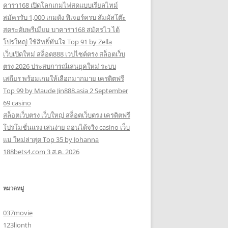
คาร่า168 เปิดโลกเกมไพ่สดแบบเรียลไทม์
สมัครรับ 1,000 เกมดัง ฟีเจอร์ครบ สัมผัสโต๊ะ
สดระดับพรีเมียม บาคาร่า168 สมัครไว ได้
โปรใหญ่ ใช้สิทธิ์ทันใจ Top 91 by Zella
เว็บเปิดใหม่ สล็อต888 เวปไซต์ตรง สล็อตเว็บ
ตรง 2026 ประสบการณ์เล่นยุคใหม่ ระบบ
เสถียร พร้อมเกมให้เลือกมากมาย เครดิตฟรี
Top 99 by Maude Jin888.asia 2 September
69 casino
สล็อตเว็บตรง เว็บใหญ่ สล็อตเว็บตรง เครดิตฟรี
โปรโมชั่นแรง เล่นง่าย ถอนได้จริง casino เว็บ
แม่ ใหม่ล่าสุด Top 35 by Johanna
188bets4.com 3 ส.ค. 2026
หมวดหมู่
037movie
123lionth