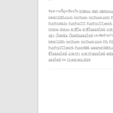
ข้อความนี้ถูกเขียนใน
918Kiss
,
ABA
,
ABAGrou
joker123th.co.in
,
no1huay
,
no1huay.com
,
PunPro66.tv
,
PunPro777
,
PunPro777.work
Online
,
Slotxo
,
คาสิโน
,
คาสิโนออนไลน์
,
บาคา
ปลา
,
เว็บพนัน
,
เว็บพนันออนไลน์
และติดป้ายกำ
Joker123th
,
no1huay
,
no1huay.com
,
PG
,
PG
PunPro777.work
,
Pussy888
,
sagame168th.
สิโนออนไลน์
,
บาคาร่า
,
บาคาร่าออนไลน์
,
พนั
ออนไลน์
บน
13 เมษายน 2024