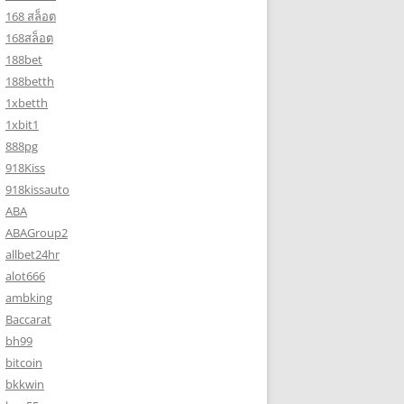
168 สล็อต
168สล็อต
188bet
188betth
1xbetth
1xbit1
888pg
918Kiss
918kissauto
ABA
ABAGroup2
allbet24hr
alot666
ambking
Baccarat
bh99
bitcoin
bkkwin