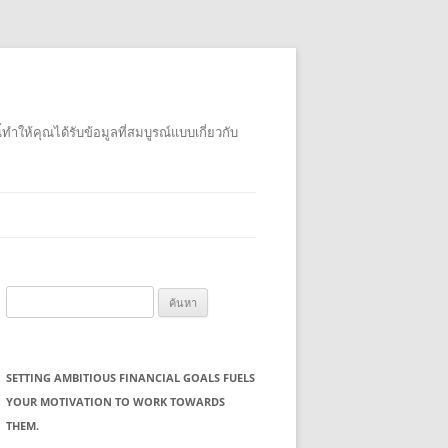
ำให้คุณได้รับข้อมูลที่สมบูรณ์แบบเกี่ยวกับ
ค้นหา
สำหรับ:
SETTING AMBITIOUS FINANCIAL GOALS FUELS
YOUR MOTIVATION TO WORK TOWARDS
THEM.