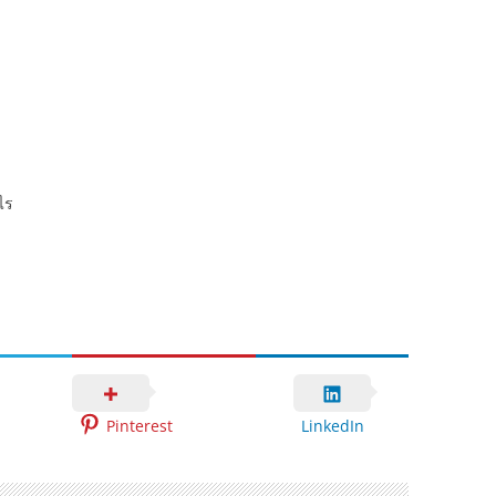
ไร
Pinterest
LinkedIn