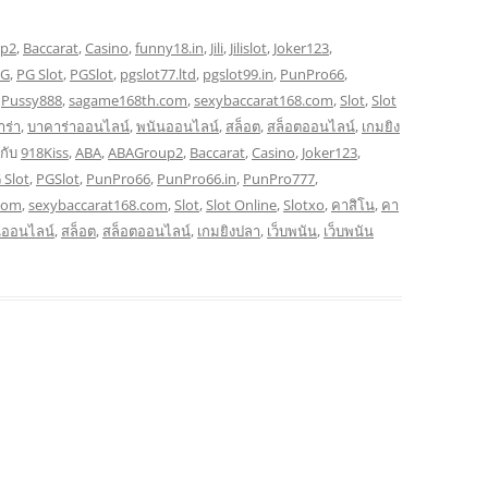
p2
,
Baccarat
,
Casino
,
funny18.in
,
Jili
,
Jilislot
,
Joker123
,
PG
,
PG Slot
,
PGSlot
,
pgslot77.ltd
,
pgslot99.in
,
PunPro66
,
,
Pussy888
,
sagame168th.com
,
sexybaccarat168.com
,
Slot
,
Slot
ร่า
,
บาคาร่าออนไลน์
,
พนันออนไลน์
,
สล็อต
,
สล็อตออนไลน์
,
เกมยิง
กับ
918Kiss
,
ABA
,
ABAGroup2
,
Baccarat
,
Casino
,
Joker123
,
 Slot
,
PGSlot
,
PunPro66
,
PunPro66.in
,
PunPro777
,
com
,
sexybaccarat168.com
,
Slot
,
Slot Online
,
Slotxo
,
คาสิโน
,
คา
นออนไลน์
,
สล็อต
,
สล็อตออนไลน์
,
เกมยิงปลา
,
เว็บพนัน
,
เว็บพนัน