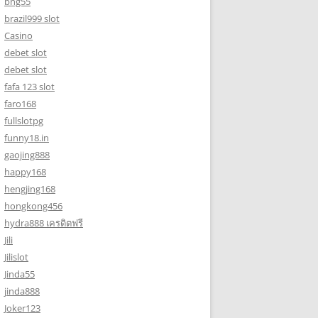
bng55
brazil999 slot
Casino
debet slot
debet slot
fafa 123 slot
faro168
fullslotpg
funny18.in
gaojing888
happy168
hengjing168
hongkong456
hydra888 เครดิตฟรี
Jili
Jilislot
Jinda55
jinda888
Joker123