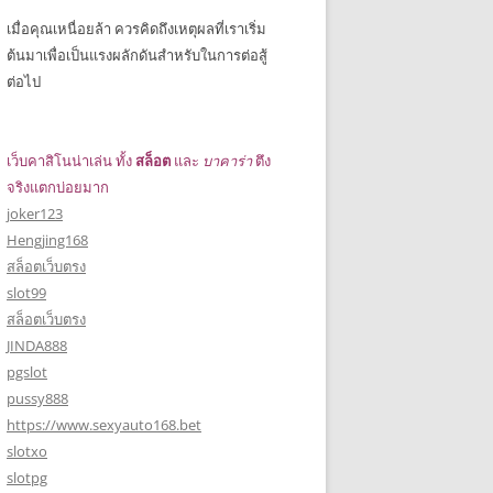
เมื่อคุณเหนื่อยล้า ควรคิดถึงเหตุผลที่เราเริ่ม
ต้นมาเพื่อเป็นแรงผลักดันสำหรับในการต่อสู้
ต่อไป
เว็บคาสิโนน่าเล่น ทั้ง
สล็อต
และ
บาคาร่า
ตึง
จริงแตกบ่อยมาก
joker123
Hengjing168
สล็อตเว็บตรง
slot99
สล็อตเว็บตรง
JINDA888
pgslot
pussy888
https://www.sexyauto168.bet
slotxo
slotpg