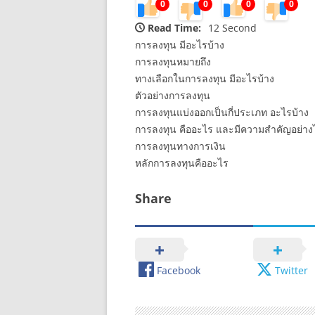
0
0
0
0
Read Time:
12 Second
การลงทุน มีอะไรบ้าง
การลงทุนหมายถึง
ทางเลือกในการลงทุน มีอะไรบ้าง
ตัวอย่างการลงทุน
การลงทุนแบ่งออกเป็นกี่ประเภท อะไรบ้าง
การลงทุน คืออะไร และมีความสําคัญอย่าง
การลงทุนทางการเงิน
หลักการลงทุนคืออะไร
Share
Facebook
Twitter