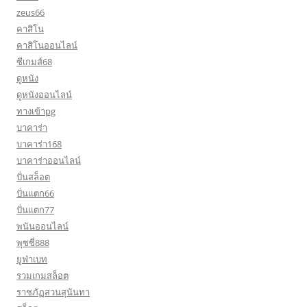
zeus66
คาสิโน
คาสิโนออนไลน์
ซีเกมส์68
ดูหนัง
ดูหนังออนไลน์
ทางเข้าpg
บาคาร่า
บาคาร่า168
บาคาร่าออนไลน์
ปั่นสล็อต
ปั่นแตก66
ปั่นแตก77
พนันออนไลน์
พุซซี่888
ยูฟ่าเบท
รวมเกมสล็อต
ราชภัฏสวนสุนันทา