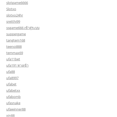
slotgame6666
Slotxo
slotxo24hr
sretthi99
ssgame666 เข้าสู่ระบบ
suppergame
tangtem168
teenoi888
temmax69
ufa11bet
ufa191 ทางเข้า
ufa88
ufa8997
ufabet
ufabetxx
ufabomb
ufasnake
ufawinner88
xin88