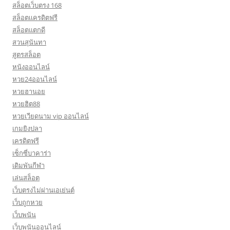
สล็อตเว็บตรง 168
สล็อตเเครดิตฟรี
สล็อตแตกดี
สวนสุนันทา
สูตรสล็อต
หนังออนไลน์
หวย24ออนไลน์
หวยฮานอย
หวยฮิต88
หวยเวียดนาม vip ออนไลน์
เกมยิงปลา
เครดิตฟรี
เซ็กซี่บาคาร่า
เดิมพันกีฬา
เล่นสล็อต
เว็บตรงไม่ผ่านเอเย่นต์
เว็บถูกหวย
เว็บพนัน
เว็บพนันออนไลน์