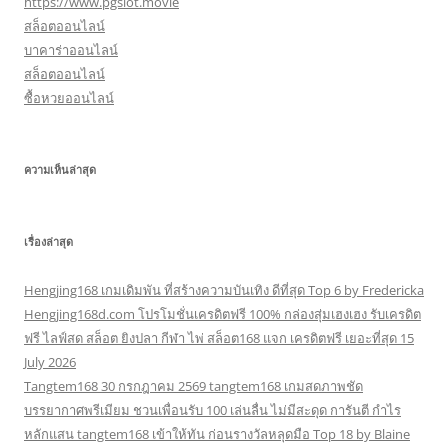
https://www.pgslot.movie
สล็อตออนไลน์
บาคาร่าออนไลน์
สล็อตออนไลน์
ซื้อหวยออนไลน์
ความเห็นล่าสุด
เรื่องล่าสุด
Hengjing168 เกมเดิมพัน ที่สร้างความบันเทิง ดีที่สุด Top 6 by Fredericka
Hengjing168d.com โปรโมชั่นเครดิตฟรี 100% กล่องสุ่มเฮงเฮง รับเครดิต
ฟรี ไลฟ์สด สล็อต ยิงปลา กีฬา ไพ่ สล็อต168 แจก เครดิตฟรี เยอะที่สุด 15
July 2026
Tangtem168 30 กรกฎาคม 2569 tangtem168 เกมสดภาพชัด
บรรยากาศพรีเมียม ชวนเพื่อนรับ 100 เล่นลื่น ไม่มีสะดุด การันตี กำไร
หลักแสน tangtem168 เข้าให้ทัน ก่อนรางวัลหลุดมือ Top 18 by Blaine