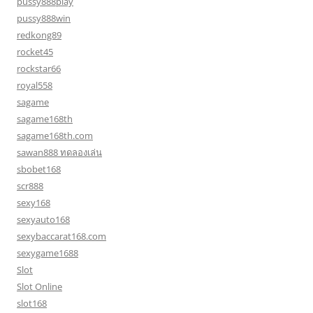
pussy888play
pussy888win
redkong89
rocket45
rockstar66
royal558
sagame
sagame168th
sagame168th.com
sawan888 ทดลองเล่น
sbobet168
scr888
sexy168
sexyauto168
sexybaccarat168.com
sexygame1688
Slot
Slot Online
slot168