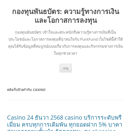
กองทุนพันธบัตร: ความรู้ทางการเงิน
และโอกาสการลงทุน
กองทุนพันธบัตร: เข้าใจและตระหนักถึงความรู้ทางการเงินที่เป็น
ประโยชน์และโอกาสการลงทุนที่น่าสนใจกับ PuntFund เว็บไซต์นี้ทำให้
คุณได้รับข้อมูลที่สมบูรณ์แบบเกี่ยวกับการลงทุนและกิจกรรมทางการเงิน
ในทุกช่วงเวลา
ข้าม
เมนู
ไป
ยัง
เนื้อหา
คลังเก็บป้ายกำกับ:
CASINO
Casino 24 ธันวา 2568 casino บริการระดับพรี
เมี่ยม ครบทุกการเดิมพัน ทุกยอดฝาก 5% บาคา