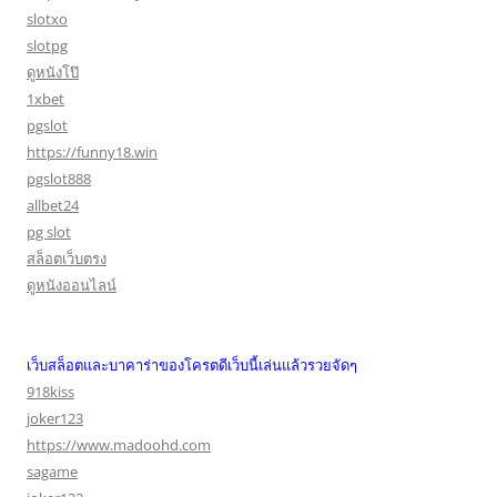
slotxo
slotpg
ดูหนังโป๊
1xbet
pgslot
https://funny18.win
pgslot888
allbet24
pg slot
สล็อตเว็บตรง
ดูหนังออนไลน์
เว็บสล็อตและบาคาร่าของโครตดีเว็บนี้เล่นแล้วรวยจัดๆ
918kiss
joker123
https://www.madoohd.com
sagame