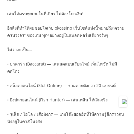
เล่นได้ครบทุกเกมในที่เดียว ไม่ต้องโยกเงิน!
อีกสิ่งที่ทำให้ผมชอบใจเว็บ okcasino เว็บไซต์แห่งนี้หมายถึง”ความ
ครบวงจร” ของเกม ทุกๆอย่างอยู่ในแพลตฟอร์มเดียวจริงๆ
ไม่ว่าจะเป็น…
• บาคาร่า (Baccarat) — เล่นสดแบบเรียลไทม์ เห็นไพ่ชัด ไม่มี
คดโกง
• สล็อตออนไลน์ (Slot Online) — รวมค่ายดังกว่า 20 แบรนด์
• ยิงปลาออนไลน์ (Fish Hunter) — เล่นเพลิน ได้เงินจริง
• รูเล็ต / ไฮโล / เสือมังกร — เกมโต๊ะยอดฮิตที่ให้ความรู้สึกราวกับ
นั่งอยู่ในคาสิโนจริง