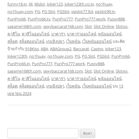
funny18.in
,
Jili
,
Jilislot
,
Joker123
,
joker123th.co.in
,
no1huay
,
no1huay.com
,
PG
,
PG Slot
,
PGSlot
,
pgslot77.ltd
,
pgslot99.in
,
PunPro66
,
PunPro66.tv
,
PunPro777
,
PunPro777.work
,
Pussy888
,
sagame168th.com
,
sexybaccarat168.com
,
Slot
,
Slot Online
,
Slotxo
,
คาสิโน
,
คาสิโนออนไลน์
,
บาคาร่า
,
บาคาร่าออนไลน์
,
พนันออนไลน์
,
สล็อต
,
สล็อตออนไลน์
,
เกมยิงปลา
,
เว็บพนัน
,
เว็บพนันออนไลน์
และติด
ป้ายกำกับ
918Kiss
,
ABA
,
ABAGroup2
,
Baccarat
,
Casino
,
Joker123
,
Joker123th
,
no1huay
,
no1huay.com
,
PG
,
PG Slot
,
PGSlot
,
PunPro66
,
PunPro66.in
,
PunPro777
,
PunPro777.work
,
Pussy888
,
sagame168th.com
,
sexybaccarat168.com
,
Slot
,
Slot Online
,
Slotxo
,
คาสิโน
,
คาสิโนออนไลน์
,
บาคาร่า
,
บาคาร่าออนไลน์
,
พนันออนไลน์
,
สล็อต
,
สล็อตออนไลน์
,
เกมยิงปลา
,
เว็บพนัน
,
เว็บพนันออนไลน์
บน
13
เมษายน 2024
ค้นหา