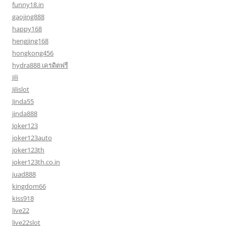
funny18.in
gaojing888
happy168
hengjing168
hongkong456
hydra888 เครดิตฟรี
Jili
Jilislot
Jinda55
jinda888
Joker123
joker123auto
joker123th
joker123th.co.in
juad888
kingdom66
kiss918
live22
live22slot