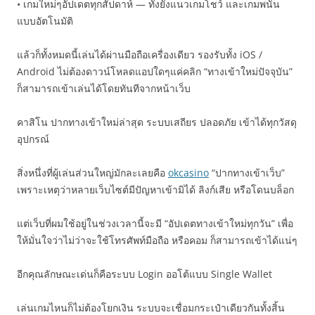
• เกมใหม่ๆอัปเดตทุกสัปดาห์ — ทั้งยังแนวเกมโชว์ และเกมพนัน
แบบอัตโนมัติ
แล้วก็ทั้งหมดนี้เล่นได้ผ่านมือถือเครื่องเดียว รองรับทั้ง iOS /
Android ไม่ต้องดาวน์โหลดแอปใดๆแค่คลิก “ทางเข้าใหม่ปัจจุบัน”
ก็สามารถเข้าเล่นได้โดยทันทีจากหน้าเว็บ
คาสิโน ปากทางเข้าใหม่ล่าสุด ระบบเสถียร ปลอดภัย เข้าได้ทุกวัสดุ
อุปกรณ์
สิ่งหนึ่งที่ผู้เล่นส่วนใหญ่มักละเลยคือ
okcasino
“ปากทางเข้าเว็บ”
เพราะเหตุว่าหลายเว็บไซต์มีปัญหาเข้ามิได้ ลิงก์เสีย หรือโดนบล็อก
แต่เว็บที่ผมใช้อยู่ในช่วงเวลานี้จะมี “อัปเดตทางเข้าใหม่ทุกวัน” เพื่อ
ให้มั่นใจว่าไม่ว่าจะใช้โทรศัพท์มือถือ หรือคอม ก็สามารถเข้าได้แน่ๆ
อีกคุณลักษณะเด่นก็คือระบบ Login ออโต้แบบ Single Wallet
เล่นเกมไหนก็ไม่ต้องโยกเงิน ระบบจะเชื่อมกระเป๋าเดียวกันทั้งสิ้น