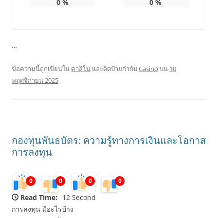
0
%
0
%
…
ข้อความนี้ถูกเขียนใน
คาสิโน
และติดป้ายกำกับ
Casino
บน
10
พฤศจิกายน 2025
กองทุนพันธบัตร: ความรู้ทางการเงินและโอกาส
การลงทุน
0
0
0
0
Read Time:
12 Second
การลงทุน มีอะไรบ้าง