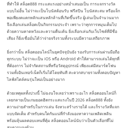
ที่ทำให้ สล็อต888 กระแสแรงอย่างสม่ำเสมอเป็น การแจกรางวัล
แบบไม่อั้น ไม่ว่าจะเป็นโบนัสต้อนรับ ฟรีสปิน โบนัสสะสม หรือแจ็ก
พอเพียงตแตกหลักแสนหลักล้านที่เกิดขึ้นจริง ผู้เล่นเป็นจำนวนมาก
จึงเลือกเล่นสล็อตเป็นกิจกรรมประจำ เพราะว่าทุกการหมุนเต็มไป
ด้วยความคาดหวังและความตื่นเต้น ยิ่งเลือกเล่นกับเว็บไซต์ที่มีชื่อ
เสียง ก็ยิ่งเชื่อมั่นได้ว่าจ่ายจริงรวมทั้งระบบมีความเสถียรภาพ
ยิ่งกว่านั้น สล็อตออนไลน์ในยุคปัจจุบันยัง รองรับการเล่นผ่านมือถือ
ทุกระบบ ไม่ว่าจะเป็น iOS หรือ Android ทำให้สามารถเล่นได้ทุกที่
ที่ต้องการ ไม่จำกัดสถานที่หรือวัสดุอุปกรณ์ เพียงแค่มีสมาร์ตโฟน
รวมทั้งอินเทอร์เน็ตก็เริ่มได้โดยทันที สะดวกสบายรวมทั้งตอบปัญหา
ไลฟ์สไตล์คนรุ่นใหม่เป็นอย่างมาก
ด้วยเหตุผลทั้งปวงนี้ ไม่ฉงนใจเลยว่าเพราะอะไร สล็อตออนไลน์ก็
เลยกลายเป็นเกมยอดฮิตกระแสแรงในปี 2026 สล็อต888 ทั้งยัง
ความง่ายสำหรับในการเล่น จังหวะสร้างรายได้ และก็รางวัลที่แจก
แบบจัดเต็ม สำหรับคนใดกันแน่ที่กำลังมองหาความเพลิดเพลิน
พร้อมลุ้นผลตอบแทนที่คุ้ม สล็อตออนไลน์นับว่าเป็นตัวเลือกที่ไม่
สมควรมองข้าม