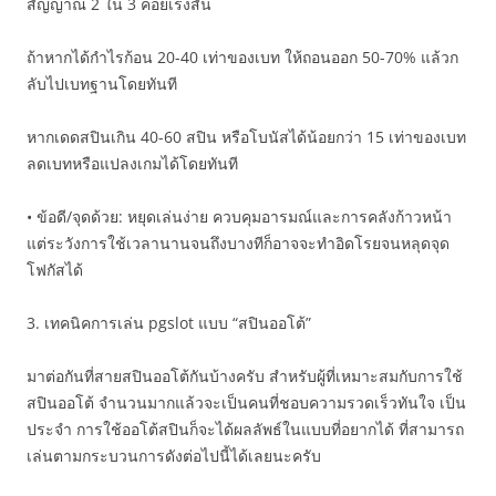
สัญญาณ 2 ใน 3 ค่อยเร่งสั้น
ถ้าหากได้กำไรก้อน 20-40 เท่าของเบท ให้ถอนออก 50-70% แล้วก
ลับไปเบทฐานโดยทันที
หากเดดสปินเกิน 40-60 สปิน หรือโบนัสได้น้อยกว่า 15 เท่าของเบท
ลดเบทหรือแปลงเกมได้โดยทันที
• ข้อดี/จุดด้วย: หยุดเล่นง่าย ควบคุมอารมณ์และการคลังก้าวหน้า
แต่ระวังการใช้เวลานานจนถึงบางทีก็อาจจะทำอิดโรยจนหลุดจุด
โฟกัสได้
3. เทคนิคการเล่น pgslot แบบ “สปินออโต้”
มาต่อกันที่สายสปินออโต้กันบ้างครับ สำหรับผู้ที่เหมาะสมกับการใช้
สปินออโต้ จำนวนมากแล้วจะเป็นคนที่ชอบความรวดเร็วทันใจ เป็น
ประจำ การใช้ออโต้สปินก็จะได้ผลลัพธ์ในแบบที่อยากได้ ที่สามารถ
เล่นตามกระบวนการดังต่อไปนี้ได้เลยนะครับ