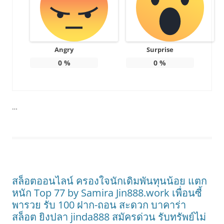
Angry
Surprise
0
%
0
%
…
สล็อตออนไลน์ ครองใจนักเดิมพันทุนน้อย แตก
หนัก Top 77 by Samira Jin888.work เพื่อนซี้
พารวย รับ 100 ฝาก-ถอน สะดวก บาคาร่า
สล็อต ยิงปลา jinda888 สมัครด่วน รับทรัพย์ไม่