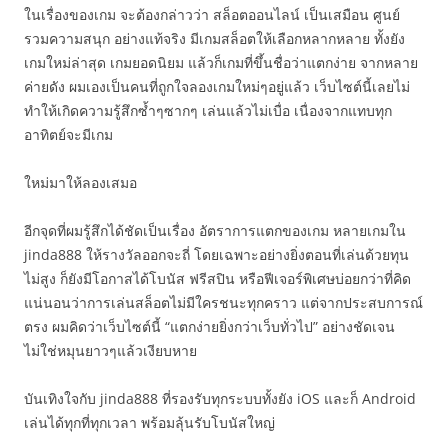
ในเรื่องของเกม จะต้องกล่าวว่า สล็อตออนไลน์ เป็นเสมือน ศูนย์
รวมความสนุก อย่างแท้จริง มีเกมสล็อตให้เลือกหลากหลาย ทั้งยัง
เกมใหม่ล่าสุด เกมยอดนิยม แล้วก็เกมที่ขึ้นชื่อว่าแตกง่าย จากหลาย
ค่ายดัง ผมเองเป็นคนที่ถูกใจลองเกมใหม่ๆอยู่แล้ว เว็บไซต์นี้เลยไม่
ทำให้เกิดความรู้สึกซ้ำๆซากๆ เล่นแล้วไม่เบื่อ เนื่องจากแทบทุก
อาทิตย์จะมีเกม
ใหม่มาให้ลองเสมอ
อีกจุดที่ผมรู้สึกได้ชัดเป็นเรื่อง อัตราการแตกของเกม หลายเกมใน
jinda888 ให้รางวัลออกจะถี่ โดยเฉพาะอย่างยิ่งตอนที่เล่นด้วยทุน
ไม่สูง ก็ยังมีโอกาสได้โบนัส ฟรีสปิน หรือฟีเจอร์พิเศษบ่อยกว่าที่คิด
แน่นอนว่าการเล่นสล็อตไม่มีใครชนะทุกคราว แต่จากประสบการณ์
ตรง ผมคิดว่าเว็บไซต์นี้ “แตกง่ายยิ่งกว่าเว็บทั่วไป” อย่างชัดเจน
ไม่ใช่หมุนยาวๆแล้วเงียบหาย
บันเทิงใจกับ jinda888 ที่รองรับทุกระบบทั้งยัง iOS และก็ Android
เล่นได้ทุกที่ทุกเวลา พร้อมลุ้นรับโบนัสใหญ่