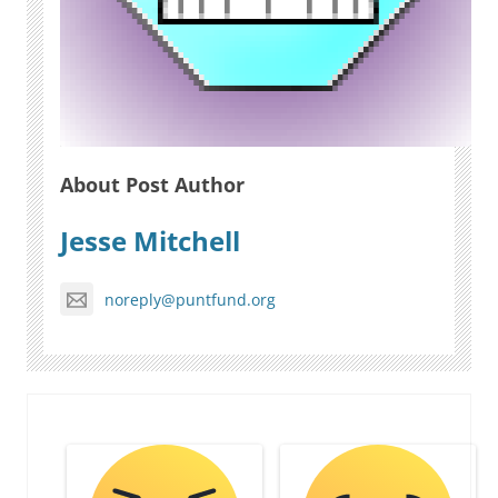
About Post Author
Jesse Mitchell
noreply@puntfund.org