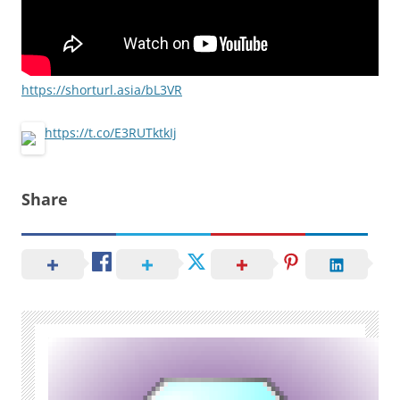
https://shorturl.asia/bL3VR
https://t.co/E3RUTktkIj
Share