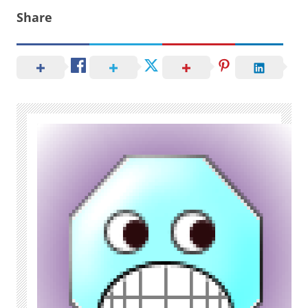
Share