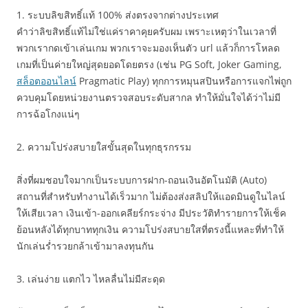
1. ระบบลิขสิทธิ์แท้ 100% ส่งตรงจากต่างประเทศ
คำว่าลิขสิทธิ์แท้ไม่ใช่แค่ราคาคุยครับผม เพราะเหตุว่าในเวลาที่
พวกเรากดเข้าเล่นเกม พวกเราจะมองเห็นตัว url แล้วก็การโหลด
เกมที่เป็นค่ายใหญ่สุดยอดโดยตรง (เช่น PG Soft, Joker Gaming,
สล็อตออนไลน์
Pragmatic Play) ทุกการหมุนสปินหรือการแจกไพ่ถูก
ควบคุมโดยหน่วยงานตรวจสอบระดับสากล ทำให้มั่นใจได้ว่าไม่มี
การฉ้อโกงแน่ๆ
2. ความโปร่งสบายใสขั้นสุดในทุกธุรกรรม
สิ่งที่ผมชอบใจมากเป็นระบบการฝาก-ถอนเงินอัตโนมัติ (Auto)
สถานที่สำหรับทำงานได้เร็วมาก ไม่ต้องส่งสลิปให้แอดมินดูในไลน์
ให้เสียเวลา เงินเข้า-ออกเคลียร์กระจ่าง มีประวัติทำรายการให้เช็ค
ย้อนหลังได้ทุกบาททุกเงิน ความโปร่งสบายใสที่ตรงนี้แหละที่ทำให้
นักเล่นร่ำรวยกล้าเข้ามาลงทุนกัน
3. เล่นง่าย แตกไว ไหลลื่นไม่มีสะดุด