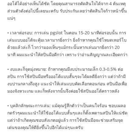
ออโต้ได้อย่างเห็นได้ชัด โดยคุณสามารถตัดสินใจได้จาก 4 ต้นเหตุ
ส่วนตัวดังต่อไปนี้เลยนะครับ รับประกันเลยว่าตัดสินใจก้าวหน้าขึ้น
แน่ๆ
• เวลาต่อรอบ: การเล่น pgslot ในตอน 15-20 นาทีต่อรอบนั้น การ
เล่นแบบออโต้จะคุ้มเวลามากยิ่งกว่า ยิ่งถ้าหากคุณใช้โหมดเทอร์โบ
ด้วยแล้วล่ะก็ ไวกว่ามองเห็นๆแม้กระนั้นหากเล่นมากยิ่งกว่า 20
นาที ผมแนะนำให้สปินมือดีกว่า เพราะว่าอ่านสัญญาณละเอียดกว่า
• งบและก็จุดมุ่งหมาย: ถ้าหากคุณมีงบประมาณเล็ก 0.3-0.5% ต่อ
สปิน การใช้สปินมือหรือออโต้แบบสั้นๆจะได้ผลดียิ่งกว่า แต่ว่าถ้ามี
งบปานกลางถึงสูง แนะนำให้เล่นแบบคัดเลือกตอนก่อน สปินมือเพื่อ
มองจังหวะเกม และก็หลังจากนั้นจึงค่อยใช้สปินออโต้คราวหลัง
• บุคลิกลักษณะการเล่น: แม้คุณรู้สึกตัวว่าเป็นคนใจร้อน ชอบเผลอ
กดรัวๆผมแนะนำให้ใช้ออโต้แบบสั้นๆและก็ตั้งเพดานสปินให้แน่ชัด
แต่ว่าถ้าเกิดคุณชอบสังเกตอยู่แล้ว การใช้สปินมือจะช่วยเสริมจุด
เด่นของคุณให้ดียิ่งขึ้นไปอีกได้แน่ๆนะครับ