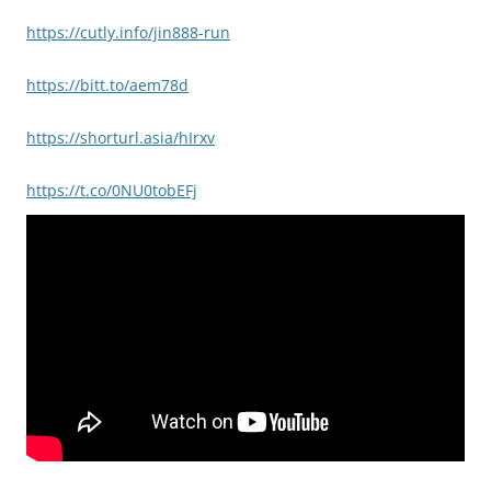
https://cutly.info/jin888-run
https://bitt.to/aem78d
https://shorturl.asia/hIrxv
https://t.co/0NU0tobEFj