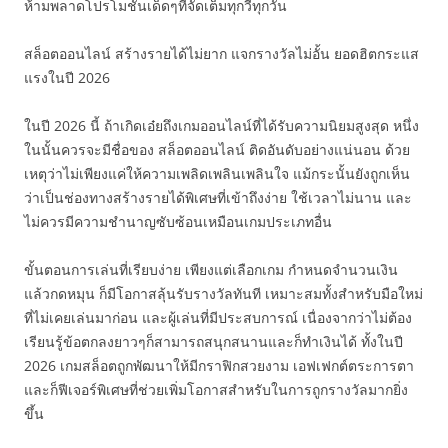
ห้ามพลาดโปรโมชั่นเด็ดๆที่จัดเต็มทุกวี่ทุกวัน
สล็อตออนไลน์ สร้างรายได้ไม่ยาก แจกรางวัลไม่อั้น ยอดฮิตกระแส
แรงในปี 2026
ในปี 2026 นี้ ถ้าเกิดเอ๋ยถึงเกมออนไลน์ที่ได้รับความนิยมสูงสุด หนึ่ง
ในนั้นควรจะมีชื่อของ สล็อตออนไลน์ ติดอันดับอย่างแน่นอน ด้วย
เหตุว่าไม่เพียงแค่ให้ความเพลิดเพลินเพลินใจ แม้กระนั้นยังถูกเห็น
ว่าเป็นช่องทางสร้างรายได้พิเศษที่เข้าถึงง่าย ใช้เวลาไม่นาน และ
ไม่ควรมีความชำนาญซับซ้อนเหมือนเกมประเภทอื่น
ขั้นตอนการเล่นที่เรียบง่าย เพียงแต่เลือกเกม กำหนดจำนวนเงิน
แล้วกดหมุน ก็มีโอกาสลุ้นรับรางวัลทันที เหมาะสมทั้งสำหรับมือใหม่
ที่ไม่เคยเล่นมาก่อน และผู้เล่นที่มีประสบการณ์ เนื่องจากว่าไม่ต้อง
เรียนรู้ข้อตกลงยาวๆก็สามารถสนุกสนานและก็ทำเงินได้ ทั้งในปี
2026 เกมสล็อตถูกพัฒนาให้มีกราฟิกสวยงาม เอฟเฟกต์ตระการตา
และก็ฟีเจอร์พิเศษที่ช่วยเพิ่มโอกาสสำหรับในการถูกรางวัลมากยิ่ง
ขึ้น