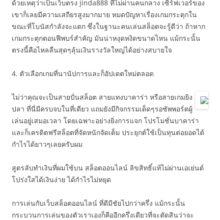
ด้วยเหตุว่าเป็นเว็บตรง jinda888 ที่ไม่ผ่านคนกลาง เซิร์ฟเวอร์ของ
เขาก็เลยมีความเสถียรสูงมากมาย หมดปัญหาเรื่องเกมกระตุกใน
ขณะที่โบนัสกำลังจะแตก ซึ่งในฐานะคนเล่นสล็อตจะรู้ดีว่า ถ้าหาก
เกมกระตุกตอนฟีพบร์สำคัญ มันน่าหงุดหงิดขนาดไหน แม้กระนั้น
ตรงนี้คือไหลลื่นสุดๆลุ้นเงินรางวัลใหญ่ได้อย่างสบายใจ
4. ตัวเลือกเกมที่นานัปการและก็อัปเดตใหม่ตลอด
ไม่ว่าคุณจะเป็นสายปั่นสล็อต สายแทงบาคาร่า หรือสายเกมยิง
ปลา ที่นี่มีครบจบในที่เดียว แถมยังมีกิจกรรมเด็ดๆรอซัพพอร์ตผู้
เล่นอยู่เสมอเวลา โดยเฉพาะอย่างยิ่งการแจก โปรโมชั่นบาคาร่า
และก็เครดิตฟรีสล็อตที่จัดหนักจัดเต็ม ประยุกต์ใช้เป็นทุนต่อยอดได้
กำไรได้ยาวๆเลยครับผม
สูตรลับทำเงินที่ผมใช้บน สล็อตออนไลน์ ลิขสิทธิ์แท้ไม่ผ่านเอเย่นต์
โปร่งใสได้เงินง่าย ได้กำไรไม่หยุด
การเล่นกับเว็บสล็อตออนไลน์ ที่ดีมีชัยไปกว่าครึ่ง แม้กระนั้น
กระบวนการเล่นของตัวเราเองก็คืออีกครึ่งเดียวที่จะตัดสินว่าจะ