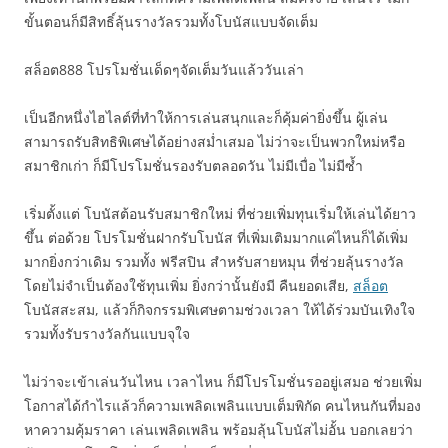
ขั้นตอนก็มีสิทธิ์ลุ้นรางวัลรวมทั้งโบนัสแบบจัดเต็ม
สล็อต888 โปรโมชั่นเด็ดๆจัดเต็มวันแล้ววันเล่า
เป็นอีกหนึ่งไฮไลต์ที่ทำให้การเล่นสนุกและก็คุ้มค่ายิ่งขึ้น ผู้เล่น
สามารถรับสิทธิพิเศษได้อย่างสม่ำเสมอ ไม่ว่าจะเป็นพวกใหม่หรือ
สมาชิกเก่า ก็มีโปรโมชั่นรองรับตลอดวัน ไม่มีเบื่อ ไม่มีซ้ำ
เริ่มตั้งแต่ โบนัสต้อนรับสมาชิกใหม่ ที่ช่วยเพิ่มทุนเริ่มให้เล่นได้ยาว
ขึ้น ต่อด้วย โปรโมชั่นฝากรับโบนัส ที่เพิ่มเติมมากแค่ไหนก็ได้เพิ่ม
มากยิ่งกว่าเดิม รวมทั้ง ฟรีสปิน สำหรับสายหมุน ที่ช่วยลุ้นรางวัล
โดยไม่จำเป็นต้องใช้ทุนเพิ่ม ยิ่งกว่านั้นยังมี คืนยอดเสีย,
สล็อต
โบนัสสะสม, แล้วก็กิจกรรมพิเศษตามช่วงเวลา ให้ได้ร่วมบันเทิงใจ
รวมทั้งรับรางวัลกันแบบจุใจ
ไม่ว่าจะเข้าเล่นวันไหน เวลาไหน ก็มีโปรโมชั่นรออยู่เสมอ ช่วยเพิ่ม
โอกาสได้กำไรแล้วก็ความเพลิดเพลินแบบเต็มพิกัด คนไหนกันที่มอง
หาความคุ้มราคา เล่นเพลิดเพลิน พร้อมลุ้นโบนัสไม่อั้น บอกเลยว่า