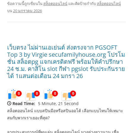
ข้อความนี้ถูกเขียนใน
สล็อตออนไลน์
และติดป้ายกำกับ
สล็อตออนไลน์
บน
20 มกราคม 2026
เว็บตรง ไม่ผ่านเอเย่นต์ ส่งตรงจาก PGSOFT
Top 3 by Virgie secufamilyhouse.org โปรโม
ชั่น สล็อตpg แจกเครดิตฟรี พร้อมให้คำปรึกษา
24 ช.ม. คาสิโน slot กีฬา pgslot รับประกันราย
ได้ 1แสนต่อเดือน 24 มกรา 26
0
0
0
0
Read Time:
5 Minute, 21 Second
สล็อตออนไลน์ แบบสปินมือหรือสปินออโต้ เลือกแบบไหนให้เหมาะ
สมกับพวกเราเยอะที่สุด?
จากประสบการณ์ที่ผมเล่น สล็อตออนไลน์ มาอย่างยาวนาน เชื่อ