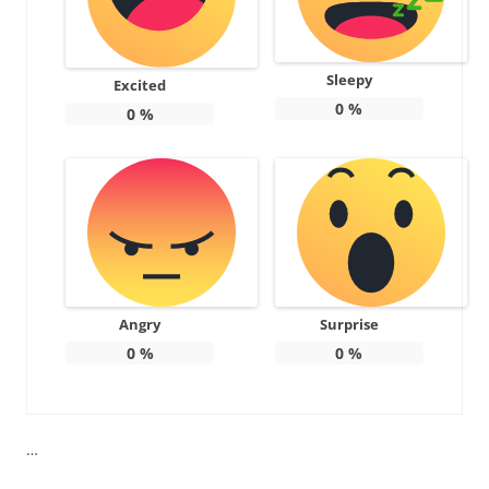
Sleepy
Excited
0
%
0
%
Angry
Surprise
0
%
0
%
…