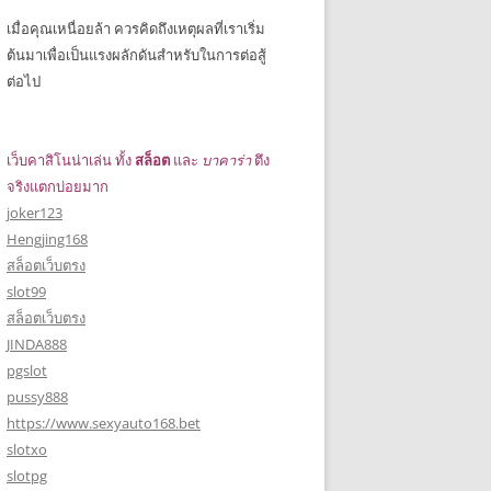
เมื่อคุณเหนื่อยล้า ควรคิดถึงเหตุผลที่เราเริ่ม
ต้นมาเพื่อเป็นแรงผลักดันสำหรับในการต่อสู้
ต่อไป
เว็บคาสิโนน่าเล่น ทั้ง
สล็อต
และ
บาคาร่า
ตึง
จริงแตกบ่อยมาก
joker123
Hengjing168
สล็อตเว็บตรง
slot99
สล็อตเว็บตรง
JINDA888
pgslot
pussy888
https://www.sexyauto168.bet
slotxo
slotpg