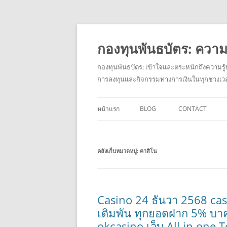
กองทุนพันธบัตร: ควา
กองทุนพันธบัตร: เข้าใจและตระหนักถึงความรู้ท
การลงทุนและกิจกรรมทางการเงินในทุกช่วงเว
หน้าแรก
BLOG
CONTACT
คลังเก็บหมวดหมู่:
คาสิโน
Casino 24 ธันวา 2568 cas
เดิมพัน ทุกยอดฝาก 5% บา
okcasino เว็บ All in one 