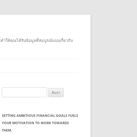
ำให้คุณได้รับข้อมูลที่สมบูรณ์แบบเกี่ยวกับ
ค้นหา
สำหรับ:
SETTING AMBITIOUS FINANCIAL GOALS FUELS
YOUR MOTIVATION TO WORK TOWARDS
THEM.