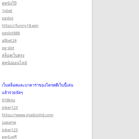
ดูหนังโป๊
1xbet
pgslot
https://funny18.win
pgslot888
allbet24
pg slot
สล็อตเว็บตรง
ดูหนังออนไลน์
เว็บสล็อตและบาคาร่าของโครตดีเว็บนี้เล่น
แล้วรวยจัดๆ
918kiss
joker123
https://www.madoohd.com
sagame
joker123
ดูหนังฟรี