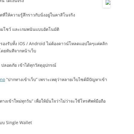
น ได้เงินจริง
ตที่ให้ความรู้สึกราวกับนั่งอยู่ในคาสิโนจริง
วเกมโชว์ และเกมพนันแบบอัตโนมัติ
ดียว รองรับทั้ง iOS / Android ไม่ต้องดาวน์โหลดแอปใดๆแค่คลิก
้โดยทันทีจากหน้าเว็บ
ปลอดภัย เข้าได้ทุกวัสดุอุปกรณ์
ino
“ปากทางเข้าเว็บ” เพราะเหตุว่าหลายเว็บไซต์มีปัญหาเข้า
ทางเข้าใหม่ทุกวัน” เพื่อให้มั่นใจว่าไม่ว่าจะใช้โทรศัพท์มือถือ
บบ Single Wallet