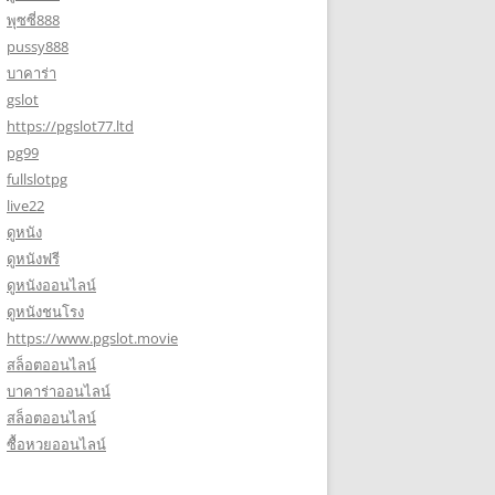
พุซซี่888
pussy888
บาคาร่า
gslot
https://pgslot77.ltd
pg99
fullslotpg
live22
ดูหนัง
ดูหนังฟรี
ดูหนังออนไลน์
ดูหนังชนโรง
https://www.pgslot.movie
สล็อตออนไลน์
บาคาร่าออนไลน์
สล็อตออนไลน์
ซื้อหวยออนไลน์