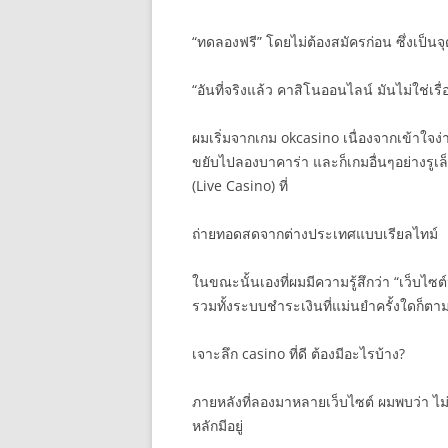
“ทดลองฟรี” โดยไม่ต้องสมัครก่อน ซึ่งเป็นจุดท
“อันที่จริงแล้ว คาสิโนออนไลน์ มันไม่ใช่เรื่อ
ผมเริ่มจากเกม okcasino เนื่องจากเข้าใจง่า
ขยับไปลองบาคาร่า และก็เกมอื่นๆอย่างรูเ
(Live Casino) ที่
ถ่ายทอดสดจากต่างประเทศแบบเรียลไทม์
ในขณะนั้นเองที่ผมมีความรู้สึกว่า “เว็บไซต
รวมทั้งระบบชำระเงินที่แม่นยำครั้งใดก็ต
เจาะลึก casino ที่ดี ต้องมีอะไรบ้าง?
ภายหลังที่ลองมาหลายเว็บไซต์ ผมพบว่า ไม่ใช
หลักมีอยู่