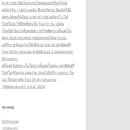
คาร่า168 เปิดโลกเกมไพ่สดแบบเรียลไทม์
สมัครรับ 1,000 เกมดัง ฟีเจอร์ครบ สัมผัสโต๊ะ
สดระดับพรีเมียม บาคาร่า168 สมัครไว ได้
โปรใหญ่ ใช้สิทธิ์ทันใจ Top 91 by Zella
เว็บเปิดใหม่ สล็อต888 เวปไซต์ตรง สล็อตเว็บ
ตรง 2026 ประสบการณ์เล่นยุคใหม่ ระบบ
เสถียร พร้อมเกมให้เลือกมากมาย เครดิตฟรี
Top 99 by Maude Jin888.asia 2 September
69 casino
สล็อตเว็บตรง เว็บใหญ่ สล็อตเว็บตรง เครดิตฟรี
โปรโมชั่นแรง เล่นง่าย ถอนได้จริง casino เว็บ
แม่ ใหม่ล่าสุด Top 35 by Johanna
188bets4.com 3 ส.ค. 2026
หมวดหมู่
037movie
123lionth