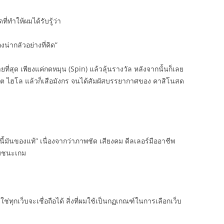
ี่ทำให้ผมได้รับรู้ว่า
งน่ากลัวอย่างที่คิด”
ยที่สุด เพียงแค่กดหมุน (Spin) แล้วลุ้นรางวัล หลังจากนั้นก็เลย
ล็ต ไฮโล แล้วก็เสือมังกร จนได้สัมผัสบรรยากาศของ คาสิโนสด
์นี้มันของแท้” เนื่องจากว่าภาพชัด เสียงคม ดีลเลอร์มืออาชีพ
ามชนะเกม
่ทุกเว็บจะเชื่อถือได้ สิ่งที่ผมใช้เป็นกฏเกณฑ์ในการเลือกเว็บ