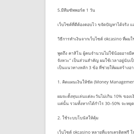
5.มีทีมซัพพอร์ต 1 วัน
เว็บไซต์ที่ดีต้องตอบไว ขจัดปัญหาได้จริง 
วิธีการทำเงินจากเว็บไซต์ okcasino ที่ผมใช
พูดถึง คาสิโน ผู้คนจำนวนไม่ใช้น้อยอาจมีคว
จังหวะ” เป็นส่วนสำคัญ ผมใช้เวลาอยู่นับ
เป็นแนวทางหลัก 3 ข้อ ที่ช่วยให้ผมสร้างอา
1. คิดแผนเงินให้ชัด (Money Managemen
ผมจะตั้งทุนเล่นแต่ละวันไม่เกิน 10% ของเง
แค่นั้น รวมทั้งหากได้กำไร 30–50% จะหยุดทั
2. ใช้ระบบโบนัสให้คุ้ม
เว็บไซต์ okcasino หลายที่แจกเครดิตฟรี 