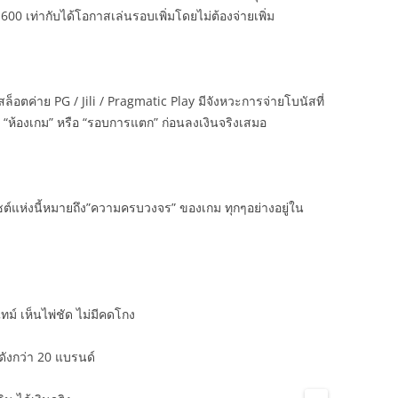
 600 เท่ากับได้โอกาสเล่นรอบเพิ่มโดยไม่ต้องจ่ายเพิ่ม
อตค่าย PG / Jili / Pragmatic Play มีจังหวะการจ่ายโบนัสที่
 “ห้องเกม” หรือ “รอบการแตก” ก่อนลงเงินจริงเสมอ
ไซต์แห่งนี้หมายถึง”ความครบวงจร” ของเกม ทุกๆอย่างอยู่ใน
ม์ เห็นไพ่ชัด ไม่มีคดโกง
ดังกว่า 20 แบรนด์