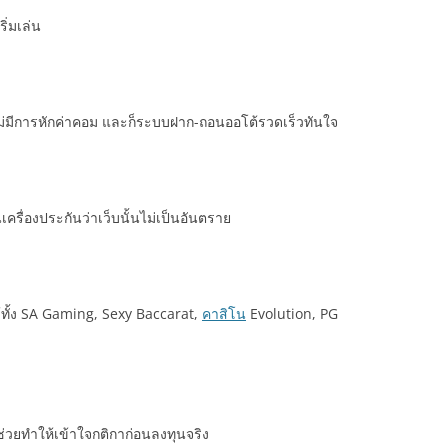
ริ่มเล่น
 ไม่มีการหักค่าคอม และก็ระบบฝาก-ถอนออโต้รวดเร็วทันใจ
ครื่องประกันว่าเว็บนั้นไม่เป็นอันตราย
ด้ทั้ง SA Gaming, Sexy Baccarat,
คาสิโน
Evolution, PG
ช่วยทำให้เข้าใจกติกาก่อนลงทุนจริง