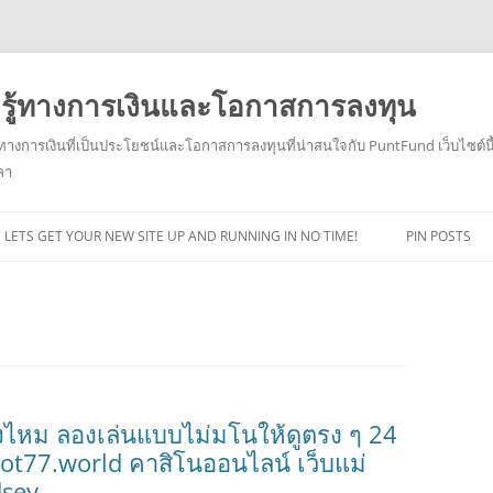
มรู้ทางการเงินและโอกาสการลงทุน
างการเงินที่เป็นประโยชน์และโอกาสการลงทุนที่น่าสนใจกับ PuntFund เว็บไซต์นี้ท
ลา
ข้าม
ไป
LETS GET YOUR NEW SITE UP AND RUNNING IN NO TIME!
PIN POSTS
ยัง
เนื้อหา
งไหม ลองเล่นแบบไม่มโนให้ดูตรง ๆ 24
ot77.world คาสิโนออนไลน์ เว็บแม่
dsey