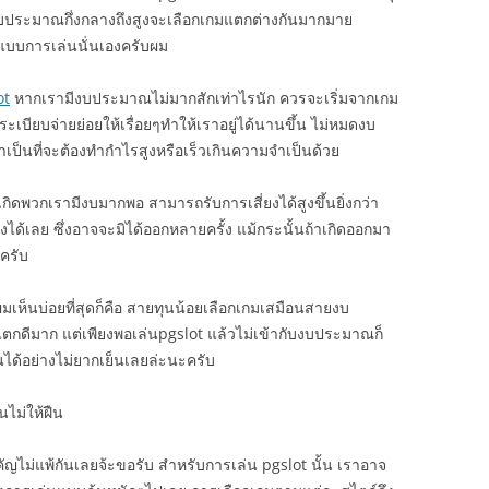
ยงบประมาณกึ่งกลางถึงสูงจะเลือกเกมแตกต่างกันมากมาย
นแบบการเล่นนั่นเองครับผม
ot
หากเรามีงบประมาณไม่มากสักเท่าไรนัก ควรจะเริ่มจากเกม
ระเบียบจ่ายย่อยให้เรื่อยๆทำให้เราอยู่ได้นานขึ้น ไม่หมดงบ
ำเป็นที่จะต้องทำกำไรสูงหรือเร็วเกินความจำเป็นด้วย
เกิดพวกเรามีงบมากพอ สามารถรับการเสี่ยงได้สูงขึ้นยิ่งกว่า
ด้เลย ซึ่งอาจจะมิได้ออกหลายครั้ง แม้กระนั้นถ้าเกิดออกมา
ยครับ
ผมเห็นบ่อยที่สุดก็คือ สายทุนน้อยเลือกเกมเสมือนสายงบ
มแตกดีมาก แต่เพียงพอเล่นpgslot แล้วไม่เข้ากับงบประมาณก็
่นได้อย่างไม่ยากเย็นเลยล่ะนะครับ
นไม่ให้ฝืน
ไม่แพ้กันเลยจ้ะขอรับ สำหรับการเล่น pgslot นั้น เราอาจ