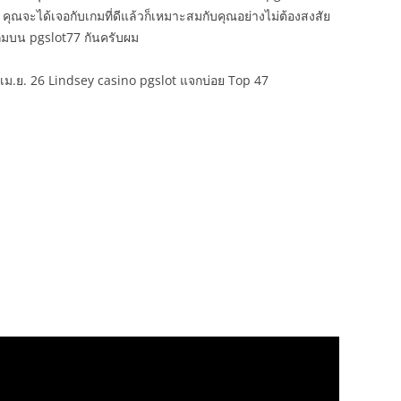
 คุณจะได้เจอกับเกมที่ดีแล้วก็เหมาะสมกับคุณอย่างไม่ต้องสงสัย
มบน pgslot77 กันครับผม
 เม.ย. 26 Lindsey casino pgslot แจกบ่อย Top 47