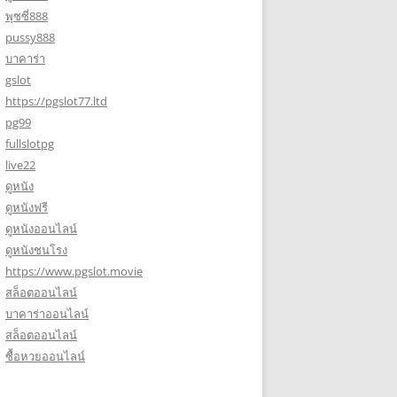
พุซซี่888
pussy888
บาคาร่า
gslot
https://pgslot77.ltd
pg99
fullslotpg
live22
ดูหนัง
ดูหนังฟรี
ดูหนังออนไลน์
ดูหนังชนโรง
https://www.pgslot.movie
สล็อตออนไลน์
บาคาร่าออนไลน์
สล็อตออนไลน์
ซื้อหวยออนไลน์