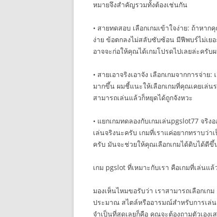
หมายจึงสำคัญรวมทั้งต้องเช่นกัน
• สายทดสอบ เลือกเกมเข้าใจง่าย: ถ้าหากคุ
ง่าย ข้อตกลงไม่สลับซับซ้อน มีฟีพบร์ไม่เยอ
อาจจะก่อให้คุณได้เกมโปรดไปเลยล่ะครับ
• สายเอาจริงเอาจัง เลือกเกมจากการจ่าย: 
มากขึ้น ผมชี้แนะให้เลือกเกมที่คุณเคยเล่นรวม
สามารถเล่นแล้วก็หยุดได้ถูกจังหวะ
• แยกเกมทดลองกับเกมเล่นpgslot77 จริงออ
เล่นจริงนะครับ เกมที่เราแค่อยากทราบว่าเ
ครับ มันจะช่วยให้คุณเลือกเกมได้ดิบได้ดีขึ
เกม pgslot ที่เหมาะกับเรา คือเกมที่เล่นแล้วไ
มองเห็นไหมขอรับว่า เราสามารถเลือกเกม
ประมาณ สไตล์หรืออารมณ์สำหรับการเล่น รว
จำเป็นที่สุดเลยก็คือ คุณจะต้องถามตัวเอ