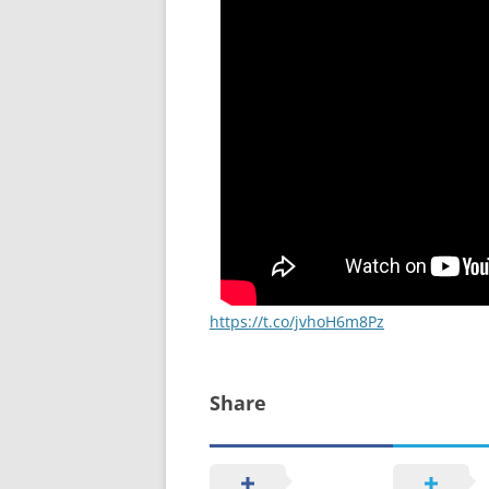
https://t.co/jvhoH6m8Pz
Share