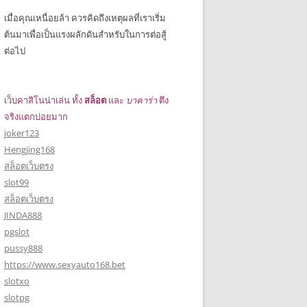
เมื่อคุณเหนื่อยล้า ควรคิดถึงเหตุผลที่เราเริ่ม
ต้นมาเพื่อเป็นแรงผลักดันสำหรับในการต่อสู้
ต่อไป
เว็บคาสิโนน่าเล่น ทั้ง
สล็อต
และ
บาคาร่า
ตึง
จริงแตกบ่อยมาก
joker123
Hengjing168
สล็อตเว็บตรง
slot99
สล็อตเว็บตรง
JINDA888
pgslot
pussy888
https://www.sexyauto168.bet
slotxo
slotpg