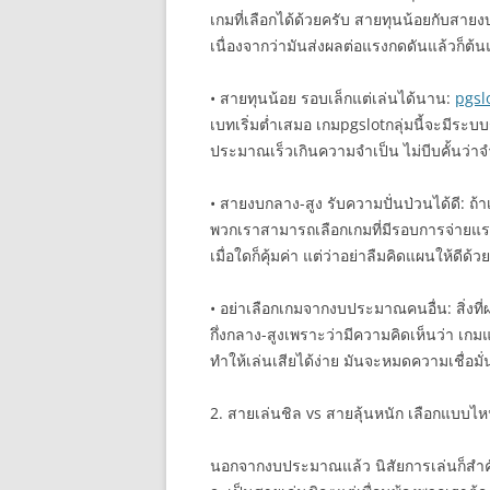
เกมที่เลือกได้ด้วยครับ สายทุนน้อยกับสา
เนื่องจากว่ามันส่งผลต่อแรงกดดันแล้วก็ต้
• สายทุนน้อย รอบเล็กแต่เล่นได้นาน:
pgsl
เบทเริ่มต่ำเสมอ เกมpgslotกลุ่มนี้จะมีระบบ
ประมาณเร็วเกินความจำเป็น ไม่บีบคั้นว่าจ
• สายงบกลาง-สูง รับความปั่นป่วนได้ดี: ถ้า
พวกเราสามารถเลือกเกมที่มีรอบการจ่ายแรงไ
เมื่อใดก็คุ้มค่า แต่ว่าอย่าลืมคิดแผนให้ดีด้ว
• อย่าเลือกเกมจากงบประมาณคนอื่น: สิ่งที่
กึ่งกลาง-สูงเพราะว่ามีความคิดเห็นว่า เก
ทำให้เล่นเสียได้ง่าย มันจะหมดความเชื่อมั
2. สายเล่นชิล vs สายลุ้นหนัก เลือกแบบไห
นอกจากงบประมาณแล้ว นิสัยการเล่นก็สำคัญ