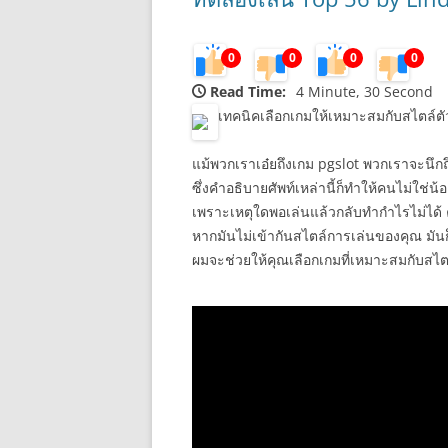
0
0
0
0
Read Time:
4 Minute, 30 Second
เทคนิคเลือกเกมให้เหมาะสมกับสไตล์ต
แม้พวกเราเอ๋ยถึงเกม pgslot พวกเราจะนึ
ซึ่งคำอธิบายศัพท์เหล่านี้ก็ทำให้คนไม่ใช่น้อ
เพราะเหตุใดพอเล่นแล้วกลับทำกำไรไม่ได้ คว
หากมันไม่เข้ากันสไตล์การเล่นของคุณ มัน
ผมจะช่วยให้คุณเลือกเกมที่เหมาะสมกับสไตล์