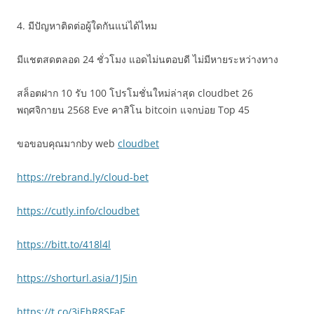
4. มีปัญหาติดต่อผู้ใดกันแน่ได้ไหม
มีแชตสดตลอด 24 ชั่วโมง แอดไม่นตอบดี ไม่มีหายระหว่างทาง
สล็อตฝาก 10 รับ 100 โปรโมชั่นใหม่ล่าสุด cloudbet 26
พฤศจิกายน 2568 Eve คาสิโน bitcoin แจกบ่อย Top 45
ขอขอบคุณมากby web
cloudbet
https://rebrand.ly/cloud-bet
https://cutly.info/cloudbet
https://bitt.to/418l4l
https://shorturl.asia/1J5in
https://t.co/3iEbR8SFaE