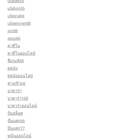
ufabetxx
ufabomb
ufasnake
ufawinner88
xin88
zeus66
คาสิโน
คาสิโนออนไลน์
ซีเกมส์68
ดูหนัง
ดูหนังออนไลน์
ทางเข้าpg
บาคาร่า
บาคาร่า168
บาคาร่าออนไลน์
ปั่นสล็อต
ปั่นแตก66
ปั่นแตก77
พนันออนไลน์