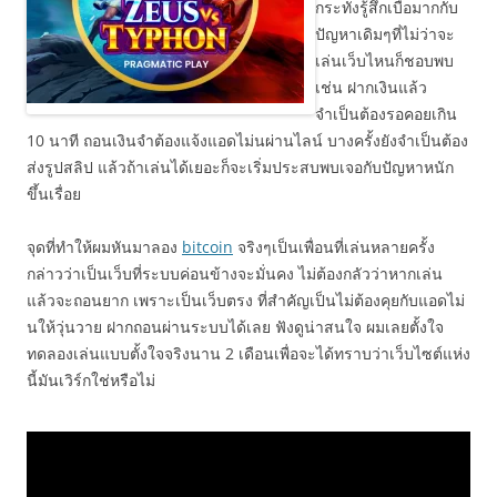
กระทั่งรู้สึกเบื่อมากกับ
ปัญหาเดิมๆที่ไม่ว่าจะ
เล่นเว็บไหนก็ชอบพบ
เช่น ฝากเงินแล้ว
จำเป็นต้องรอคอยเกิน
10 นาที ถอนเงินจำต้องแจ้งแอดไม่นผ่านไลน์ บางครั้งยังจำเป็นต้อง
ส่งรูปสลิป แล้วถ้าเล่นได้เยอะก็จะเริ่มประสบพบเจอกับปัญหาหนัก
ขึ้นเรื่อย
จุดที่ทำให้ผมหันมาลอง
bitcoin
จริงๆเป็นเพื่อนที่เล่นหลายครั้ง
กล่าวว่าเป็นเว็บที่ระบบค่อนข้างจะมั่นคง ไม่ต้องกลัวว่าหากเล่น
แล้วจะถอนยาก เพราะเป็นเว็บตรง ที่สำคัญเป็นไม่ต้องคุยกับแอดไม่
นให้วุ่นวาย ฝากถอนผ่านระบบได้เลย ฟังดูน่าสนใจ ผมเลยตั้งใจ
ทดลองเล่นแบบตั้งใจจริงนาน 2 เดือนเพื่อจะได้ทราบว่าเว็บไซต์แห่ง
นี้มันเวิร์กใช่หรือไม่