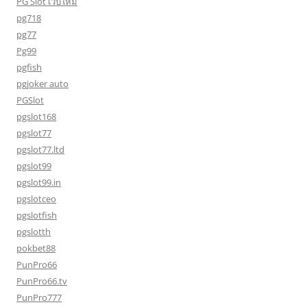
PG Slot เว็บใหม่
pg718
pg77
Pg99
pgfish
pgjoker auto
PGSlot
pgslot168
pgslot77
pgslot77.ltd
pgslot99
pgslot99.in
pgslotceo
pgslotfish
pgslotth
pokbet88
PunPro66
PunPro66.tv
PunPro777