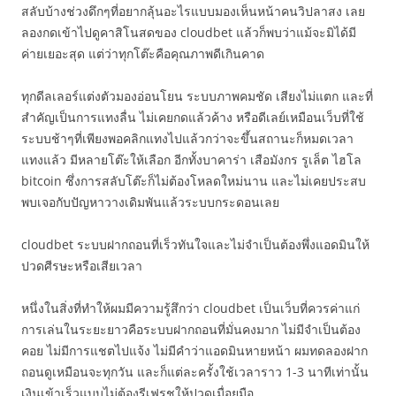
สลับบ้างช่วงดึกๆที่อยากลุ้นอะไรแบบมองเห็นหน้าคนวิปลาสง เลย
ลองกดเข้าไปดูคาสิโนสดของ cloudbet แล้วก็พบว่าแม้จะมิได้มี
ค่ายเยอะสุด แต่ว่าทุกโต๊ะคือคุณภาพดีเกินคาด
ทุกดีลเลอร์แต่งตัวมองอ่อนโยน ระบบภาพคมชัด เสียงไม่แตก และที่
สำคัญเป็นการแทงลื่น ไม่เคยกดแล้วค้าง หรือดีเลย์เหมือนเว็บที่ใช้
ระบบช้าๆที่เพียงพอคลิกแทงไปแล้วกว่าจะขึ้นสถานะก็หมดเวลา
แทงแล้ว มีหลายโต๊ะให้เลือก อีกทั้งบาคาร่า เสือมังกร รูเล็ต ไฮโล
bitcoin ซึ่งการสลับโต๊ะก็ไม่ต้องโหลดใหม่นาน และไม่เคยประสบ
พบเจอกับปัญหาวางเดิมพันแล้วระบบกระดอนเลย
cloudbet ระบบฝากถอนที่เร็วทันใจและไม่จำเป็นต้องพึ่งแอดมินให้
ปวดศีรษะหรือเสียเวลา
หนึ่งในสิ่งที่ทำให้ผมมีความรู้สึกว่า cloudbet เป็นเว็บที่ควรค่าแก่
การเล่นในระยะยาวคือระบบฝากถอนที่มั่นคงมาก ไม่มีจำเป็นต้อง
คอย ไม่มีการแชตไปแจ้ง ไม่มีคำว่าแอดมินหายหน้า ผมทดลองฝาก
ถอนดูเหมือนจะทุกวัน และก็แต่ละครั้งใช้เวลาราว 1-3 นาทีเท่านั้น
เงินเข้าเร็วแบบไม่ต้องรีเฟรชให้ปวดเมื่อยมือ