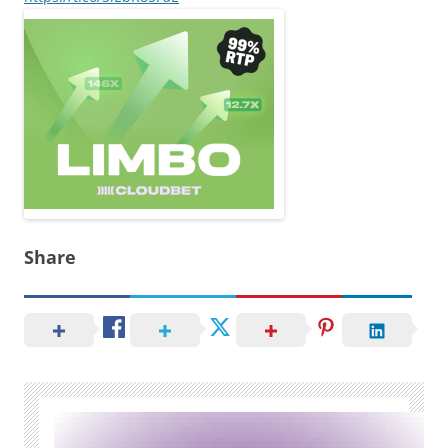
Share