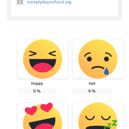
noreply@puntfund.org
Happy
Sad
0
%
0
%