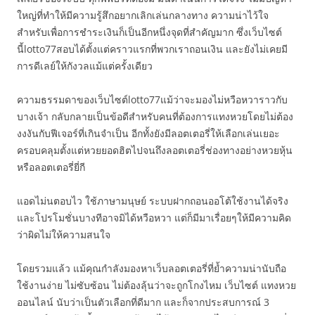
ใหญ่ที่ทำให้มีความรู้สึกอยากเลิกเล่นกลางทาง ความน่าไว้ใจ
สำหรับเพื่อการชำระเงินก็เป็นอีกหนึ่งจุดที่สำคัญมาก ซึ่งเว็บไซต์
นี้lotto77สอบได้ตั้งแต่คราวแรกที่พวกเราถอนเงิน และยังไม่เคยมี
การดีเลย์ให้กังวลแม้แต่ครั้งเดียว
ความธรรมดาของเว็บไซต์lotto77แม้ว่าจะมองไม่หวือหวาราวกับ
บางเจ้า กลับกลายเป็นข้อดีสำหรับคนที่ต้องการแทงหวยโดยไม่ต้อง
งงงันกับฟีเจอร์ที่เกินจำเป็น อีกทั้งยังมีลอตเตอรี่ให้เลือกเล่นเยอะ
ครอบคลุมตั้งแต่หวยยอดฮิตไปจนถึงลอตเตอรี่ช่องทางอย่างหวยหุ้น
หรือลอตเตอรี่ยี่กี
แอดไม่นตอบไว ใช้ภาษามนุษย์ ระบบฝากถอนออโต้ใช้งานได้จริง
และโปรโมชั่นบางทีอาจมิได้หวือหวา แต่ก็มีมาเรื่อยๆให้มีความคิด
ว่าผิดไม่ให้ความสนใจ
โดยรวมแล้ว แม้คุณกำลังมองหาเว็บลอตเตอรี่ที่ย้ำความน่านับถือ
ใช้งานง่าย ไม่ซับซ้อน ไม่ต้องลุ้นว่าจะถูกโกงไหม เว็บไซต์ แทงหวย
ออนไลน์ นับว่าเป็นตัวเลือกที่ดีมาก และก็จากประสบการณ์ 3