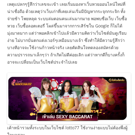
เหตุแปลกๆรู้สึกว่าเลขจะเข้า เลยเริ่มมองหาเว็บหวยออนไลน์ใหม่ที่
น่าเชื่อถือ ด้วยเหตุว่าเว็บเก่าที่เคยเล่นเริ่มมีปัญหากระจุกกระจิก ทั้ง
จ่ายช้า โพยหลุด ระบบล่มตอนคนเล่นมากมาย พอพบชื่อเว็บ เว็บซื้อ
หวย เว็บซื้อลอตเตอรี่ โผล่ขึ้นมาจากการเสิร์ชใน Google ก็ไม่ได้
มุ่งมาดมาก แต่ว่าพอคลิกเข้าไปแล้วมีความคิดว่าเว็บไซต์มันดูเรียบ
ง่าย ไม่บากบั่นตกแต่งเวอร์ๆเหมือนบางเจ้า ซึ่งทำให้มีความรู้สึกว่า
บางทีอาจจะใช้งานก้าวหน้าจริง เลยตัดสินใจทดลองสมัครด้วย
ความปรารถนาเล็กๆว่า ถ้าเกิดไม่ดีค่อยเลิก แต่ว่าหากดีก็บางครั้งก็
อาจจะเปลี่ยนเป็นเว็บไซต์ประจำไปเลย
เค้าหน้ารวมทั้งระบบในเว็บไซต์ lotto77 ใช้งานง่ายแบบไม่ต้องพึ่งผู้
ใดมาสอน