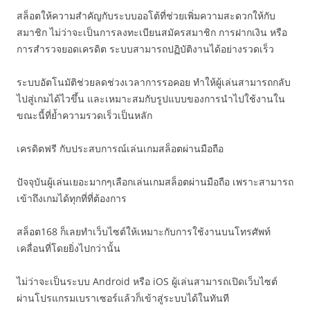
สล็อตให้ความสำคัญกับระบบออโต้ที่ช่วยเพิ่มความสะดวกให้กับ
สมาชิก ไม่ว่าจะเป็นการลงทะเบียนสมัครสมาชิก การฝากเงิน หรือ
การสำรวจยอดเครดิต ระบบสามารถปฏิบัติงานได้อย่างรวดเร็ว
ระบบอัตโนมัติช่วยลดช่วงเวลาการรอคอย ทำให้ผู้เล่นสามารถกลับ
ไปสู่เกมได้ไวขึ้น และเหมาะสมกับรูปแบบของการนำไปใช้งานใน
ขณะนี้ที่ย้ำความรวดเร็วเป็นหลัก
เครดิตฟรี กับประสบการณ์เล่นเกมสล็อตผ่านมือถือ
ปัจจุบันผู้เล่นเยอะมากๆเลือกเล่นเกมสล็อตผ่านมือถือ เพราะสามารถ
เข้าถึงเกมได้ทุกที่ที่ต้องการ
สล็อต168 ก็เลยทำเว็บไซต์ให้เหมาะกับการใช้งานบนโทรศัพท์
เคลื่อนที่โดยยิ่งไปกว่านั้น
ไม่ว่าจะเป็นระบบ Android หรือ iOS ผู้เล่นสามารถเปิดเว็บไซต์
ผ่านโปรแกรมเบราเซอร์แล้วก็เข้าสู่ระบบได้ในทันที