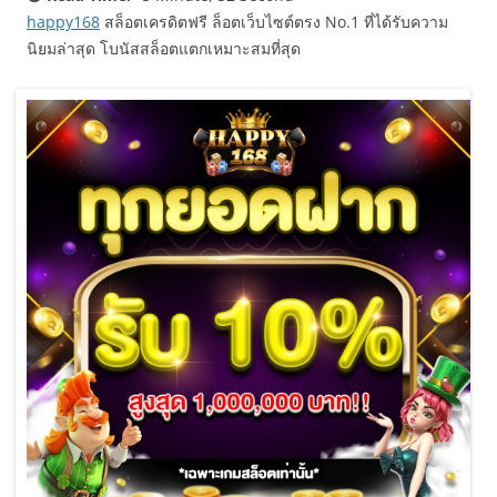
happy168
สล็อตเครดิตฟรี ล็อตเว็บไซต์ตรง No.1 ที่ได้รับความ
นิยมล่าสุด โบนัสสล็อตแตกเหมาะสมที่สุด