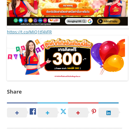
https://t.co/MIQ1tf4VFR
Share