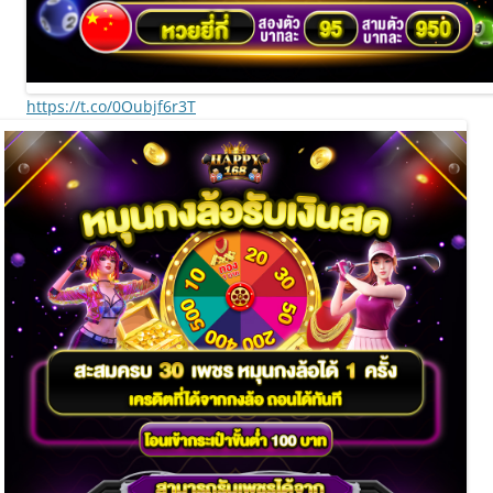
https://t.co/0Oubjf6r3T