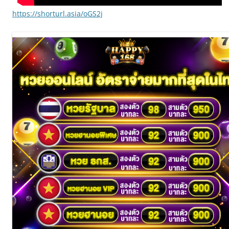
https://shorturl.asia/oGS2j