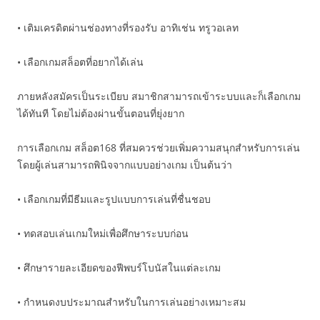
• เติมเครดิตผ่านช่องทางที่รองรับ อาทิเช่น ทรูวอเลท
• เลือกเกมสล็อตที่อยากได้เล่น
ภายหลังสมัครเป็นระเบียบ สมาชิกสามารถเข้าระบบและก็เลือกเกม
ได้ทันที โดยไม่ต้องผ่านขั้นตอนที่ยุ่งยาก
การเลือกเกม สล็อต168 ที่สมควรช่วยเพิ่มความสนุกสำหรับการเล่น
โดยผู้เล่นสามารถพินิจจากแบบอย่างเกม เป็นต้นว่า
• เลือกเกมที่มีธีมและรูปแบบการเล่นที่ชื่นชอบ
• ทดสอบเล่นเกมใหม่เพื่อศึกษาระบบก่อน
• ศึกษารายละเอียดของฟีพบร์โบนัสในแต่ละเกม
• กำหนดงบประมาณสำหรับในการเล่นอย่างเหมาะสม