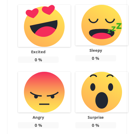
Sleepy
Excited
0
%
0
%
Angry
Surprise
0
%
0
%