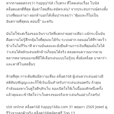
หากถามผมตรงๆว่า happy168 เว็บตรง ที่โดดเด่นเรื่อง โบนัส
สล็อตแตกดีที่สุด คุ้มค่าไหมที่จะสมัครเล่น? จากประสบการณ์ตรงทั้ง
ปวงที่ผมเล่ามา ผมกล้าบอกได้เต็มปากเลยว่า “คุ้มและก็ไม่เป็น
อันตรายที่สุดณ ตอนนี้” นะครับ
มันไม่ใช่แค่เรื่องของเงินรางวัลที่แตกง่ายอย่างเดียว แม้กระนั้นมัน
คือความไม่รู้สึกกลุ้มใจที่คุณจะได้รับ ระบบฝาก-ถอนออโต้ที่รวดเร็ว
ข้างในไม่กี่วินาที ความมั่นคงและยั่งยืนด้านการเงินที่คุณมั่นใจได้
ว่าเล่นได้หลักแสนหลักล้านก็ถอนได้จริง ตลอดจนความมากมาย
หลากหลายของเกมที่มีให้เลือกเล่นแบบไม่รู้จบ ทั้งยังสล็อต บาคาร่า
และคาสิโนสดอื่นๆ
ท้ายที่สุด การเดิมพันมีความเสี่ยง สล็อต168 ผู้เล่นควรเล่นอย่างมี
สติสัมปชัญญะและก็ใช้เงินเย็นสำหรับการเล่นเสมอครับ ถ้าคุณ
กำลังมองหาเว็บคู่ใจดีๆสักเว็บ ลองเปิดใจให้เว็บนี้มองสักหนึ่งครั้ง
แล้วคุณจะเข้าจิตใจว่าเว็บตรงของจริงเขาเล่นกันอย่างไรครับ!
slot online สล็อต168 happy168a.com 31 พฤษภา 2569 Jewel ดู
รีวิวจากลูกค้าจริง สล็อต168สมัครฟรี Top 13