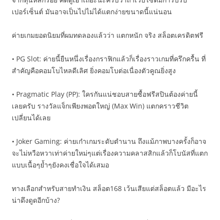
เปอร์เซ็นต์ มันอาจเป็นไปไม่ได้แตกง่ายขนาดนี้แน่นอน
ค่ายเกมยอดนิยมที่ผมทดลองแล้วว่า แตกหนัก จริง สล็อตเครดิตฟรี
• PG Slot: ค่ายนี้ยืนหนึ่งเรื่องกราฟิกแล้วก็เรื่องราวเกมที่ครึกครื้น ที่
สำคัญคือคอมโบไหลดีเลิศ ยิ่งคอมโบต่อเนื่องตัวคูณยิ่งสูง
• Pragmatic Play (PP): ใครกันแน่ชอบสายซื้อฟรีสปินต้องค่ายนี้
เลยครับ รางวัลแจ็กเพียงพอตใหญ่ (Max Win) แตกคราวชีวิต
เปลี่ยนได้เลย
• Joker Gaming: ค่ายเก๋าเกมระดับตำนาน ถึงแม้ภาพบางครั้งก็อาจ
จะไม่หวือหวาเท่าค่ายใหม่ๆแต่เรื่องความคลาสสิกแล้วก็โบนัสที่แตก
แบบเนื้อๆย้ำๆยังคงเชื่อใจได้เสมอ
ทางเลือกสำหรับสายทำเงิน สล็อต168 เว้นเสียแต่สล็อตแล้ว มีอะไร
น่าดึงดูดอีกบ้าง?