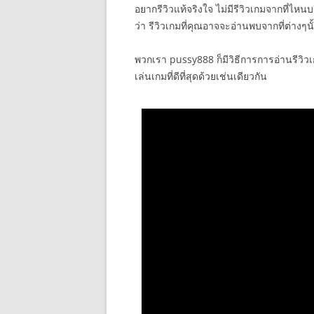
อยากรีวิวแท้จริงใจ ไม่มีรีวิวเกมจากที่ไหน
ว่า รีวิวเกมที่คุณอาจจะอ่านพบจากที่ต่างๆนั
พวกเรา pussy888 ก็มีวิธีการการอ่านรีวิวเก
เล่นเกมที่ดีที่สุดด้วยเช่นเดียวกัน