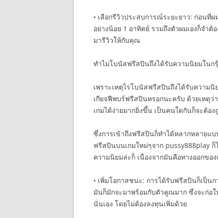
• เลือกรีวิวประสบการณ์ระยะยาว: ก่อนที่ผม
อย่างน้อย 1 อาทิตย์ รวมถึงตัวผมเองก็จำต้อง
มารีวิวให้กับคุณ
ทำไมโบนัสฟรีสปินถึงได้รับความนิยมในกรุ
เพราะเหตุไรโบนัสฟรีสปินถึงได้รับความนิ
เกียจฟีพบร์ฟรีสปินหรอกนะครับ ด้วยเหตุว่า
เกมได้ง่ายมากยิ่งขึ้น เป็นคนใดกันก็จะต้อ
ซึ่งการเข้าถึงฟรีสปินก็ทำได้หลากหลายแบ
ฟรีสปินบนเกมใหม่ๆจาก pussy888play ก็ได
ความนิยมล่ะก็ เนื่องจากมันคือทางออกของ
• เพิ่มโอกาสชนะ: การได้รับฟรีสปินก็เป็นการ
มันก็มักจะมาพร้อมกับตัวคูณมาก ซึ่งจะก่อใ
นั่นเอง โดยไม่ต้องลงทุนเพิ่มด้วย