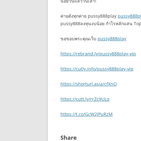
น้อยวันแล้ววันเล่า!
ค่ายดังทุกค่าย pussy888play
pussy888p
pussy888ลงทุนงบน้อย กำไรหลักแสน To
ขอขอบพระคุณเว็บ
pussy888play
https://rebrand.ly/pussy888play-vip
https://cutly.info/pussy888play-vip
https://shorturl.asia/cfXnO
https://cutt.ly/rrZc9ULq
https://t.co/GcW2JPuRzM
Share