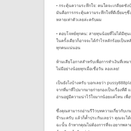
• กระตุ้นความระทึกใจ: คนใดจะเกลียดชังบ้
มันคือการกระตุ้นความระทึกใจที่ดีเยี่ยมๆ
หลายเท่าตัวเลยล่ะครับผม
• ตอบโจทย์ทุกคน: สายทุนน้อยที่ไม่ได้มีทุน
ในครั้งเดียวก็อาจจะได้กำไรหลักร้อยเป็นหล
ทุกคนแน่นอน
ห้ามเสียโอกาสสำหรับเพื่อการทำเงินที่เห
ไม่มีอย่างน้อยทุกเมื่อเชื่อวัน ลองเลย!
เป็นยังไงบ้างครับ บอกเลยว่า pussy888play
จากที่มาที่ไปมากมายก่ายกองเป็นเรื่องที่ดี แ
อ่านอยู่มีความน่าไว้ใจมากน้อยแค่ไหน เพื่
ซึ่งคุณสามารถอ่านรีวิวบทความเกี่ยวกับ
จ๊านะครับ แล้วก็ค้ำประกันเลยว่า คุณจะไ
ฉะนั้น ถ้าหากคุณไม่ต้องการที่จะอยากพลา