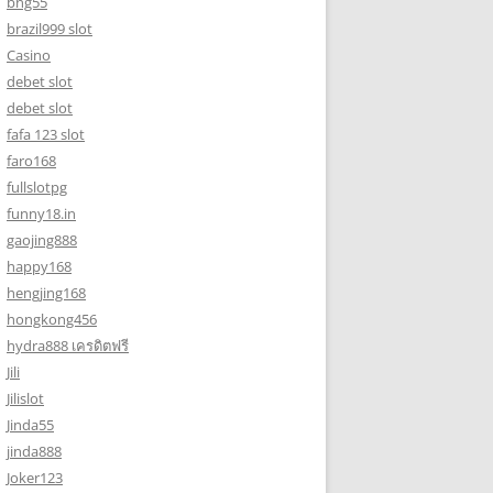
bng55
brazil999 slot
Casino
debet slot
debet slot
fafa 123 slot
faro168
fullslotpg
funny18.in
gaojing888
happy168
hengjing168
hongkong456
hydra888 เครดิตฟรี
Jili
Jilislot
Jinda55
jinda888
Joker123