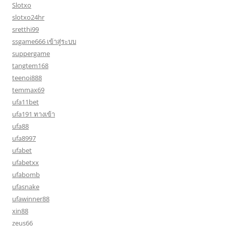
Slotxo
slotxo24hr
sretthi99
ssgame666 เข้าสู่ระบบ
suppergame
tangtem168
teenoi888
temmax69
ufa11bet
ufa191 ทางเข้า
ufa88
ufa8997
ufabet
ufabetxx
ufabomb
ufasnake
ufawinner88
xin88
zeus66