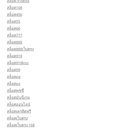
สล็อต 918kiss
สล็อต168
สล็อต456
สล็อต55
สล็อต66
สล็อต777
สล็อต888
สล็อต888เว็บตรง
สล็อต918
สล็อต918kiss
สล็อต99
สล็อตpg
สล็อตxo
สล็อตพุซซี่
สล็อตมันนี่เกม
สล็อตออนไลน์
สล็อตเครดิตฟรี
สล็อตเว็บตรง
สล็อตเว็บตรง 168