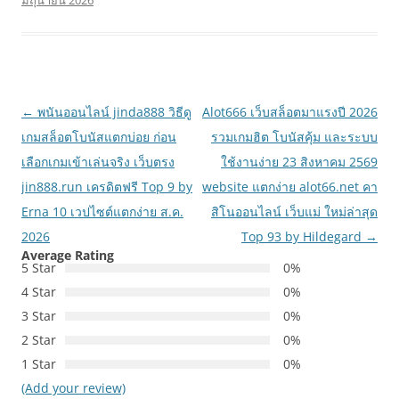
มิถุนายน 2026
เมนู
←
พนันออนไลน์ jinda888 วิธีดู
Alot666 เว็บสล็อตมาแรงปี 2026
นำทาง
เกมสล็อตโบนัสแตกบ่อย ก่อน
รวมเกมฮิต โบนัสคุ้ม และระบบ
เรื่อง
เลือกเกมเข้าเล่นจริง เว็บตรง
ใช้งานง่าย 23 สิงหาคม 2569
jin888.run เครดิตฟรี Top 9 by
website แตกง่าย alot66.net คา
Erna 10 เวปไซต์แตกง่าย ส.ค.
สิโนออนไลน์ เว็บแม่ ใหม่ล่าสุด
2026
Top 93 by Hildegard
→
Average Rating
5 Star
0%
4 Star
0%
3 Star
0%
2 Star
0%
1 Star
0%
(Add your review)