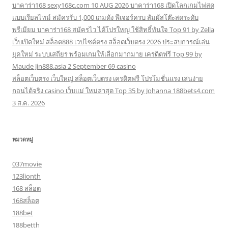
บาคาร่า168 sexy168c.com 10 AUG 2026 บาคาร่า168 เปิดโลกเกมไพ่สด
แบบเรียลไทม์ สมัครรับ 1,000 เกมดัง ฟีเจอร์ครบ สัมผัสโต๊ะสดระดับ
พรีเมียม บาคาร่า168 สมัครไว ได้โปรใหญ่ ใช้สิทธิ์ทันใจ Top 91 by Zella
เว็บเปิดใหม่ สล็อต888 เวปไซต์ตรง สล็อตเว็บตรง 2026 ประสบการณ์เล่น
ยุคใหม่ ระบบเสถียร พร้อมเกมให้เลือกมากมาย เครดิตฟรี Top 99 by
Maude Jin888.asia 2 September 69 casino
สล็อตเว็บตรง เว็บใหญ่ สล็อตเว็บตรง เครดิตฟรี โปรโมชั่นแรง เล่นง่าย
ถอนได้จริง casino เว็บแม่ ใหม่ล่าสุด Top 35 by Johanna 188bets4.com
3 ส.ค. 2026
หมวดหมู่
037movie
123lionth
168 สล็อต
168สล็อต
188bet
188betth