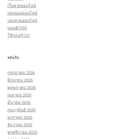
เว็บหวยออนไลน์
แทงบอลออนไลน์
แทงหวยออนไลน์
แพนด้า555
โจ๊กเกอร์123
คลังเก็บ
กรกฎาคม 2026
มิถุนายน 2026
พฤษภาคม 2026
เมษายน 2026
มีนาคม 2026
กุมภาพันธ์ 2026
มกราคม 2026
ธันวาคม 2025
พฤศจิกายน 2025