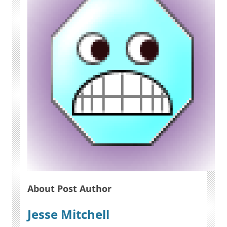
About Post Author
Jesse Mitchell