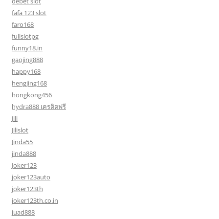
debet slot
fafa 123 slot
faro168
fullslotpg
funny18.in
gaojing888
happy168
hengjing168
hongkong456
hydra888 เครดิตฟรี
Jili
Jilislot
Jinda55
jinda888
Joker123
joker123auto
joker123th
joker123th.co.in
juad888