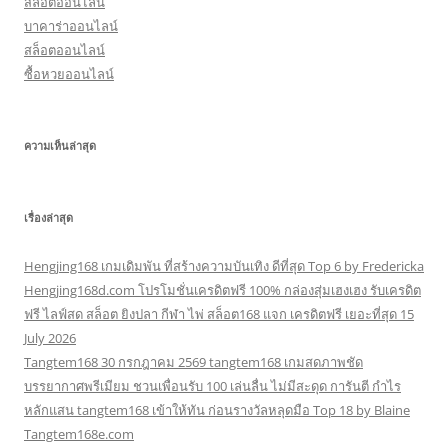
สล็อตออนไลน์
บาคาร่าออนไลน์
สล็อตออนไลน์
ซื้อหวยออนไลน์
ความเห็นล่าสุด
เรื่องล่าสุด
Hengjing168 เกมเดิมพัน ที่สร้างความบันเทิง ดีที่สุด Top 6 by Fredericka
Hengjing168d.com โปรโมชั่นเครดิตฟรี 100% กล่องสุ่มเฮงเฮง รับเครดิต
ฟรี ไลฟ์สด สล็อต ยิงปลา กีฬา ไพ่ สล็อต168 แจก เครดิตฟรี เยอะที่สุด 15
July 2026
Tangtem168 30 กรกฎาคม 2569 tangtem168 เกมสดภาพชัด
บรรยากาศพรีเมียม ชวนเพื่อนรับ 100 เล่นลื่น ไม่มีสะดุด การันตี กำไร
หลักแสน tangtem168 เข้าให้ทัน ก่อนรางวัลหลุดมือ Top 18 by Blaine
Tangtem168e.com