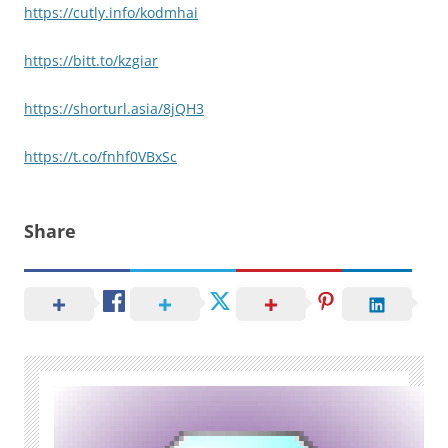
https://cutly.info/kodmhai
https://bitt.to/kzgiar
https://shorturl.asia/8jQH3
https://t.co/fnhf0VBxSc
Share