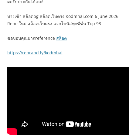
ผมรับประกันได้เลย!
ทางเข้า สล็อตpg สล็อตเว็บตรง Kodmhai.com 6 June 2026
Rene ใหม่ สล็อตเว็บตรง แจกโบนัสทุกซีซั่น Top 93
ขอขอบคุณมากreference
สล็อต
https://rebrand.ly/kodmhai