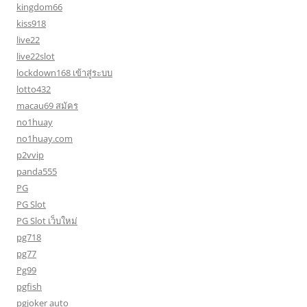
kingdom66
kiss918
live22
live22slot
lockdown168 เข้าสู่ระบบ
lotto432
macau69 สมัคร
no1huay
no1huay.com
p2vvip
panda555
PG
PG Slot
PG Slot เว็บใหม่
pg718
pg77
Pg99
pgfish
pgjoker auto