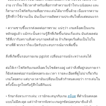
ง่าย เราก็จะใช้เวลาสำหรับเพื่อการทำความเข้าใจระบน้อยลง และ
ก็สามารถโฟกัสกับเกมที่อยากจะเล่นได้มากขึ้นด้วย เนื่องจากความ
รู้สึกที่ว่าใช้งานเป็น มันเป็นการผลิตความประทับใจตั้งแต่ตอนแรก
• ความซาบซึ้งแรกส่งผลต่อภาพรวม: แน่ๆว่า เกมสล็อตเป็นแกน
หลักอยู่แล้ว แม้กระนั้นความรู้สึกที่เกิดขึ้นก่อนเริ่มเล่น มันส่งผลต่อ
วิธีที่เรารับทราบสิ่งต่างๆภายหลังด้วย ถ้าเกิดจุดเริ่มต้นเป็นไปใน
ทางที่ดี พวกเราก็จะเปิดรับประสบการณ์มากเพิ่มขึ้น
สิ่งที่เกิดขึ้นรอบกายเกม pgslot เปลี่ยนอารมณ์ระหว่างเล่นได้
ต่อให้เราโฟกัสกับเกมสล็อตเว็บไซต์ตรงอยู่ แต่ว่าสิ่งที่อยู่รอบกายเรา
ก็ยังส่งผลต่ออารมณ์ตลอดระยะเวลา รายละเอียดที่ดูไม่น่าเกี่ยวกับ
เกมโดยตรง แต่บางเวลามันเปลี่ยนเป็นตัวกำหนดเลยว่า การเล่นใน
ครั้งนี้จะถูกใจหรือรู้สึกไม่ดีกันแน่
• รักษาจังหวะการเล่น: เรามักจะสนุกกับเกม
สล็อต
ที่ดำเนินตลอด
แบบไม่มีสะดุด แต่ว่าถ้าหากจังหวะเกมถูกขัดบ่อยๆสมาธิแล้วก็