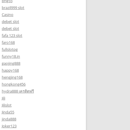
bng55
brazil999 slot
Casino
debet slot
debet slot
fafa 123 slot
faro168
fullslotpg
funny18.in
gaojing888
happy168
hengjing168
hongkong456
hydra888 เครดิตฟรี
Jili
Jilislot
Jinda55
jinda888
Joker123