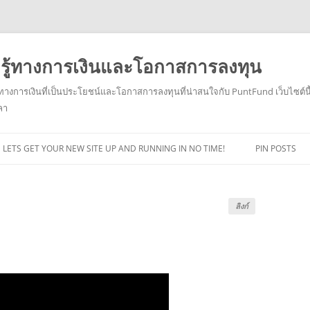
มรู้ทางการเงินและโอกาสการลงทุน
างการเงินที่เป็นประโยชน์และโอกาสการลงทุนที่น่าสนใจกับ PuntFund เว็บไซต์นี้ท
ลา
ข้าม
ไป
LETS GET YOUR NEW SITE UP AND RUNNING IN NO TIME!
PIN POSTS
ยัง
เนื้อหา
ลิงก์