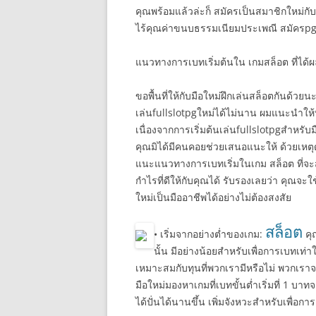
คุณพร้อมแล้วล่ะก็ สมัครเป็นสมาชิกใหม่ก
ไร้คุณค่าขนบธรรมเนียมประเพณี สมัครpg
แนวทางการเบทเริ่มต้นใน เกมสล็อต ที่ได้ผลล
ขอพื้นที่ให้กับมือใหม่ฝึกเล่นสล็อตกันด้วยน
เล่นfullslotpgใหม่ได้ไม่นาน ผมแนะนำให
เนื่องจากการเริ่มต้นเล่นfullslotpgสำหรับมื
คุณมิได้มีคนคอยช่วยเสนอแนะให้ ด้วยเหตุ
แนะแนวทางการเบทเริ่มในเกม สล็อต ที่
กำไรที่ดีให้กับคุณได้ รับรองเลยว่า คุณจ
ใหม่เป็นมืออาชีพได้อย่างไม่ต้องสงสัย
สล็อต
• เริ่มจากอย่างต่ำของเกม:
คุณ
นั้น มีอย่างน้อยสำหรับเพื่อการเบทเท่า
เหมาะสมกับทุนที่พวกเรามีหรือไม่ พวกเรา
มือใหม่มองหาเกมที่เบทขั้นต่ำเริ่มที่ 1 บา
ได้ปั่นได้นานขึ้น เพิ่มจังหวะสำหรับเพื่อก