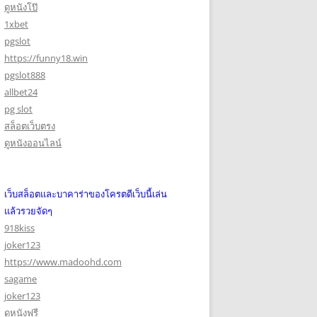
ดูหนังโป๊
1xbet
pgslot
https://funny18.win
pgslot888
allbet24
pg slot
สล็อตเว็บตรง
ดูหนังออนไลน์
เว็บสล็อตและบาคาร่าของโครตดีเว็บนี้เล่น
แล้วรวยจัดๆ
918kiss
joker123
https://www.madoohd.com
sagame
joker123
ดูหนังฟรี