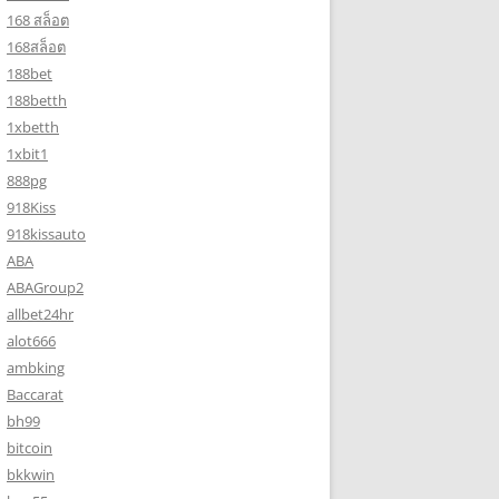
168 สล็อต
168สล็อต
188bet
188betth
1xbetth
1xbit1
888pg
918Kiss
918kissauto
ABA
ABAGroup2
allbet24hr
alot666
ambking
Baccarat
bh99
bitcoin
bkkwin