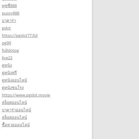
พุซซี่888
pussy888
บาคาร่า
gslot
https://pgslot77.ltd
pg99
fullslotpg
live22
ดูหนัง
ดูหนังฟรี
ดูหนังออนไลน์
ดูหนังชนโรง
https://www.pgslot.movie
สล็อตออนไลน์
บาคาร่าออนไลน์
สล็อตออนไลน์
ซื้อหวยออนไลน์