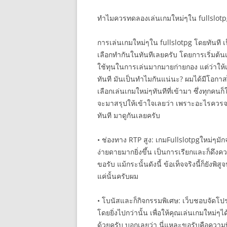
ทำไมควรทดลองเล่นเกมใหม่ๆใน fullslotpg
การเล่นเกมใหม่ๆใน fullslotpg โดยทันที เป็
เลือกทำกันในทันทีเลยครับ โดยการเริ่มต้นเ
ใช้ทุนในการเล่นมากมายก่ายกอง แต่ว่าให้เร
ทันที มันเป็นทำไมกันแน่นะ? ผมได้มีโอกา
เลือกเล่นเกมใหม่ๆทันทีที่เข้ามา ซึ่งทุกคนก
จะมาสรุปให้เข้าใจเลยว่า เพราะอะไรควร
ทันที มาดูกันเลยครับ
• ช่องทาง RTP สูง: เกมFullslotpgใหม่ๆมักจ
ง่ายดายมากยิ่งขึ้น เป็นการเรียกและก็ดึง
ขอรับ แม้กระนั้นดังนี้ ข้อเท็จจริงนี้ก็ยังพิ
แค่นั้นครับผม
• โบนัสและก็กิจกรรมพิเศษ: เว็บชอบจัดโป
โดยยิ่งไปกว่านั้น เพื่อให้คุณเล่นเกมใหม่ๆได
ด้วยครับ บอกเลยว่า นี่แหละขอรับคือความ