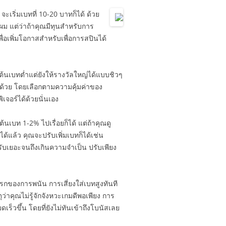
จะเริ่มเบทที่ 10-20 บาทก็ได้ ด้วย
ับผม แต่ว่าถ้าคุณมีทุนสำหรับการ
พื่อเพิ่มโอกาสสำหรับเพื่อการสปินได้
ต้นเบทต่ำแต่ยังให้รางวัลใหญ่ได้แบบชิวๆ
ๆด้วย โดยเลือกตามความคุ้มค่าของ
ีเจอร์ได้ด้วยนั่นเอง
มต้นเบท 1-2% ไปเรื่อยก็ได้ แต่ถ้าคุณดู
้แล้ว คุณจะปรับเพิ่มเบทก็ได้เช่น
ปรับเยอะจนถึงเกินความจำเป็น ปรับเพียง
แรกของการพนัน การเสี่ยงใส่เบทสูงทันที
ว่าคุณไม่รู้จักจังหวะเกมดีพอเพียง การ
ดเร็วขึ้น โดยที่ยังไม่ทันเข้าถึงโบนัสเลย