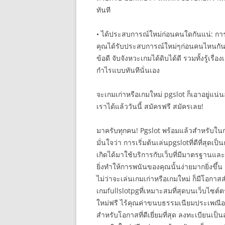
ทันที
• ได้ประสบการณ์ใหม่ก่อนคนใดกันแน่: กา
คุณได้รับประสบการณ์ใหม่ๆก่อนคนไหนกันแน
ข้อดี จับจังหวะเกมได้ดิบได้ดี รวมทั้งรู้เรื
กำไรแบบทันทีนั่นเอง
จะเกมเก่าหรือเกมใหม่ pgslot ก็เอาอยู่แน
เราได้แล้ววันนี้ สมัครฟรี สมัครเลย!
มาครับทุกคน! Pgslot พร้อมแล้วสำหรับในการ
มั่นใจว่า การเริ่มต้นเล่นpgslotที่ดีที่สุดเป็น
เกิดได้มาใช้บริการกับเว็บที่มีมาตรฐานแล
ยิ่งทำให้การพนันของคุณนั้นง่ายมากยิ่งขึ้
ไม่ว่าจะเล่นเกมเก่าหรือเกมใหม่ ก็มีโอกา
เกมfullslotpgที่เหมาะสมที่สุดบนเว็บไซต์ตรงท
ใหม่ฟรี ไร้คุณค่าขนบธรรมเนียมประเพณีอ
สำหรับโอกาสที่ดีเยี่ยมที่สุด ลงทะเบียนเป็