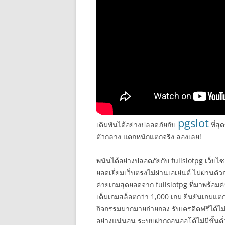
pgslot
เดิมพันได้อย่างปลอดภัยกับ
ที่สุ
ตัวกลาง แตกหนักแตกจริง ลองเลย!
พนันได้อย่างปลอดภัยกับ fullslotpg เว็บไซต์ต
ยอดเยี่ยมเว็บตรงไม่ผ่านเอเย่นต์ ไม่ผ่านตั
ค่ายเกมสุดยอดจาก fullslotpg ที่มาพร้อมค
เต็มเกมสล็อตกว่า 1,000 เกม ยืนยันเกมแต
กิจกรรมมากมายก่ายกอง รับเครดิตฟรีได้ไม่
อย่างแน่นอน ระบบฝากถอนออโต้ไม่มีขั้นต่ำ 