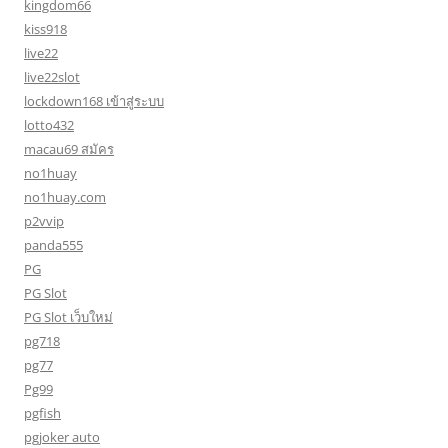
kingdom66
kiss918
live22
live22slot
lockdown168 เข้าสู่ระบบ
lotto432
macau69 สมัคร
no1huay
no1huay.com
p2vvip
panda555
PG
PG Slot
PG Slot เว็บใหม่
pg718
pg77
Pg99
pgfish
pgjoker auto