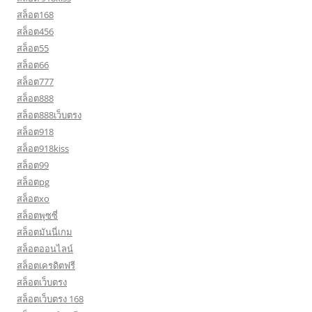
สล็อต168
สล็อต456
สล็อต55
สล็อต66
สล็อต777
สล็อต888
สล็อต888เว็บตรง
สล็อต918
สล็อต918kiss
สล็อต99
สล็อตpg
สล็อตxo
สล็อตพุซซี่
สล็อตมันนี่เกม
สล็อตออนไลน์
สล็อตเครดิตฟรี
สล็อตเว็บตรง
สล็อตเว็บตรง 168