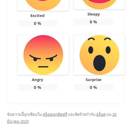
Sleepy
Excited
0
%
0
%
Angry
Surprise
0
%
0
%
ข้อความนี้ถูกเขียนใน
สล็อตเครดิตฟรี
และติดป้ายกำกับ
สล็อต
บน
26
มีนาคม 2025