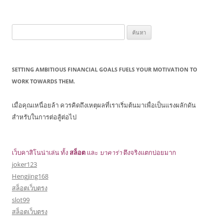
ค้นหา
สำหรับ:
SETTING AMBITIOUS FINANCIAL GOALS FUELS YOUR MOTIVATION TO
WORK TOWARDS THEM.
เมื่อคุณเหนื่อยล้า ควรคิดถึงเหตุผลที่เราเริ่มต้นมาเพื่อเป็นแรงผลักดัน
สำหรับในการต่อสู้ต่อไป
เว็บคาสิโนน่าเล่น ทั้ง
สล็อต
และ
บาคาร่า
ตึงจริงแตกบ่อยมาก
joker123
Hengjing168
สล็อตเว็บตรง
slot99
สล็อตเว็บตรง