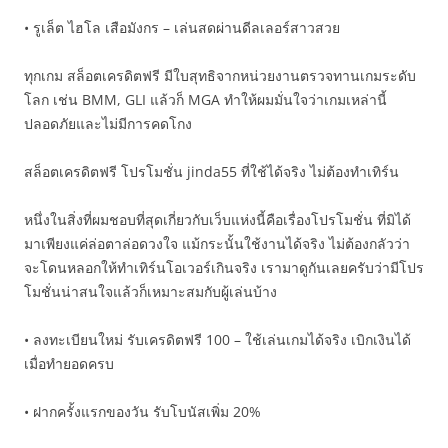
• รูเล็ต ไฮโล เสือมังกร – เล่นสดผ่านดีลเลอร์สาวสวย
ทุกเกม สล็อตเครดิตฟรี มีใบสุทธิจากหน่วยงานตรวจทานเกมระดับ
โลก เช่น BMM, GLI แล้วก็ MGA ทำให้ผมมั่นใจว่าเกมเหล่านี้
ปลอดภัยและไม่มีการคดโกง
สล็อตเครดิตฟรี โปรโมชั่น jinda55 ที่ใช้ได้จริง ไม่ต้องทำเทิร์น
หนึ่งในสิ่งที่ผมชอบที่สุดเกี่ยวกับเว็บแห่งนี้คือเรื่องโปรโมชั่น ที่มิได้
มาเพียงแค่ล่อตาล่อดวงใจ แม้กระนั้นใช้งานได้จริง ไม่ต้องกลัวว่า
จะโดนหลอกให้ทำเทิร์นโอเวอร์เกินจริง เรามาดูกันเลยครับว่ามีโปร
โมชั่นน่าสนใจแล้วก็เหมาะสมกับผู้เล่นบ้าง
• ลงทะเบียนใหม่ รับเครดิตฟรี 100 – ใช้เล่นเกมได้จริง เบิกเงินได้
เมื่อทำยอดครบ
• ฝากครั้งแรกของวัน รับโบนัสเพิ่ม 20%