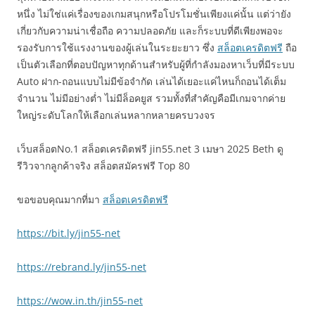
หนึ่ง ไม่ใช่แค่เรื่องของเกมสนุกหรือโปรโมชั่นเพียงแค่นั้น แต่ว่ายัง
เกี่ยวกับความน่าเชื่อถือ ความปลอดภัย และก็ระบบที่ดีเพียงพอจะ
รองรับการใช้แรงงานของผู้เล่นในระยะยาว ซึ่ง
สล็อตเครดิตฟรี
ถือ
เป็นตัวเลือกที่ตอบปัญหาทุกด้านสำหรับผู้ที่กำลังมองหาเว็บที่มีระบบ
Auto ฝาก-ถอนแบบไม่มีข้อจำกัด เล่นได้เยอะแค่ไหนก็ถอนได้เต็ม
จำนวน ไม่มีอย่างต่ำ ไม่มีล็อคยูส รวมทั้งที่สำคัญคือมีเกมจากค่าย
ใหญ่ระดับโลกให้เลือกเล่นหลากหลายครบวงจร
เว็บสล็อตNo.1 สล็อตเครดิตฟรี jin55.net 3 เมษา 2025 Beth ดู
รีวิวจากลูกค้าจริง สล็อตสมัครฟรี Top 80
ขอขอบคุณมากที่มา
สล็อตเครดิตฟรี
https://bit.ly/jin55-net
https://rebrand.ly/jin55-net
https://wow.in.th/jin55-net