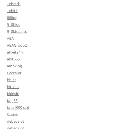
1xbetth
1xbit1
888pg
918Kiss
918kissauto
ABA
ABAGroup2
allbet24hr
alot666
ambking
Baccarat
bh99
bitcoin
bkkwin
bng55
brazil999 slot
Casino
debet slot
debet slot