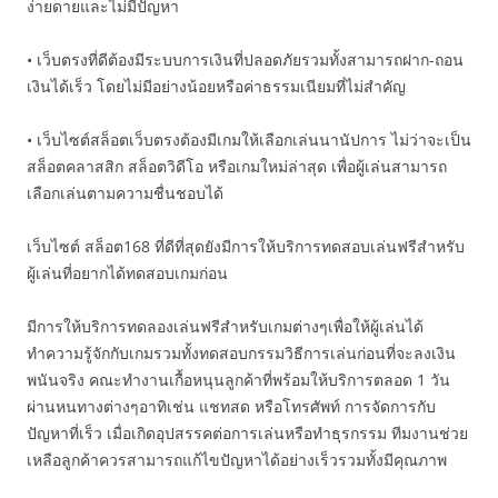
ง่ายดายและไม่มีปัญหา
• เว็บตรงที่ดีต้องมีระบบการเงินที่ปลอดภัยรวมทั้งสามารถฝาก-ถอน
เงินได้เร็ว โดยไม่มีอย่างน้อยหรือค่าธรรมเนียมที่ไม่สำคัญ
• เว็บไซต์สล็อตเว็บตรงต้องมีเกมให้เลือกเล่นนานัปการ ไม่ว่าจะเป็น
สล็อตคลาสสิก สล็อตวิดีโอ หรือเกมใหม่ล่าสุด เพื่อผู้เล่นสามารถ
เลือกเล่นตามความชื่นชอบได้
เว็บไซต์ สล็อต168 ที่ดีที่สุดยังมีการให้บริการทดสอบเล่นฟรีสำหรับ
ผู้เล่นที่อยากได้ทดสอบเกมก่อน
มีการให้บริการทดลองเล่นฟรีสำหรับเกมต่างๆเพื่อให้ผู้เล่นได้
ทำความรู้จักกับเกมรวมทั้งทดสอบกรรมวิธีการเล่นก่อนที่จะลงเงิน
พนันจริง คณะทำงานเกื้อหนุนลูกค้าที่พร้อมให้บริการตลอด 1 วัน
ผ่านหนทางต่างๆอาทิเช่น แชทสด หรือโทรศัพท์ การจัดการกับ
ปัญหาที่เร็ว เมื่อเกิดอุปสรรคต่อการเล่นหรือทำธุรกรรม ทีมงานช่วย
เหลือลูกค้าควรสามารถแก้ไขปัญหาได้อย่างเร็วรวมทั้งมีคุณภาพ