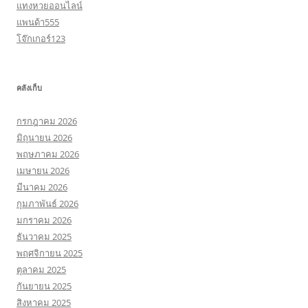
แทงหวยออนไลน์
แพนด้า555
โจ๊กเกอร์123
คลังเก็บ
กรกฎาคม 2026
มิถุนายน 2026
พฤษภาคม 2026
เมษายน 2026
มีนาคม 2026
กุมภาพันธ์ 2026
มกราคม 2026
ธันวาคม 2025
พฤศจิกายน 2025
ตุลาคม 2025
กันยายน 2025
สิงหาคม 2025