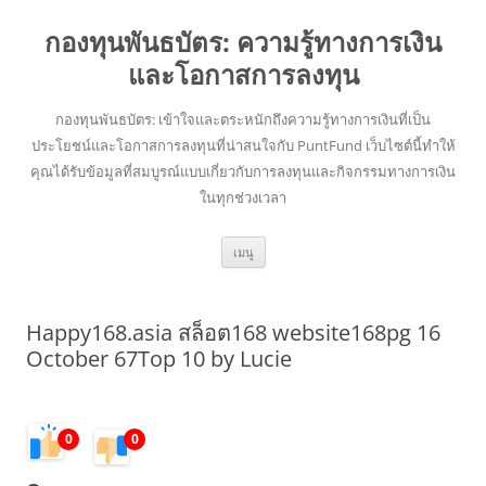
กองทุนพันธบัตร: ความรู้ทางการเงิน
และโอกาสการลงทุน
กองทุนพันธบัตร: เข้าใจและตระหนักถึงความรู้ทางการเงินที่เป็น
ประโยชน์และโอกาสการลงทุนที่น่าสนใจกับ PuntFund เว็บไซต์นี้ทำให้
คุณได้รับข้อมูลที่สมบูรณ์แบบเกี่ยวกับการลงทุนและกิจกรรมทางการเงิน
ในทุกช่วงเวลา
ข้าม
เมนู
ไป
ยัง
เนื้อหา
Happy168.asia สล็อต168 website168pg 16
October 67Top 10 by Lucie
0
0