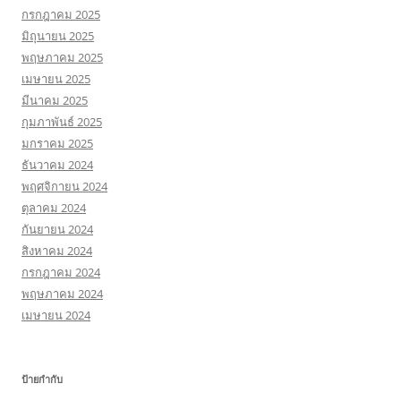
กรกฎาคม 2025
มิถุนายน 2025
พฤษภาคม 2025
เมษายน 2025
มีนาคม 2025
กุมภาพันธ์ 2025
มกราคม 2025
ธันวาคม 2024
พฤศจิกายน 2024
ตุลาคม 2024
กันยายน 2024
สิงหาคม 2024
กรกฎาคม 2024
พฤษภาคม 2024
เมษายน 2024
ป้ายกำกับ