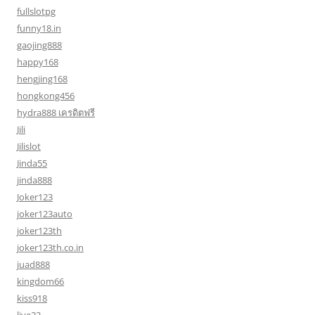
fullslotpg
funny18.in
gaojing888
happy168
hengjing168
hongkong456
hydra888 เครดิตฟรี
Jili
Jilislot
Jinda55
jinda888
Joker123
joker123auto
joker123th
joker123th.co.in
juad888
kingdom66
kiss918