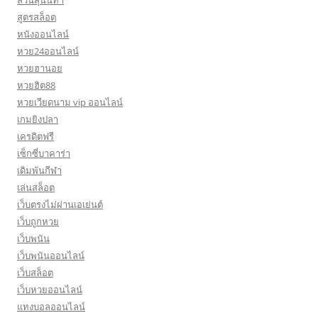
สวนสุนันทา
สูตรสล็อต
หนังออนไลน์
หวย24ออนไลน์
หวยฮานอย
หวยฮิต88
หวยเวียดนาม vip ออนไลน์
เกมยิงปลา
เครดิตฟรี
เซ็กซี่บาคาร่า
เดิมพันกีฬา
เล่นสล็อต
เว็บตรงไม่ผ่านเอเย่นต์
เว็บถูกหวย
เว็บพนัน
เว็บพนันออนไลน์
เว็บสล็อต
เว็บหวยออนไลน์
แทงบอลออนไลน์