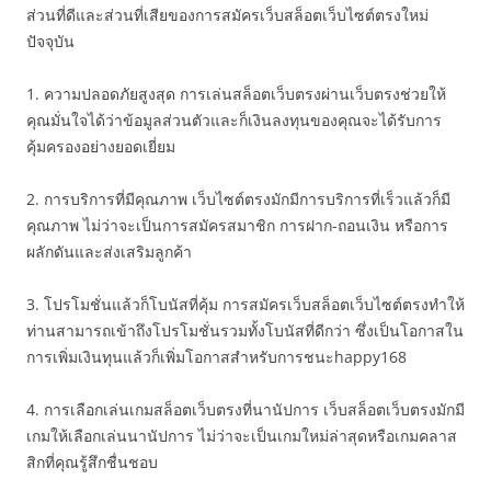
ส่วนที่ดีและส่วนที่เสียของการสมัครเว็บสล็อตเว็บไซต์ตรงใหม่
ปัจจุบัน
1. ความปลอดภัยสูงสุด การเล่นสล็อตเว็บตรงผ่านเว็บตรงช่วยให้
คุณมั่นใจได้ว่าข้อมูลส่วนตัวและก็เงินลงทุนของคุณจะได้รับการ
คุ้มครองอย่างยอดเยี่ยม
2. การบริการที่มีคุณภาพ เว็บไซต์ตรงมักมีการบริการที่เร็วแล้วก็มี
คุณภาพ ไม่ว่าจะเป็นการสมัครสมาชิก การฝาก-ถอนเงิน หรือการ
ผลักดันและส่งเสริมลูกค้า
3. โปรโมชั่นแล้วก็โบนัสที่คุ้ม การสมัครเว็บสล็อตเว็บไซต์ตรงทำให้
ท่านสามารถเข้าถึงโปรโมชั่นรวมทั้งโบนัสที่ดีกว่า ซึ่งเป็นโอกาสใน
การเพิ่มเงินทุนแล้วก็เพิ่มโอกาสสำหรับการชนะhappy168
4. การเลือกเล่นเกมสล็อตเว็บตรงที่นานัปการ เว็บสล็อตเว็บตรงมักมี
เกมให้เลือกเล่นนานัปการ ไม่ว่าจะเป็นเกมใหม่ล่าสุดหรือเกมคลาส
สิกที่คุณรู้สึกชื่นชอบ