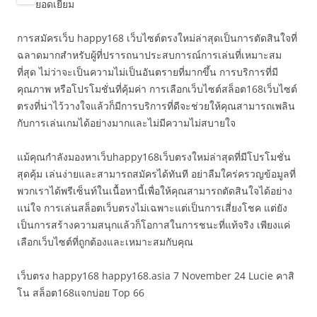
ยอดเยี่ยม
การสมัครเว็บ happy168 เว็บไซต์ตรงใหม่ล่าสุดเป็นการตัดสินใจที่
ฉลาดมากสำหรับผู้ที่ปรารถนาประสบการณ์การเล่นที่เหมาะสม
ที่สุด ไม่ว่าจะเป็นความไม่เป็นอันตรายที่มากขึ้น การบริการที่มี
คุณภาพ หรือโปรโมชั่นที่คุ้มค่า การเลือกเว็บไซต์สล็อต168เว็บไซต์
ตรงที่น่าไว้วางใจแล้วก็มีการบริการที่ดีจะช่วยให้คุณสามารถเพลิน
กับการเล่นเกมได้อย่างมากและไม่มีความไม่สบายใจ
แม้คุณกำลังมองหาเว็บhappy168เว็บตรงใหม่ล่าสุดที่มีโปรโมชั่น
สุดคุ้ม เล่นง่ายและสามารถสมัครได้ทันที อย่าลืมใคร่ครวญข้อมูลที่
พวกเราได้พรีเซ็นท์ในเนื้อหานี้เพื่อให้คุณสามารถตัดสินใจได้อย่าง
แน่ใจ การเล่นสล็อตเว็บตรงไม่เฉพาะแต่เป็นการเสี่ยงโชค แต่ยัง
เป็นการสร้างความสนุกแล้วก็โอกาสในการชนะที่แท้จริง เพียงแค่
เลือกเว็บไซต์ที่ถูกต้องและเหมาะสมกับคุณ
เว็บตรง happy168 happy168.asia 7 November 24 Lucie คาสิ
โน สล็อต168แจกบ่อย Top 66