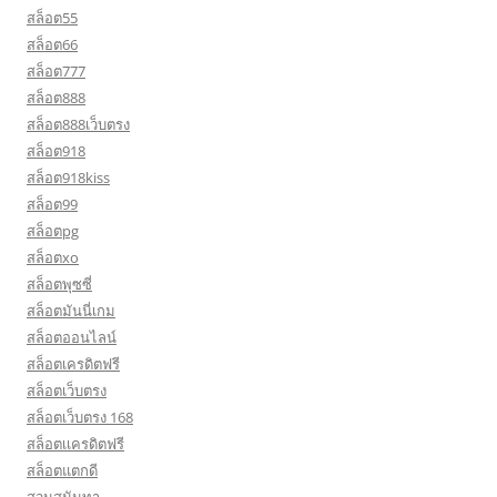
สล็อต55
สล็อต66
สล็อต777
สล็อต888
สล็อต888เว็บตรง
สล็อต918
สล็อต918kiss
สล็อต99
สล็อตpg
สล็อตxo
สล็อตพุซซี่
สล็อตมันนี่เกม
สล็อตออนไลน์
สล็อตเครดิตฟรี
สล็อตเว็บตรง
สล็อตเว็บตรง 168
สล็อตเเครดิตฟรี
สล็อตแตกดี