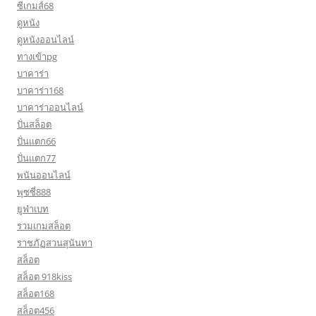
ซีเกมส์68
ดูหนัง
ดูหนังออนไลน์
ทางเข้าpg
บาคาร่า
บาคาร่า168
บาคาร่าออนไลน์
ปั่นสล็อต
ปั่นแตก66
ปั่นแตก77
พนันออนไลน์
พุซซี่888
ยูฟ่าเบท
รวมเกมสล็อต
ราชภัฏสวนสุนันทา
สล็อต
สล็อต 918kiss
สล็อต168
สล็อต456