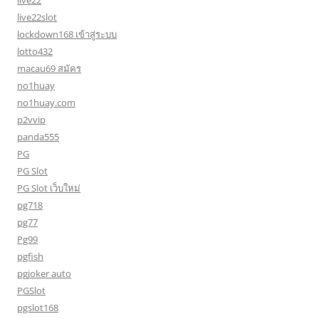
live22
live22slot
lockdown168 เข้าสู่ระบบ
lotto432
macau69 สมัคร
no1huay
no1huay.com
p2vvip
panda555
PG
PG Slot
PG Slot เว็บใหม่
pg718
pg77
Pg99
pgfish
pgjoker auto
PGSlot
pgslot168