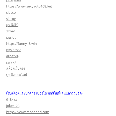
pussy888
https://www.sexyauto168.bet
slotxo
slotpg
ดูหนังโป๊
1xbet
pgslot
https://funny18.win
pgslot888
allbet24
pg slot
สล็อตเว็บตรง
ดูหนังออนไลน์
เว็บสล็อตและบาคาร่าของโครตดีเว็บนี้เล่นแล้วรวยจัดๆ
918kiss
joker123
https://www.madoohd.com