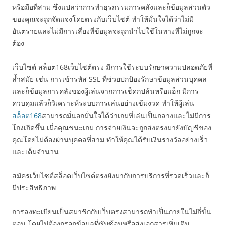
หรือมือที่สาม ซึ่งแปลว่าการทำธุรกรรมการคลังและก็ข้อมูลส่วนตัว
ของคุณจะถูกจัดแจงโดยตรงกับเว็บไซต์ ทำให้มั่นใจได้ว่าไม่มี
อันตรายและไม่มีการเสี่ยงที่ข้อมูลจะถูกนำไปใช้ในทางที่ไม่ถูกจะ
ต้อง
เว็บไซต์ สล็อต168เว็บไซต์ตรง มีการใช้ระบบรักษาความปลอดภัยที่
ล้ำสมัย เช่น การเข้ารหัส SSL ที่ช่วยปกป้องรักษาข้อมูลส่วนบุคคล
และก็ข้อมูลการคลังของผู้เล่นจากการเช็ดกปล้นหรือแฮ็ก มีการ
ควบคุมแล้วก็วิเคราะห์ระบบการเล่นอย่างเข้มงวด ทำให้ผู้เล่น
สล็อต168
สามารถมั่นอกมั่นใจได้ว่าเกมที่เล่นเป็นกลางและไม่มีการ
โกงเกิดขึ้น เมื่อคุณชนะเกม การจ่ายเงินจะถูกส่งตรงมายังบัญชีของ
คุณโดยไม่ต้องผ่านบุคคลที่สาม ทำให้คุณได้รับเงินรางวัลอย่างเร็ว
และเต็มจำนวน
สมัครเว็บไซต์สล็อตเว็บไซต์ตรงยังมากับการบริการที่รวดเร็วและก็
มีประสิทธิภาพ
การลงทะเบียนเป็นสมาชิกกับเว็บตรงสามารถทำเป็นภายในไม่กี่ขั้น
ตอน โดยไม่ต้องกรอกข้อมูลที่ซับซ้อนหรือส่งเอกสารเพิ่มเติม