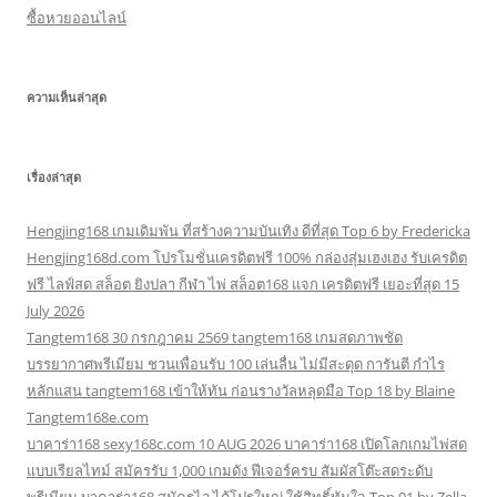
ซื้อหวยออนไลน์
ความเห็นล่าสุด
เรื่องล่าสุด
Hengjing168 เกมเดิมพัน ที่สร้างความบันเทิง ดีที่สุด Top 6 by Fredericka
Hengjing168d.com โปรโมชั่นเครดิตฟรี 100% กล่องสุ่มเฮงเฮง รับเครดิต
ฟรี ไลฟ์สด สล็อต ยิงปลา กีฬา ไพ่ สล็อต168 แจก เครดิตฟรี เยอะที่สุด 15
July 2026
Tangtem168 30 กรกฎาคม 2569 tangtem168 เกมสดภาพชัด
บรรยากาศพรีเมียม ชวนเพื่อนรับ 100 เล่นลื่น ไม่มีสะดุด การันตี กำไร
หลักแสน tangtem168 เข้าให้ทัน ก่อนรางวัลหลุดมือ Top 18 by Blaine
Tangtem168e.com
บาคาร่า168 sexy168c.com 10 AUG 2026 บาคาร่า168 เปิดโลกเกมไพ่สด
แบบเรียลไทม์ สมัครรับ 1,000 เกมดัง ฟีเจอร์ครบ สัมผัสโต๊ะสดระดับ