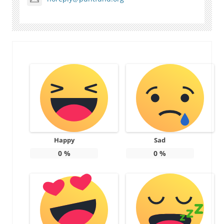
Happy
Sad
0
%
0
%