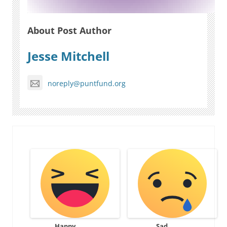
About Post Author
Jesse Mitchell
noreply@puntfund.org
Happy
Sad