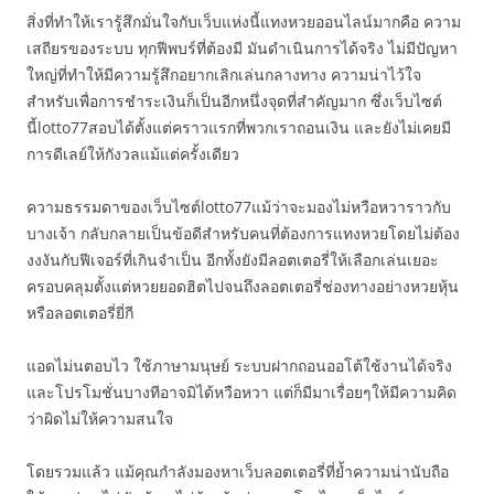
สิ่งที่ทำให้เรารู้สึกมั่นใจกับเว็บแห่งนี้แทงหวยออนไลน์มากคือ ความ
เสถียรของระบบ ทุกฟีพบร์ที่ต้องมี มันดำเนินการได้จริง ไม่มีปัญหา
ใหญ่ที่ทำให้มีความรู้สึกอยากเลิกเล่นกลางทาง ความน่าไว้ใจ
สำหรับเพื่อการชำระเงินก็เป็นอีกหนึ่งจุดที่สำคัญมาก ซึ่งเว็บไซต์
นี้lotto77สอบได้ตั้งแต่คราวแรกที่พวกเราถอนเงิน และยังไม่เคยมี
การดีเลย์ให้กังวลแม้แต่ครั้งเดียว
ความธรรมดาของเว็บไซต์lotto77แม้ว่าจะมองไม่หวือหวาราวกับ
บางเจ้า กลับกลายเป็นข้อดีสำหรับคนที่ต้องการแทงหวยโดยไม่ต้อง
งงงันกับฟีเจอร์ที่เกินจำเป็น อีกทั้งยังมีลอตเตอรี่ให้เลือกเล่นเยอะ
ครอบคลุมตั้งแต่หวยยอดฮิตไปจนถึงลอตเตอรี่ช่องทางอย่างหวยหุ้น
หรือลอตเตอรี่ยี่กี
แอดไม่นตอบไว ใช้ภาษามนุษย์ ระบบฝากถอนออโต้ใช้งานได้จริง
และโปรโมชั่นบางทีอาจมิได้หวือหวา แต่ก็มีมาเรื่อยๆให้มีความคิด
ว่าผิดไม่ให้ความสนใจ
โดยรวมแล้ว แม้คุณกำลังมองหาเว็บลอตเตอรี่ที่ย้ำความน่านับถือ