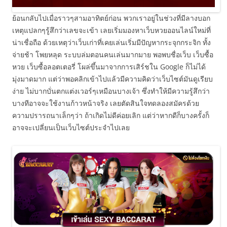
ย้อนกลับไปเมื่อราวๆสามอาทิตย์ก่อน พวกเราอยู่ในช่วงที่มีลางบอก
เหตุแปลกๆรู้สึกว่าเลขจะเข้า เลยเริ่มมองหาเว็บหวยออนไลน์ใหม่ที่
น่าเชื่อถือ ด้วยเหตุว่าเว็บเก่าที่เคยเล่นเริ่มมีปัญหากระจุกกระจิก ทั้ง
จ่ายช้า โพยหลุด ระบบล่มตอนคนเล่นมากมาย พอพบชื่อเว็บ เว็บซื้อ
หวย เว็บซื้อลอตเตอรี่ โผล่ขึ้นมาจากการเสิร์ชใน Google ก็ไม่ได้
มุ่งมาดมาก แต่ว่าพอคลิกเข้าไปแล้วมีความคิดว่าเว็บไซต์มันดูเรียบ
ง่าย ไม่บากบั่นตกแต่งเวอร์ๆเหมือนบางเจ้า ซึ่งทำให้มีความรู้สึกว่า
บางทีอาจจะใช้งานก้าวหน้าจริง เลยตัดสินใจทดลองสมัครด้วย
ความปรารถนาเล็กๆว่า ถ้าเกิดไม่ดีค่อยเลิก แต่ว่าหากดีก็บางครั้งก็
อาจจะเปลี่ยนเป็นเว็บไซต์ประจำไปเลย