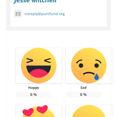
noreply@puntfund.org
Happy
Sad
0
%
0
%