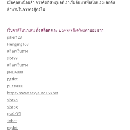
เมื่อคุณเหนื่อยล้า ควรคิดถึงเหตุผลที่เราเริ่มต้นมาเพื่อเป็นแรงผลักดัน
สำหรับในการต่อสู้ต่อไป
เว็บคาสิโนน่าเล่น ทั้ง
สล็อต
และ
บาคาร่า
ตึงจริงแตกบ่อยมาก
joker123
Hengjing168
สล็อตเว็บตรง
slot99
สล็อตเว็บตรง
JINDA888
pgslot
pussy888
https://www.sexyauto168.bet
slotxo
slotpg
ดูหนังโป๊
1xbet
pgslot