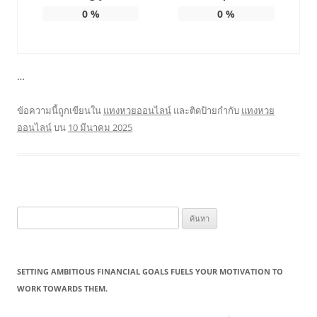
0
%
0
%
…
ข้อความนี้ถูกเขียนใน
แทงหวยออนไลน์
และติดป้ายกำกับ
แทงหวย
ออนไลน์
บน
10 มีนาคม 2025
ค้นหา
สำหรับ:
SETTING AMBITIOUS FINANCIAL GOALS FUELS YOUR MOTIVATION TO
WORK TOWARDS THEM.