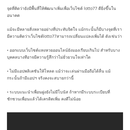
จุดที่คิดว่ายังมีพื้นที่ให้พัฒนาเพิ่มเพื่อเว็บไซต์ lotto77 ดียิ่งขึ้นใน
อนาคต
แม้จะมีหลายสิ่งหลายอย่างที่ประทับจิตใจ แม้กระนั้นก็มีบางจุดที่เรา
มีความคิดว่าเว็บไซต์lotto77สามารถเปลี่ยนแปลงเพิ่มได้ ดังเช่นว่า
• ออกแบบเว็บไซต์แทงหวยออนไลน์ยังมองเรียบเกินไป สำหรับบาง
บุคคลบางทีอาจมีความรู้สึกว่าไม่ยั่วยวนใจเท่าใด
• ไม่มีแอปพลิเคชันให้โหลด แม้ว่าจะเล่นผ่านมือถือได้ลื่น แม้
กระนั้นถ้ามีแอปฯ จริงคงจะสบายกว่านี้
• ระบบแนะนำเพื่อนฝูงยังไม่มีโบนัส ถ้าหากมีระบบระเบียบที่
ชักชวนเพื่อนแล้วได้เครดิตเพิ่ม คงดีไม่น้อย