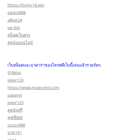
https://funny18.win
pgslot888
allbet24
pg slot
สล็อตเว็บตรง
ดูหนังออนไลน์
เว็บสล็อตและบาคาร่าของโครตดีเว็บนี้เล่นแล้วรวยจัดๆ
918kiss
joker123
https://www.madoohd.com
sagame
joker123
ดูหนังฟรี
พุซซี่888
pussy888
บาคาร่า