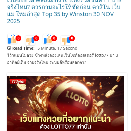
จริงไหม? ควรถามอะไรให้ชัดก่อน คาสิโน เว็บ
แม่ ใหม่ล่าสุด Top 35 by Winston 30 NOV
2025
0
0
0
0
Read Time:
5 Minute, 17 Second
รีวิวแบบไม่อวย ข้างหลังลองเล่นเว็บไซต์ลอตเตอรี่ lotto77 มา 3
อาทิตย์เต็ม จ่ายจริงไหม ระบบดีหรือหลอกตา?