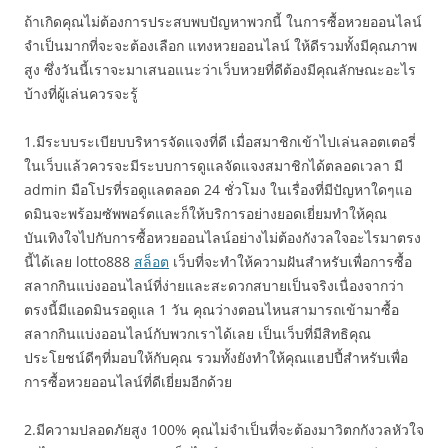
ถ้าเกิดคุณไม่ต้องการประสบพบปัญหาพวกนี้ ในการซื้อหวยออนไลน์
จำเป็นมากที่จะจะต้องเลือก แทงหวยออนไลน์ ให้ดีรวมทั้งมีคุณภาพ
สูง ซึ่งวันนี้เราจะมาเสนอแนะว่าเว็บหวยที่ดีต้องมีคุณลักษณะอะไร
บ้างที่ผู้เล่นควรจะรู้
1.มีระบบระเบียบบริหารจัดแจงที่ดี เมื่อสมาชิกเข้าไปเล่นลอตเตอรี่
ในเว็บแล้วควรจะมีระบบการดูแลจัดแจงสมาชิกได้ตลอดเวลา มี
admin มือโปรที่รอดูแลตลอด 24 ชั่วโมง ในเรื่องที่มีปัญหาใดๆแอ
ดมินจะพร้อมซัพพอร์ตและก็ให้บริการอย่างยอดเยี่ยมทำให้คุณ
บันเทิงใจไปกับการซื้อหวยออนไลน์อย่างไม่ต้องกังวลใจอะไรมาตรง
นี้ได้เลย lotto888
สล็อต
เว็บที่จะทำให้ความฝันสำหรับเพื่อการซื้อ
สลากกินแบ่งออนไลน์ที่ง่ายและสะดวกสบายเป็นจริงเนื่องจากว่า
ตรงนี้มีแอดมินรอดูแล 1 วัน คุณว่างตอนไหนสามารถเข้ามาซื้อ
สลากกินแบ่งออนไลน์กับพวกเราได้เลย เป็นเว็บที่มีสิทธิคุณ
ประโยชน์ดีๆที่มอบให้กับคุณ รวมทั้งยังทำให้คุณแฮปปี้สำหรับเพื่อ
การซื้อหวยออนไลน์ที่ดีเยี่ยมอีกด้วย
2.มีความปลอดภัยสูง 100% คุณไม่จำเป็นที่จะต้องมาวิตกกังวลหัวใจ