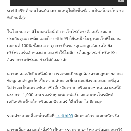
sretthi99 คือคนไหนกัน เพราะเหตุใดถึงขึ้นชื่อว่าเป็นสล็อตเว็บตรง
ที่เยี่ยมที่สุด
ในโลกของคาสิโนออนไลน์ คำว่าเว็บไซต์ตรงคือเครื่องหมาย
ประกันคุณภาพจ้ะ และก็ sretthi99 ก็ยืนหนึ่งในฐานะเว็บที่ไม่ผ่าน
เอเย่นต์ 100% ซึ่งแปลว่าทุกการปั่นของคุณจะถูกส่งตรงไปยัง
เซิร์ฟเวอร์หลักของค่ายเกม ทำให้ไม่มีการล็อคยูสเซอร์ หรือปรับ
อัตราการแพ้ชนะอย่างไม่ต้องสงสัย
ความปลอดภัยยืนหนึ่งด้วยการจดทะเบียนถูกต้องตามกฎหมายสากล
ข้อมูลลูกค้าถูกเก็บเป็นความลับยอดเยี่ยม แถมยังรวมเกมมากที่สุด
ไม่ว่าจะเป็นแถวแฟนตาซี เสี่ยงอันตราย หรือแนวชวนมอง ตรงนี้มี
ครบกว่า 1,000 เกม รองรับทุกแพลตฟอร์ม จะเล่นบนโทรศัพท์
เคลื่อนที่ แท็บเล็ต หรือคอมพิวเตอร์ ก็ลื่นไหล ไม่มีสะดุด
รวมค่ายเกมสล็อตชั้นหนึ่งที่
sretthi99
คัดมาแล้วว่าแตกหนักจริง
ความเด็ดของ คนมั่งคั่ง99 เป็นการรวบรวมพาร์ทเนอร์สุดยอดมาไว้