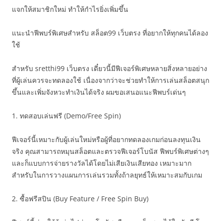
แจกให้สมาชิกใหม่ ทำให้กำไรยิ่งเพิ่มขึ้น
แนะนำฟีพบร์พิเศษสำหรับ สล็อต99 เว็บตรง ที่อยากให้ทุกคนได้ลอง
ใช้
สำหรับ sretthi99 เว็บตรง เดี๋ยวนี้มีฟีเจอร์พิเศษหลายสิ่งหลายอย่าง
ที่ผู้เล่นควรจะทดลองใช้ เนื่องจากว่าจะช่วยทำให้การเล่นสล็อตสนุก
ขึ้นและเพิ่มจังหวะทำเงินได้จริง ผมขอเสนอแนะฟีพบร์เด่นๆ
1. ทดสอบเล่นฟรี (Demo/Free Spin)
ฟีเจอร์นี้เหมาะกับผู้เล่นใหม่หรือผู้ที่อยากทดลองเกมก่อนลงทุนเงิน
จริง คุณสามารถหมุนสล็อตและตรวจฟีเจอร์โบนัส ฟีพบร์พิเศษต่างๆ
และก็แบบการจ่ายรางวัลได้โดยไม่เสียเงินเสียทอง เหมาะมาก
สำหรับในการวางแผนการเล่นรวมทั้งถ้าลยุทธ์ให้เหมาะสมกับเกม
2. ซื้อฟรีสปิน (Buy Feature / Free Spin Buy)