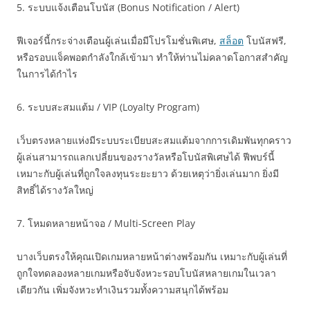
5. ระบบแจ้งเตือนโบนัส (Bonus Notification / Alert)
ฟีเจอร์นี้กระจ่างเตือนผู้เล่นเมื่อมีโปรโมชั่นพิเศษ,
สล็อต
โบนัสฟรี,
หรือรอบแจ็คพอตกำลังใกล้เข้ามา ทำให้ท่านไม่คลาดโอกาสสำคัญ
ในการได้กำไร
6. ระบบสะสมแต้ม / VIP (Loyalty Program)
เว็บตรงหลายแห่งมีระบบระเบียบสะสมแต้มจากการเดิมพันทุกคราว
ผู้เล่นสามารถแลกเปลี่ยนของรางวัลหรือโบนัสพิเศษได้ ฟีพบร์นี้
เหมาะกับผู้เล่นที่ถูกใจลงทุนระยะยาว ด้วยเหตุว่ายิ่งเล่นมาก ยิ่งมี
สิทธิ์ได้รางวัลใหญ่
7. โหมดหลายหน้าจอ / Multi-Screen Play
บางเว็บตรงให้คุณเปิดเกมหลายหน้าต่างพร้อมกัน เหมาะกับผู้เล่นที่
ถูกใจทดลองหลายเกมหรือจับจังหวะรอบโบนัสหลายเกมในเวลา
เดียวกัน เพิ่มจังหวะทำเงินรวมทั้งความสนุกได้พร้อม