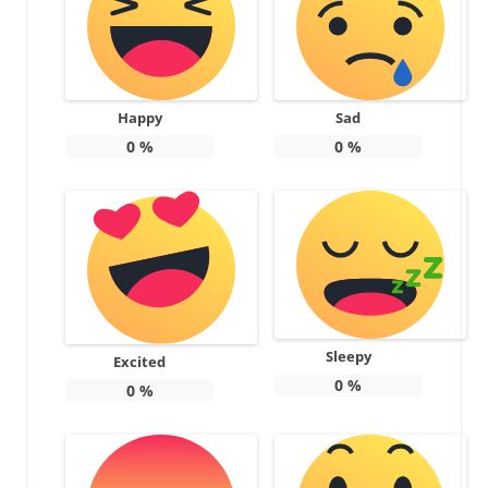
Happy
Sad
0
%
0
%
Sleepy
Excited
0
%
0
%