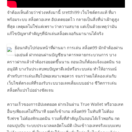
จำต้องเห็นด้วยว่าช่วงหลังมานี้ sretthi99 เว็บไซต์ตรงแท้ ที่มา
พร้อมระบบ สล็อตวอเลท อัปเดตยอดไว กลายเป็นสิ่งที่น่าเฝ้าดูสูง
ที่สุด เหตุผลไม่ใช่แค่เพราะว่าความสบาย แต่เป็นด้วยเหตุว่ามัน
แก้ไขปัญหาสำคัญๆที่นักเล่นสล็อตเจอกันมานานได้จริง
ย้อนกลับไปก่อนหน้าที่ผ่านมา การเล่น สล็อต99 มักจำต้องผ่าน
เอเย่นต์ ฝากถอนผ่านบัญชีธนาคารหลายกระบวนการ บาง
คราวฝากแล้วจำต้องรอยอดขึ้นนาน ถอนเงินก็ต้องแจ้งแอดมิน รอ
อนุมัติ บางวันประสบพบปัญหาดีเลย์หรือระบบล่ม ทำให้อารมณ์
สำหรับการเล่นเสียไปพอเหมาะพอควร จนกว่าผมได้ลองเล่นกับ
เว็บไซต์ตรงแท้ที่รองรับระบบวอเลทเต็มแบบอย่าง ชีวิตการเล่น
สล็อตก็แปรไปอย่างชัดเจน
ความเร็วของการอัปเดตยอด ฝากเงินผ่าน True Wallet หรือวอเลท
อื่นๆเพียงแค่ไม่กี่วินาที ยอดก็เข้าเกม สล็อต99 ในทันที ไม่ต้อง
รีเฟรช ไม่ต้องทักแอดมิน รวมทั้งที่สำคัญเป็นถอนได้เร็วพอกัน กด
ถอนปุบปับ ระบบประมวลผลอัตโนมัติ เงินเข้าวอเลทจริงแบบแทบ