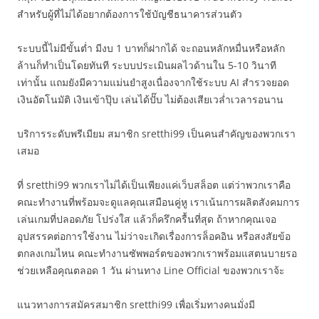
สำหรับผู้ที่ไม่ได้อยากต้องการใช้บัญชีธนาคารส่วนตัว
ระบบนี้ไม่มีขั้นต่ำ มีงบ 1 บาทก็ฝากได้ จะถอนหลักหมื่นหรือหลัก
ล้านก็ทำเป็นโดยทันที ระบบประเมินผลไวด้านใน 5-10 วินาที
เท่านั้น แถมยังมีความแม่นยำสูงเนื่องจากใช้ระบบ AI สำรวจยอด
เงินอัตโนมัติ เงินเข้าปุ๊บ เล่นได้ปั๊บ ไม่ต้องเสียเวล่ำเวลารอนาน
บริการระดับพรีเมียม สมาชิก sretthi99 เป็นคนสำคัญของพวกเรา
เสมอ
ที่ sretthi99 พวกเราไม่ได้เป็นเพียงแค่เว็บสล็อต แต่ว่าพวกเราคือ
คณะทำงานที่พร้อมจะดูแลคุณเสมือนคู่หู เราเน้นการผลิตสังคมการ
เล่นเกมที่ปลอดภัย โปร่งใส แล้วก็ครึกครื้นที่สุด ถ้าหากคุณเจอ
อุปสรรคต่อการใช้งาน ไม่ว่าจะเกิดเรื่องการล็อคอิน หรือสงสัยข้อ
ตกลงเกมไหน คณะทำงานซัพพอร์ตของพวกเราพร้อมแสตนบายรอ
ช่วยเหลือคุณตลอด 1 วัน ผ่านทาง Line Official ของพวกเราจ้ะ
แนวทางการสมัครสมาชิก sretthi99 เพื่อเริ่มทางคนมั่งมี