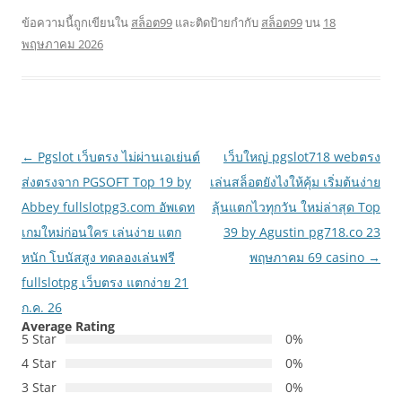
ข้อความนี้ถูกเขียนใน
สล็อต99
และติดป้ายกำกับ
สล็อต99
บน
18
พฤษภาคม 2026
เมนู
←
Pgslot เว็บตรง ไม่ผ่านเอเย่นต์
เว็บใหญ่ pgslot718 webตรง
นำทาง
ส่งตรงจาก PGSOFT Top 19 by
เล่นสล็อตยังไงให้คุ้ม เริ่มต้นง่าย
เรื่อง
Abbey fullslotpg3.com อัพเดท
ลุ้นแตกไวทุกวัน ใหม่ล่าสุด Top
เกมใหม่ก่อนใคร เล่นง่าย แตก
39 by Agustin pg718.co 23
หนัก โบนัสสูง ทดลองเล่นฟรี
พฤษภาคม 69 casino
→
fullslotpg เว็บตรง แตกง่าย 21
ก.ค. 26
Average Rating
5 Star
0%
4 Star
0%
3 Star
0%