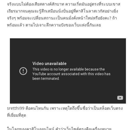
จริงแบบไม่ต้องเสียสตางค์สักบาท ความเริ่ดมันอยู่ตรงที่ระบบเขาส
เถียรมากจนคุณจะรู้สึกเสมือนนั่งปั่นอยู่ที่คาสิโนลาสเวกัสอย่างยิ่ง
จริงๆ พร้อมจะเปลี่ยนสถานะเป็นคนมั่งคั่งหน้าใหม่หรือยังคะ? ถ้า
พร้อมแล้ว ตามไปเจาะลึกความปังของเว็บแห่งนี้กันเลย
sretthi99 คือคนไหนกัน เพราะเหตุใดถึงขึ้นชื่อว่าเป็นสล็อตเว็บตรง
ที่เยี่ยมที่สุด
ในโลกของคาสิโนออนไลน์ คำว่าเว็บไซต์ตรงคือเครื่องหมาย