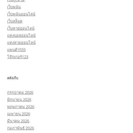
เว็บพนัน
เว็บพนันออนไลน์
เว็บสล็อต
เว็บหวยออนไลน์
แทงบอลออนไลน์
แทงหวยออนไลน์
แพนด้า555
โจ๊กเกอร์123
คลังเก็บ
กรกฎาคม 2026
มิถุนายน 2026
พฤษภาคม 2026
เมษายน 2026
มีนาคม 2026
กุมภาพันธ์ 2026