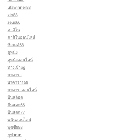
ufawinner88
xin88
zeus66
คาสิโน
คาสิโนออนไลน์
ซีเกมส์68
ดูหนัง
ดูหนังออนไลน์
ทางเข้าpg
บาคาร่า
บาคาร่า168
บาคาร่าออนไลน์
ปั่นสล็อต
ปั่นแตก66
ปั่นแตก77
พนันออนไลน์
พุซซี่888
ยูฟ่าเบท