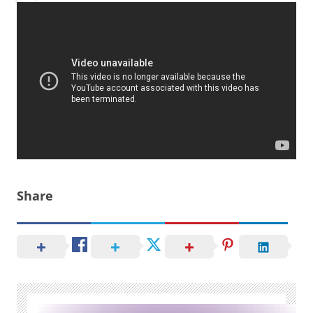
Share