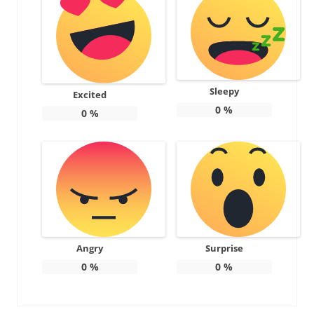
Sleepy
Excited
0
%
0
%
Angry
Surprise
0
%
0
%