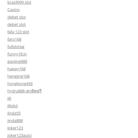
brazil999 slot
Casino
debet slot
debet slot
fafa 123 slot
faro168
fullslotpg
funny18.in
gaojing888
happy168
hengjing168
hongkong456
hydra888 เครดิตฟรี
Jili
Jilislot
Jinda55
jinda888
Joker123
joker123auto