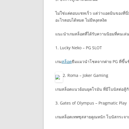
ไม่ใช่แค่ตอบแชทเร็ว แต่ว่าแอดมินของที่นี่
อะไรตอบได้หมด ไม่มีหงุดหงิด
แนะนำเกมสล็อตที่ได้รับความนิยมที่คนเล่นส
1. Lucky Neko – PG SLOT
เกม
สล็อต
ธีมแมวนำโชคจากค่าย PG ที่ขึ้นชื่อ
2. Roma – Joker Gaming
เกมสล็อตแนวย้อนยุคโรมัน ที่มีโบนัสต่อสู้กั
3. Gates of Olympus – Pragmatic Play
เกมสล็อตเทพซุสสายคูณหนัก โบนัสกระจาย