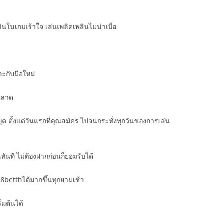
นเกมเร้าใจ เล่นเพลิดเพลินไม่น่าเบื่อ
ะกับมือใหม่
รพลาด
ุด ตั้งแต่วันแรกที่คุณสมัคร ไปจนกระทั่งทุกวันของการเล่น
ันที ไม่ต้องฝากก่อนก็ยอมรับได้
88betthได้มากขึ้นทุกยามเช้า
่มต้นได้