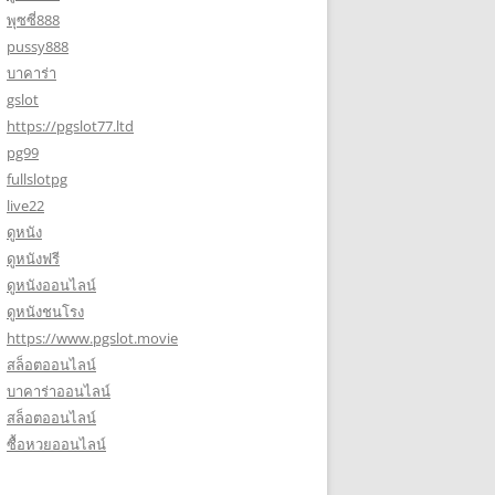
พุซซี่888
pussy888
บาคาร่า
gslot
https://pgslot77.ltd
pg99
fullslotpg
live22
ดูหนัง
ดูหนังฟรี
ดูหนังออนไลน์
ดูหนังชนโรง
https://www.pgslot.movie
สล็อตออนไลน์
บาคาร่าออนไลน์
สล็อตออนไลน์
ซื้อหวยออนไลน์