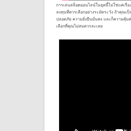
การเล่นสล็อตออนไลน์ในยุคนี้ไม่ใช่แค่เรื่
ลงทุนที่ควรเลือกอย่างระมัดระวัง ถ้าคุณเป
ปลอดภัย ความยั่งยืนมั่นคง และก็ความคุ้มค
เลือกที่คุณไม่สมควรละเลย