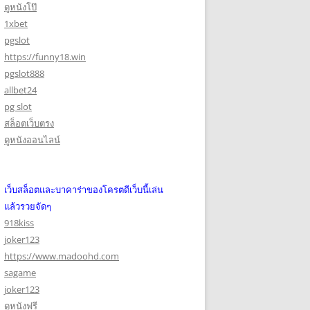
ดูหนังโป๊
1xbet
pgslot
https://funny18.win
pgslot888
allbet24
pg slot
สล็อตเว็บตรง
ดูหนังออนไลน์
เว็บสล็อตและบาคาร่าของโครตดีเว็บนี้เล่น
แล้วรวยจัดๆ
918kiss
joker123
https://www.madoohd.com
sagame
joker123
ดูหนังฟรี