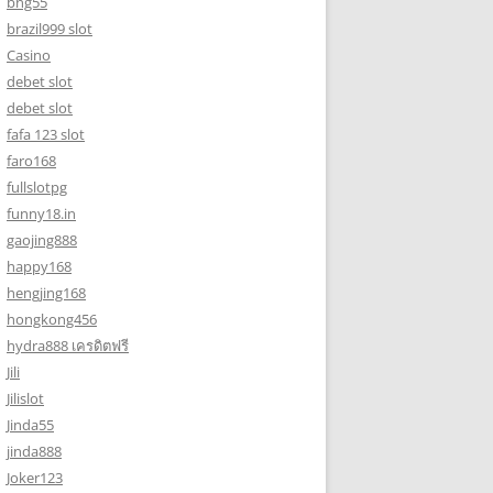
bng55
brazil999 slot
Casino
debet slot
debet slot
fafa 123 slot
faro168
fullslotpg
funny18.in
gaojing888
happy168
hengjing168
hongkong456
hydra888 เครดิตฟรี
Jili
Jilislot
Jinda55
jinda888
Joker123