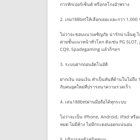
การหักเปอร์เซ็นต์ หรือกลโกงอำพราง
2. เกม188betให้เลือกเยอะแยะกว่า 1,000
ไม่ว่าจะชอบแนวเผชิญภัย น่ารักน่าเอ็นดู ไ
ค่ายชั้นแนวหน้าทั่วโลก ดังเช่น PG SLOT
CQ9, Spadegaming แล้วก็ฯลฯ
3. ระบบฝากถอนอัตโนมัติ
ฝากเงิน ถอนเงิน ทำเป็นทันทีด้านในไม่ถึง 
กับคนยุคใหม่ที่ปรารถนาความรวดเร็ว
4. เล่น188betผ่านมือถือได้ทุกระบบ
ไม่ว่าจะเป็น iPhone, Android, iPad หรือแ
หมด ไม่มีค้าง ไม่มีกระดอนออกแน่นอน
5. บริการลูกค้าสนิทสนม