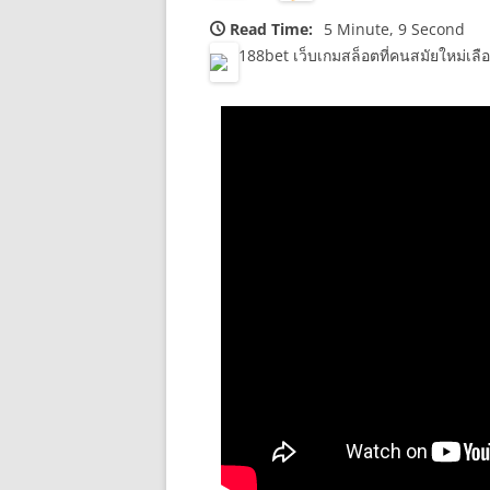
Read Time:
5 Minute, 9 Second
188bet เว็บเกมสล็อตที่คนสมัยใหม่เลือก