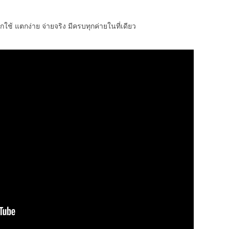
ใช้ แตกง่าย จ่ายจริง มีครบทุกค่ายในที่เดียว