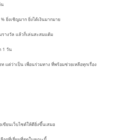
คืน
% ยิ่งเชิญมาก ยิ่งได้เงินมากมาย
่มรางวัล แล้วก็เล่นสะสมแต้ม
 1 วัน
่ว่าเป็น เพื่อนร่วมทาง ที่พร้อมช่วยเหลือทุกเรื่อง
ขียนเว็บไซต์ให้ดียิ่งขึ้นเสมอ
ือกที่เยี่ยมที่สุดในขณะนี้