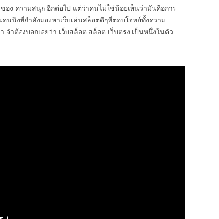
องของ ความสนุก อีกต่อไป แต่ว่าคนไม่ใช่น้อยเห็นว่ามันคือการ
็นคนนึงที่กำลังมองหาเว็บเล่นสล็อตดีๆที่ตอบโจทย์ทั้งความ
่า จำต้องบอกเลยว่า เว็บสล็อต สล็อต เว็บตรง เป็นหนึ่งในตัว