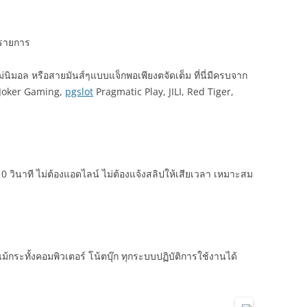
 รายการ
ม่นิมอล หรือสายมันส์ๆแบบแจ็กพอเพียงตจัดเต็ม ที่นี่มีครบจาก
, Joker Gaming,
pgslot
Pragmatic Play, JILI, Red Tiger,
10 วินาที ไม่ต้องแอดไลน์ ไม่ต้องแจ้งสลิปให้เสียเวลา เหมาะสม
ม้กระทั้งคอมพิวเตอร์ โน้ตบุ๊ก ทุกระบบปฏิบัติการใช้งานได้