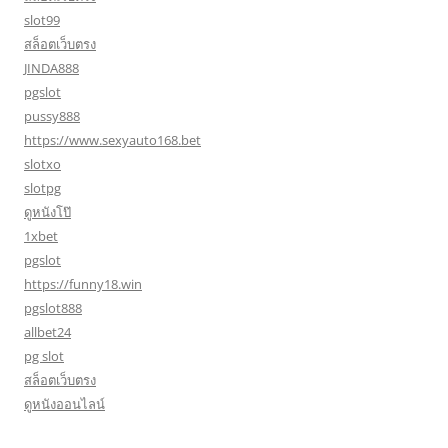
slot99
สล็อตเว็บตรง
JINDA888
pgslot
pussy888
https://www.sexyauto168.bet
slotxo
slotpg
ดูหนังโป๊
1xbet
pgslot
https://funny18.win
pgslot888
allbet24
pg slot
สล็อตเว็บตรง
ดูหนังออนไลน์