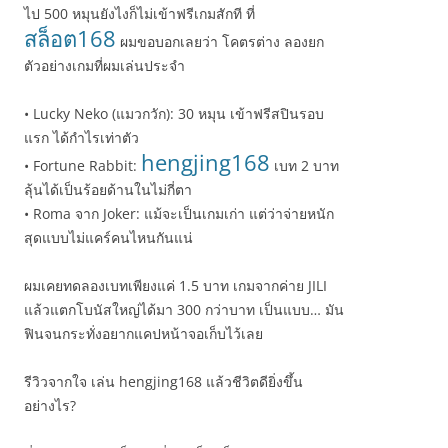
ไป 500 หมุนยังไงก็ไม่เข้าฟรีเกมสักที ที่
สล็อต168
ผมขอบอกเลยว่า โคตรต่าง ลองยก
ตัวอย่างเกมที่ผมเล่นประจำ
• Lucky Neko (แมวกวัก): 30 หมุน เข้าฟรีสปินรอบ
แรก ได้กำไรเท่าตัว
hengjing168
• Fortune Rabbit:
เบท 2 บาท
ลุ้นได้เป็นร้อยด้านในไม่กี่ตา
• Roma จาก Joker: แม้จะเป็นเกมเก่า แต่ว่าจ่ายหนัก
สุดแบบไม่แคร์คนไหนกันแน่
ผมเคยทดลองเบทเพียงแค่ 1.5 บาท เกมจากค่าย JILI
แล้วแตกโบนัสใหญ่ได้มา 300 กว่าบาท เป็นแบบ… มัน
ฟินจนกระทั่งอยากแคปหน้าจอเก็บไว้เลย
รีวิวจากใจ เล่น hengjing168 แล้วชีวิตดียิ่งขึ้น
อย่างไร?