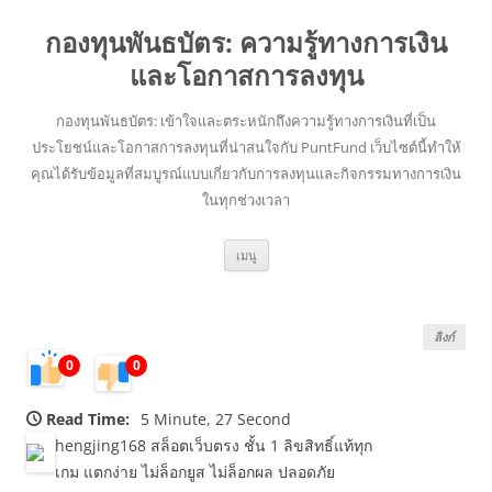
กองทุนพันธบัตร: ความรู้ทางการเงิน
และโอกาสการลงทุน
กองทุนพันธบัตร: เข้าใจและตระหนักถึงความรู้ทางการเงินที่เป็น
ประโยชน์และโอกาสการลงทุนที่น่าสนใจกับ PuntFund เว็บไซต์นี้ทำให้
คุณได้รับข้อมูลที่สมบูรณ์แบบเกี่ยวกับการลงทุนและกิจกรรมทางการเงิน
ในทุกช่วงเวลา
ข้าม
เมนู
ไป
ยัง
เนื้อหา
ลิงก์
0
0
Read Time:
5 Minute, 27 Second
hengjing168 สล็อตเว็บตรง ชั้น 1 ลิขสิทธิ์แท้ทุก
เกม แตกง่าย ไม่ล็อกยูส ไม่ล็อกผล ปลอดภัย