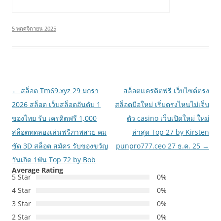
5 พฤศจิกายน 2025
เมนู
←
สล็อต Tm69.xyz 29 มกรา
สล็อตเเครดิตฟรี เว็บไซต์ตรง
นำทาง
2026 สล็อต เว็บสล็อตอันดับ 1
สล็อตมือใหม่ เริ่มตรงไหนไม่เจ็บ
เรื่อง
ของไทย รับ เครดิตฟรี 1,000
ตัว casino เว็บเปิดใหม่ ใหม่
สล็อตทดลองเล่นฟรีภาพสวย คม
ล่าสุด Top 27 by Kirsten
ชัด 3D สล็อต สมัคร รับของขวัญ
punpro777.ceo 27 ธ.ค. 25
→
วันเกิด 1พัน Top 72 by Bob
Average Rating
5 Star
0%
4 Star
0%
3 Star
0%
2 Star
0%