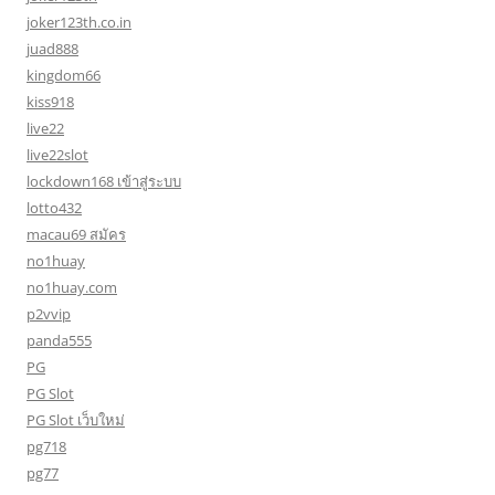
joker123th.co.in
juad888
kingdom66
kiss918
live22
live22slot
lockdown168 เข้าสู่ระบบ
lotto432
macau69 สมัคร
no1huay
no1huay.com
p2vvip
panda555
PG
PG Slot
PG Slot เว็บใหม่
pg718
pg77