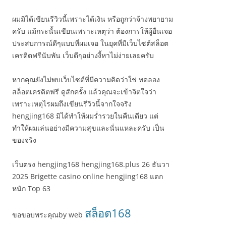
ผมมิได้เขียนรีวิวนี้เพราะได้เงิน หรือถูกว่าจ้างพยายาม
ครับ แม้กระนั้นเขียนเพราะเหตุว่า ต้องการให้ผู้อื่นเจอ
ประสบการณ์ดีๆแบบที่ผมเจอ ในยุคที่มีเว็บไซต์สล็อต
เครดิตฟรีนับพัน เว็บดีๆอย่างงี้หาไม่ง่ายเลยครับ
หากคุณยังไม่พบเว็บไซต์ที่มีความคิดว่าใช่ ทดลอง
สล็อตเครดิตฟรี ดูสักครั้ง แล้วคุณจะเข้าจิตใจว่า
เพราะเหตุไรผมถึงเขียนรีวิวนี้จากใจจริง
hengjing168 มิได้ทำให้ผมร่ำรวยในคืนเดียว แต่
ทำให้ผมเล่นอย่างมีความสุขและนั่นแหละครับ เป็น
ของจริง
เว็บตรง hengjing168 hengjing168.plus 26 ธันวา
2025 Brigette casino online hengjing168 แตก
หนัก Top 63
สล็อต168
ขอขอบพระคุณby web