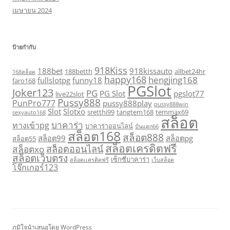
เมษายน 2024
ป้ายกำกับ
918Kiss
188bet
918kissauto
188betth
allbet24hr
168สล็อต
happy168
hengjing168
fullslotpg
funny18
faro168
PGSlot
Joker123
PG
PG Slot
pgslot77
live22slot
Pussy888
PunPro777
pussy888play
pussy888win
Slot
Slotxo
sretthi99
tangtem168
temmax69
sexyauto168
สล็อต
บาคาร่า
ทางเข้าpg
บาคาร่าออนไลน์
ปั่นแตก66
สล็อต168
สล็อต888
สล็อต99
สล็อตpg
สล็อต55
สล็อตเครดิตฟรี
สล็อตออนไลน์
สล็อตxo
สล็อตเว็บตรง
เซ็กซี่บาคาร่า
สล็อตเเครดิตฟรี
เว็บสล็อต
โจ๊กเกอร์123
ภูมิใจนำเสนอโดย WordPress