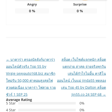
Angry
Surprise
0
%
0
%
เมนู
←
บาคาร่า ครองบัลลังก์บาคาร่า
สล็อต เว็บไซต์แจกหนัก สล็อต
นำทาง
ออนไลน์ตัวจริง Top 55 by
แตกง่าย ล่าสุด จ่ายจริงทุกวัน
เรื่อง
Virgie sexyauto168.biz สมาชิก
เล่นได้กำไรไม่อั้น คาสิโน
ใหม่รับ 50,000 ค่าคอมสูงสุดไพ่
ออนไลน์ เว็บแม่ jinda55 ทดลอง
สวยต่อเนื่อง บาคาร่า ไพ่สวย รวย
เล่น Top 45 by Dalton สล็อต
ชัวร์ 1 SEP 25
Jin55.co 24 SEP 68
→
Average Rating
5 Star
0%
4 Star
0%