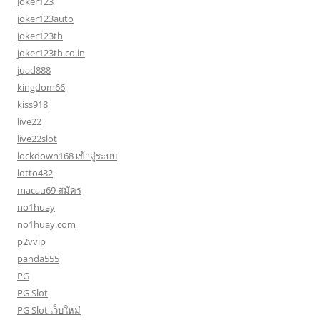
Joker123
joker123auto
joker123th
joker123th.co.in
juad888
kingdom66
kiss918
live22
live22slot
lockdown168 เข้าสู่ระบบ
lotto432
macau69 สมัคร
no1huay
no1huay.com
p2vvip
panda555
PG
PG Slot
PG Slot เว็บใหม่