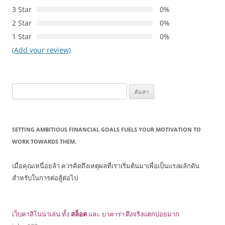
3 Star
0%
2 Star
0%
1 Star
0%
(Add your review)
ค้นหา
สำหรับ:
SETTING AMBITIOUS FINANCIAL GOALS FUELS YOUR MOTIVATION TO
WORK TOWARDS THEM.
เมื่อคุณเหนื่อยล้า ควรคิดถึงเหตุผลที่เราเริ่มต้นมาเพื่อเป็นแรงผลักดัน
สำหรับในการต่อสู้ต่อไป
เว็บคาสิโนน่าเล่น ทั้ง
สล็อต
และ
บาคาร่า
ตึงจริงแตกบ่อยมาก