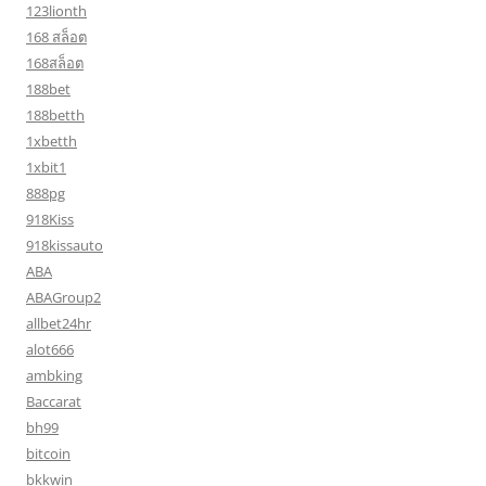
123lionth
168 สล็อต
168สล็อต
188bet
188betth
1xbetth
1xbit1
888pg
918Kiss
918kissauto
ABA
ABAGroup2
allbet24hr
alot666
ambking
Baccarat
bh99
bitcoin
bkkwin