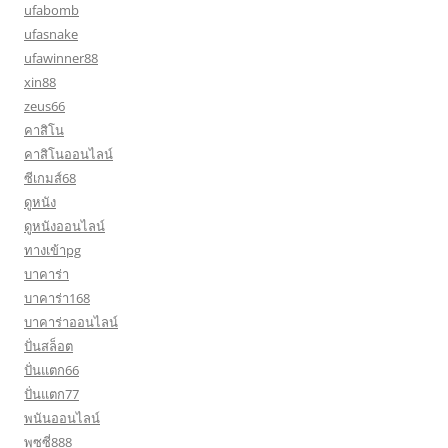
ufabomb
ufasnake
ufawinner88
xin88
zeus66
คาสิโน
คาสิโนออนไลน์
ซีเกมส์68
ดูหนัง
ดูหนังออนไลน์
ทางเข้าpg
บาคาร่า
บาคาร่า168
บาคาร่าออนไลน์
ปั่นสล็อต
ปั่นแตก66
ปั่นแตก77
พนันออนไลน์
พุซซี่888