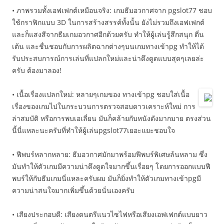
• ภาพรวมทั้งเอฟเฟกต์เหมือนจริง: เกมธีมอวกาศจาก pgslot77 ชอบ
ใช้กราฟิกแบบ 3D ในการสร้างสรรค์ทั้งนั้น ยังไม่รวมถึงเอฟเฟกต์
และก็แสงสีจากธีมเกมอวกาศอีกด้วยครับ ทำให้ผู้เล่นรู้สึกสนุก ตี่น
เต้น และชื่นชอบกับการผลิตฉากต่างๆบนเกมทางเข้าpg ทำให้ได้
รับประสบการณ์การเล่นที่แปลกใหม่และน่าดึงดูดแบบสุดๆเลยล่ะ
ครับ ต้องมาลอง!
• เนื้อเรื่องแปลกใหม่: หลายๆเกมของ ทางเข้าpg ชอบใส่เนื้อ
เรื่องของเกมไปในกระบวนการตรวจสอบดาวเคราะห์ใหม่ การ
ล่าสมบัติ หรือการพบเอเลี่ยน มันก็คล้ายกับหนังดังมากมาย ตรงส่วน
นี้นี่แหละนะครับที่ทำให้ผู้เล่นpgslot77เยอะแยะชอบใจ
• ฟีพบร์หลากหลาย: ธีมอวกาศมักมาพร้อมฟีพบร์พิเศษล้นหลาม ซึ่ง
มันทำให้ตัวเกมมีความน่าดึงดูดใจมากขึ้นเรื่อยๆ โดยการออกแบบฟี
พบร์ให้กับธีมเกมนี่แหละครับผม มันก็ยิ่งทำให้ตัวเกมทางเข้าpgมี
ความน่าสนใจมากเพิ่มขึ้นด้วยนั่นเองครับ
• เสียงประกอบดี: เสียงดนตรีแนวไซไฟหรือเสียงเอฟเฟกต์แบบยาว