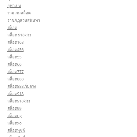
ยูฟ่าเบท
รวมเกมสล็อต
ราชภัฏสวนสุนันทา
สล็อต
สล็อต 918kiss
สล็อต168
สล็อต456
สล็อต55
สล็อต66
สล็อต777
สล็อต888
สล็อต888เว็บตรง
สล็อต918
สล็อต918kiss
สล็อต99
สล็อตpg
สล็อตxo
สล็อตพุซซี่