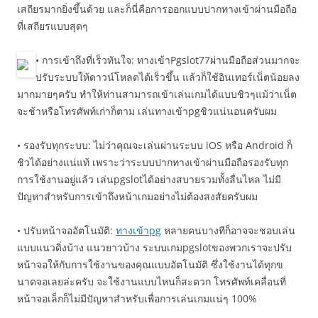
เสถียรมากยิ่งขึ้นด้วย และก็นี่คือการออกแบบปากทางเข้าผ่านมือถือ
ที่เสถียรแบบสุดๆ
• การเข้าถึงที่เร็วทันใจ: ทางเข้าPgslot77ผ่านมือถือส่วนมากจะ
ปรับระบบให้ดาวน์โหลดได้เร็วขึ้น แล้วก็ใช้อินเทอร์เน็ตน้อยลง
มากมายๆครับ ทำให้ท่านสามารถเข้าเล่นเกมได้แบบชิวๆแม้ว่าเน็ต
จะช้าหรือโทรศัพท์เก่าก็ตาม เล่นทางเข้าpgชิวแน่นอนครับผม
• รองรับทุกระบบ: ไม่ว่าคุณจะเล่นผ่านระบบ iOS หรือ Android ก็
ชิวได้อย่างแน่แท้ เพราะว่าระบบปากทางเข้าผ่านมือถือรองรับทุก
การใช้งานอยู่แล้ว เล่นpgslotได้อย่างสบายรวมทั้งลื่นไหล ไม่มี
ปัญหาสำหรับการเข้าถึงหน้าเกมอย่างไม่ต้องสงสัยครับผม
• ปรับหน้าจออัตโนมัติ:
ทางเข้าpg
หลายคนบางทีก็อาจจะชอบเล่น
แบบแนวดิ่งบ้าง แนวยาวบ้าง ระบบเกมpgslotของพวกเราจะปรับ
หน้าจอให้กับการใช้งานของคุณแบบอัตโนมัติ ซึ่งใช้งานได้ทุกข
นาดจอเลยล่ะครับ จะใช้งานแบบไหนก็สะดวก โทรศัพท์เคลื่อนที่
หน้าจอเล็กก็ไม่มีปัญหาสำหรับเพื่อการเล่นเกมแน่ๆ 100%