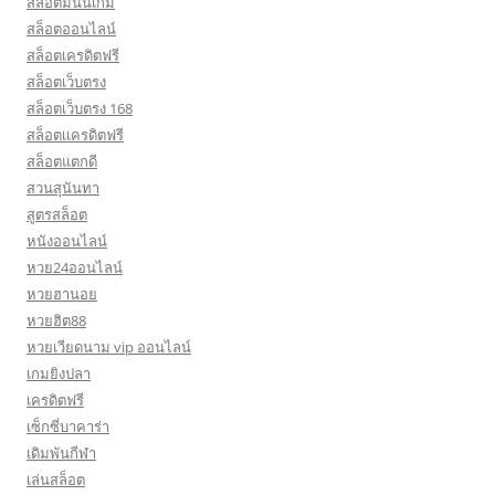
สล็อตมันนี่เกม
สล็อตออนไลน์
สล็อตเครดิตฟรี
สล็อตเว็บตรง
สล็อตเว็บตรง 168
สล็อตเเครดิตฟรี
สล็อตแตกดี
สวนสุนันทา
สูตรสล็อต
หนังออนไลน์
หวย24ออนไลน์
หวยฮานอย
หวยฮิต88
หวยเวียดนาม vip ออนไลน์
เกมยิงปลา
เครดิตฟรี
เซ็กซี่บาคาร่า
เดิมพันกีฬา
เล่นสล็อต