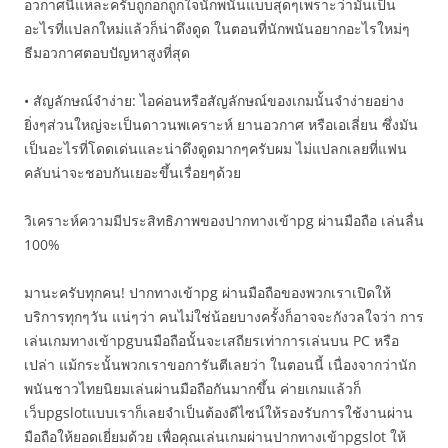
อวกาศนี่แหละครับถูกอกถูกใจนักพนันแบบสุดๆเพราะว่ามันเป็น
อะไรที่แปลกใหม่แล้วก็น่าดึงดูด ในตอนที่นักพนันอยากอะไรใหม่ๆ
ธีมอวกาศตอบปัญหาสูงที่สุด
• สัญลักษณ์จำง่าย: ไอค่อนหรือสัญลักษณ์ของเกมนั้นจำง่ายอย่าง
ยิ่งๆส่วนใหญ่จะเป็นดาวนพเคราะห์ ยานอวกาศ หรือเอเลี่ยน ซึ่งมัน
เป็นอะไรที่โดดเด่นและน่าดึงดูดมากๆครับผม ไม่แปลกเลยที่แฟน
คลับน่าจะชอบกันเยอะขึ้นเรื่อยๆด้วย
วิเคราะห์ความมีประสิทธิภาพของปากทางเข้าpg ผ่านมือถือ เล่นลื่น
100%
มานะครับทุกคน! ปากทางเข้าpg ผ่านมือถือของพวกเราเปิดให้
บริการทุกๆวัน แน่ๆว่า คนไม่ใช่น้อยบางครั้งก็อาจจะกังวลใจว่า การ
เล่นเกมทางเข้าpgบนมือถือนั้นจะเสถียรเท่าการเล่นบน PC หรือ
เปล่า แม้กระนั้นพวกเราขอการันตีเลยว่า ในตอนนี้ เนื่องจากว่านัก
พนันชาวไทยนิยมเล่นผ่านมือถือกันมากขึ้น ค่ายเกมแล้วก็
เว็บpgslotแบบเราก็เลยจำเป็นต้องดีไซน์ให้รองรับการใช้งานผ่าน
มือถือให้ยอดเยี่ยมด้วย เพื่อคุณเล่นเกมผ่านปากทางเข้าpgslot ให้