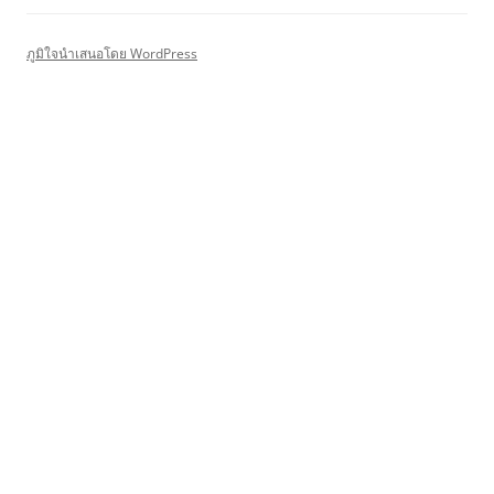
ภูมิใจนำเสนอโดย WordPress