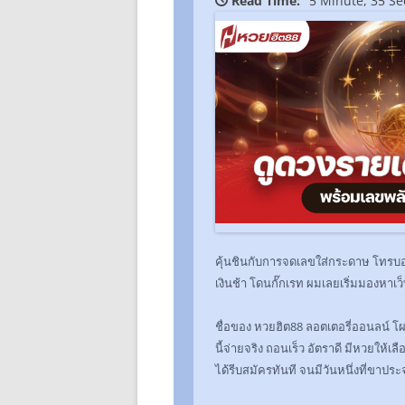
Read Time:
5 Minute, 35 S
คุ้นชินกับการจดเลขใส่กระดาษ โทรบอก
เงินช้า โดนกั๊กเรท ผมเลยเริ่มมองหาเว
ชื่อของ หวยฮิต88 ลอตเตอรี่ออนลน์ โผ
นี้จ่ายจริง ถอนเร็ว อัตราดี มีหวยให้
ได้รีบสมัครทันที จนมีวันหนึ่งที่ขาปร