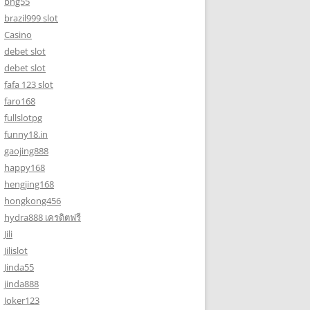
bng55
brazil999 slot
Casino
debet slot
debet slot
fafa 123 slot
faro168
fullslotpg
funny18.in
gaojing888
happy168
hengjing168
hongkong456
hydra888 เครดิตฟรี
Jili
Jilislot
Jinda55
jinda888
Joker123