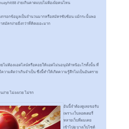
huayhit88 ง่ายเกินคาดแบบไม่ต้องง้อคนไหน
้องกรอกข้อมูลเป็นจำนวนมากหรือสมัครซับซ้อน แม้กระนั้นพอ
าสมัครง่ายยิ่งกว่าที่คิดเยอะมาก
โดยไม่ต้องแอดไลน์หรือคอยให้แอดไม่นอนุมัตำหนิอะไรทั้งนั้น ที่
ีความคิดว่าเกินจำเป็น ซึ่งนี้ทำให้เกิดความรู้สึกไม่เป็นอันตราย
านง่าย ไม่งงงวย ไม่รก
อันนี้จำต้องดูเลยขอรับ
เพราะเว็บลอตเตอรี่
หลายเว็บที่ผมเคย
เข้าไปดู บางเว็บไซต์