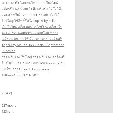
คาร่า168 เปิดโลกเกมไพ่สดแบบเรียลไทม์
สมัครรับ 1,000 เกมดัง ฟีเจอร์ครบ สัมผัสโต๊ะ
สดระดับพรีเมียม บาคาร่า168 สมัครไว ได้
โปรใหญ่ ใช้สิทธิ์ทันใจ Top 91 by Zella
เว็บเปิดใหม่ สล็อต888 เวปไซต์ตรง สล็อตเว็บ
ตรง 2026 ประสบการณ์เล่นยุคใหม่ ระบบ
เสถียร พร้อมเกมให้เลือกมากมาย เครดิตฟรี
Top 99 by Maude Jin888.asia 2 September
69 casino
สล็อตเว็บตรง เว็บใหญ่ สล็อตเว็บตรง เครดิตฟรี
โปรโมชั่นแรง เล่นง่าย ถอนได้จริง casino เว็บ
แม่ ใหม่ล่าสุด Top 35 by Johanna
188bets4.com 3 ส.ค. 2026
หมวดหมู่
037movie
123lionth