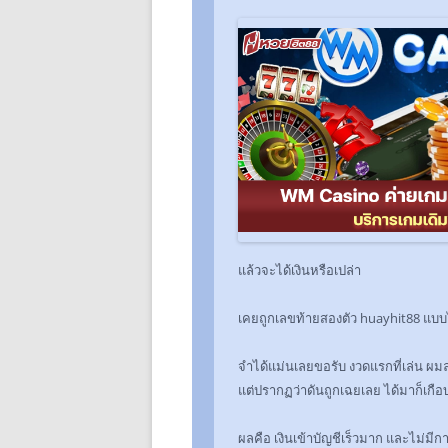
แล้วจะได้เงินหรือเปล่า
เคยถูกเลขท้ายสองตัว huayhit88 แบบไม
จำได้แม่นเลยขอรับ งวดแรกที่เล่น ผมล
แต่ปรากฏว่าดันถูกเฉยเลย ได้มาก็เกื
ผลคือ เงินเข้าบัญชีเร็วมาก และไม่มีก