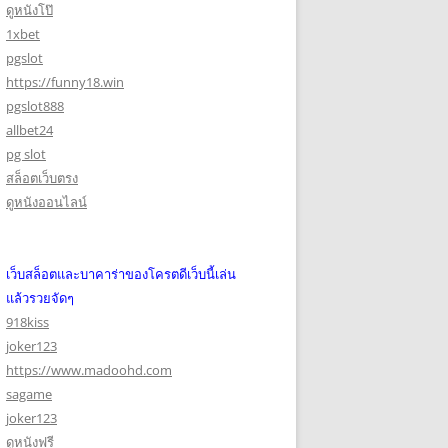
ดูหนังโป๊
1xbet
pgslot
https://funny18.win
pgslot888
allbet24
pg slot
สล็อตเว็บตรง
ดูหนังออนไลน์
เว็บสล็อตและบาคาร่าของโครตดีเว็บนี้เล่น
แล้วรวยจัดๆ
918kiss
joker123
https://www.madoohd.com
sagame
joker123
ดูหนังฟรี