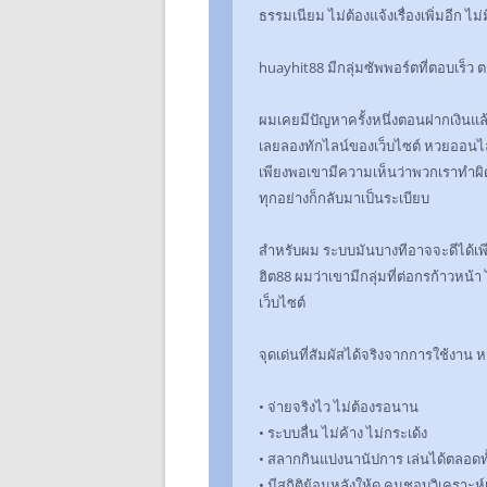
ธรรมเนียม ไม่ต้องแจ้งเรื่องเพิ่มอีก ไ
huayhit88 มีกลุ่มซัพพอร์ตที่ตอบเร็ว 
ผมเคยมีปัญหาครั้งหนึ่งตอนฝากเงินแล
เลยลองทักไลน์ของเว็บไซต์ หวยออนไลน์
เพียงพอเขามีความเห็นว่าพวกเราทำผิดจร
ทุกอย่างก็กลับมาเป็นระเบียบ
สำหรับผม ระบบมันบางทีอาจจะดีได้เพีย
ฮิต88 ผมว่าเขามีกลุ่มที่ต่อกรก้าวห
เว็บไซต์
จุดเด่นที่สัมผัสได้จริงจากการใช้งา
• จ่ายจริงไว ไม่ต้องรอนาน
• ระบบลื่น ไม่ค้าง ไม่กระเด้ง
• สลากกินแบ่งนานัปการ เล่นได้ตลอดทั
• มีสถิติย้อนหลังให้ดู คนชอบวิเคราะห