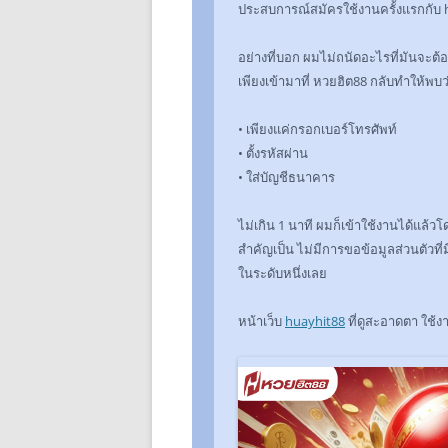
ประสบการณ์สมัครใช้งานครั้งแรกกับ 
อย่างที่บอก ผมไม่ถนัดอะไรที่มันจะต
เพียงเข้ามาที่ หวยฮิต88 กลับทำให้พบว่
• เพียงแค่กรอกเบอร์โทรศัพท์
• ตั้งรหัสผ่าน
• ใส่บัญชีธนาคาร
ไม่เกิน 1 นาที ผมก็เข้าใช้งานได้แล้ว
สำคัญเป็น ไม่มีการขอข้อมูลส่วนตัวที่ม
ในระดับหนึ่งเลย
หน้าเว็บ
huayhit88
ที่ดูสะอาดตา ใช้ง