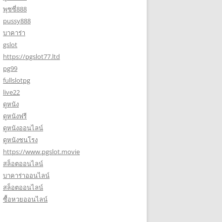
พุซซี่888
pussy888
บาคาร่า
gslot
https://pgslot77.ltd
pg99
fullslotpg
live22
ดูหนัง
ดูหนังฟรี
ดูหนังออนไลน์
ดูหนังชนโรง
https://www.pgslot.movie
สล็อตออนไลน์
บาคาร่าออนไลน์
สล็อตออนไลน์
ซื้อหวยออนไลน์