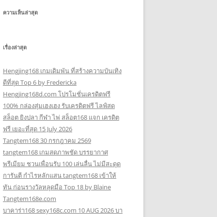
ความเห็นล่าสุด
เรื่องล่าสุด
Hengjing168 เกมเดิมพัน ที่สร้างความบันเทิง
ดีที่สุด Top 6 by Fredericka
Hengjing168d.com โปรโมชั่นเครดิตฟรี
100% กล่องสุ่มเฮงเฮง รับเครดิตฟรี ไลฟ์สด
สล็อต ยิงปลา กีฬา ไพ่ สล็อต168 แจก เครดิต
ฟรี เยอะที่สุด 15 July 2026
Tangtem168 30 กรกฎาคม 2569
tangtem168 เกมสดภาพชัด บรรยากาศ
พรีเมียม ชวนเพื่อนรับ 100 เล่นลื่น ไม่มีสะดุด
การันตี กำไรหลักแสน tangtem168 เข้าให้
ทัน ก่อนรางวัลหลุดมือ Top 18 by Blaine
Tangtem168e.com
บาคาร่า168 sexy168c.com 10 AUG 2026 บา