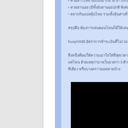
• หวยลาว (หลายแบบมากมาย ลาวปรับ
• หวยฮานอย (มีทั้งยังฮานอยปกติ พิเศ
• สลากกินแบ่งหุ้นไทย รวมทั้งหุ้นต่าง
สรุปคือ ต้องการเล่นตอนไหนก็มีให้เล่นต
huayhit88 อัตราการชำระเงินที่ไม่เวอร
สิ่งหนึ่งที่ผมให้ความเอาใจใส่ที่สุดเว
แค่ไหน ด้วยเหตุว่าบางเว็บอวดว่า 3 ต
ทีเดียว หรือบางคราวยอดหายบ้าง