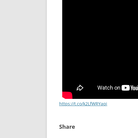
https://t.co/k2LfWRYaqi
Share