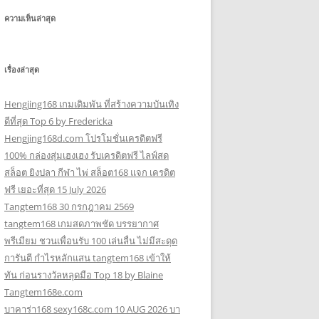
ความเห็นล่าสุด
เรื่องล่าสุด
Hengjing168 เกมเดิมพัน ที่สร้างความบันเทิง
ดีที่สุด Top 6 by Fredericka
Hengjing168d.com โปรโมชั่นเครดิตฟรี
100% กล่องสุ่มเฮงเฮง รับเครดิตฟรี ไลฟ์สด
สล็อต ยิงปลา กีฬา ไพ่ สล็อต168 แจก เครดิต
ฟรี เยอะที่สุด 15 July 2026
Tangtem168 30 กรกฎาคม 2569
tangtem168 เกมสดภาพชัด บรรยากาศ
พรีเมียม ชวนเพื่อนรับ 100 เล่นลื่น ไม่มีสะดุด
การันตี กำไรหลักแสน tangtem168 เข้าให้
ทัน ก่อนรางวัลหลุดมือ Top 18 by Blaine
Tangtem168e.com
บาคาร่า168 sexy168c.com 10 AUG 2026 บา