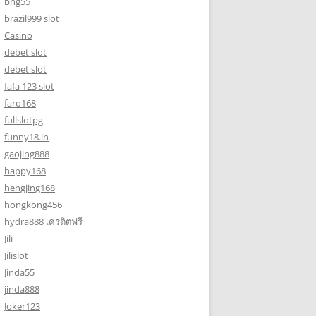
bng55
brazil999 slot
Casino
debet slot
debet slot
fafa 123 slot
faro168
fullslotpg
funny18.in
gaojing888
happy168
hengjing168
hongkong456
hydra888 เครดิตฟรี
Jili
Jilislot
Jinda55
jinda888
Joker123