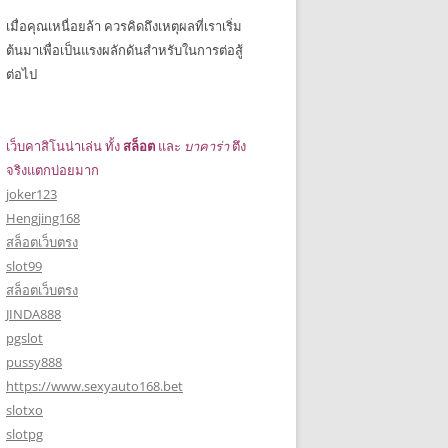
เมื่อคุณเหนื่อยล้า ควรคิดถึงเหตุผลที่เราเริ่ม
ต้นมาเพื่อเป็นแรงผลักดันสำหรับในการต่อสู้
ต่อไป
เว็บคาสิโนน่าเล่น ทั้ง
สล็อต
และ
บาคาร่า
ตึง
จริงแตกบ่อยมาก
joker123
Hengjing168
สล็อตเว็บตรง
slot99
สล็อตเว็บตรง
JINDA888
pgslot
pussy888
https://www.sexyauto168.bet
slotxo
slotpg