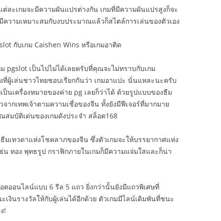
็อตแต่ละเกมจะมีความผันแปรต่างกัน เกมที่มีความผันแปรสูงก็จะ
กมที่มีความเหมาะสมกับงบประมาณแล้วก็สไตล์การเล่นของตัวเอง
lot กับเกม Caishen Wins หรือเกมอาติด
ม pgslot เป็นไปไม่ได้เลยครับที่คุณจะไม่ทราบกับเกม
ที่ผู้เล่นชาวไทยชอบเรียกกันว่า เกมอาแปะ นั่นแหละนะครับ
่เป็นเครื่องหมายของค่าย pg เลยก็ว่าได้ ด้วยรูปแบบของธีม
จากเทพเจ้าตามความเชื่อของจีน ทั้งยังมีฟีเจอร์ที่มากมาย
5 คุณสมบัติเด่นของเกมดังประจำ สล็อต168
ในธีมเทวดาแห่งโชคลาภของจีน ซึ่งตัวเกมจะให้บรรยากาศแห่ง
ช่น ทอง พุทธรูป กราฟิกภายในเกมก็มีความแจ่มใสและก็น่า
ออนไลน์แบบ 6 รีล 5 แถว ยิ่งกว่านั้นยังมีแถวพิเศษที่
นรางวัลให้กับผู้เล่นได้อีกด้วย ตัวเกมมีไลน์เดิมพันที่ชนะ
ง!