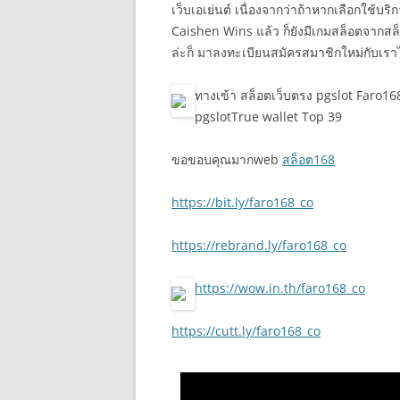
เว็บเอเย่นต์ เนื่องจากว่าถ้าหากเลือกใช้
Caishen Wins แล้ว ก็ยังมีเกมสล็อตจากสล็
ล่ะก็ มาลงทะเบียนสมัครสมาชิกใหม่กับเรา
ทางเข้า สล็อตเว็บตรง pgslot Faro
pgslotTrue wallet Top 39
ขอขอบคุณมากweb
สล็อต168
https://bit.ly/faro168_co
https://rebrand.ly/faro168_co
https://wow.in.th/faro168_co
https://cutt.ly/faro168_co