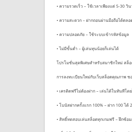
• ความรวดเร็ว – ใช้เวลาเพียงแต่ 5-30 วิน
• ความสะดวก – ฝากถอนผ่านมือถือได้ตลอด
• ความปลอดภัย – ใช้ระบบเข้ารหัสข้อมูล
• ไม่มีขั้นต่ำ – ผู้เล่นทุนน้อยก็เล่นได้
โปรโมชั่นสุดพิเศษสำหรับสมาชิกใหม่ สล็
การลงทะเบียนใหม่กับเว็บสล็อตคุณภาพ ชอ
• เครดิตฟรีไม่ต้องฝาก – เล่นได้ในทันทีโดย
• โบนัสฝากครั้งแรก 100% – ฝาก 100 ได้ 
• สิทธิ์ทดสอบเล่นสล็อตทุกเกมฟรี – ฝึกซ้อ