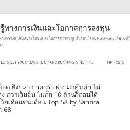
มรู้ทางการเงินและโอกาสการลงทุน
างการเงินที่เป็นประโยชน์และโอกาสการลงทุนที่น่าสนใจกับ PuntFund เว็บไซต์นี้ท
ลา
ข้าม
ไป
LETS GET YOUR NEW SITE UP AND RUNNING IN NO TIME!
PIN POSTS
ยัง
เนื้อหา
็อต ยิงปลา บาคาร่า ฝากมาคุ้มค่า ไม่
 กว่าเว็บอื่น ไม่กั๊ก 10 ล้านก็ถอนได้
ชีวิตเดือนชนเดือน Top 58 by Sanora
า 68