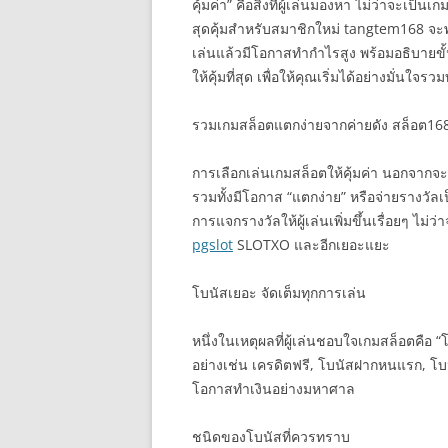
คุ้มค่า” คือสิ่งที่ผู้เล่นมองหา ไม่ว่าจะเป
สุดคุ้มสำหรับสมาชิกใหม่ tangtem168 จะพา
เล่นแล้วมีโอกาสทำกำไรสูง พร้อมอธิบายขั
ให้คุ้มที่สุด เพื่อให้คุณเริ่มได้อย่างมั่นใจรว
รวมเกมสล็อตแตกง่ายจากค่ายดัง สล็อต168
การเลือกเล่นเกมสล็อตให้คุ้มค่า นอกจากจะม
รวมทั้งมีโอกาส “แตกง่าย” หรือจ่ายรางวัลเ
การแจกรางวัลให้ผู้เล่นเพิ่มขึ้นเรื่อยๆ ไม่
pgslot
SLOTXO และอีกเยอะแยะ
โบนัสเยอะ จัดเต็มทุกการเล่น
หนึ่งในเหตุผลที่ผู้เล่นชอบใจเกมสล็อตคือ 
อย่างเช่น เครดิตฟรี, โบนัสฝากหนแรก, โบนั
โอกาสทำเงินอย่างมหาศาล
ชนิดของโบนัสที่ควรทราบ