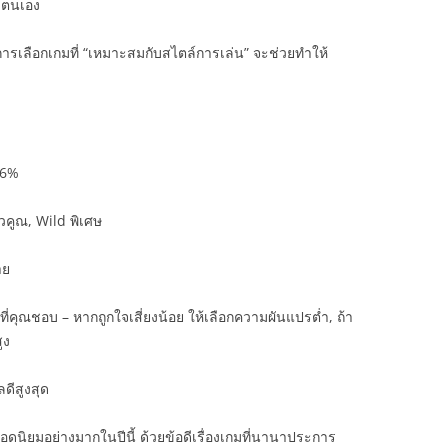
ับตนเอง
ารเลือกเกมที่ “เหมาะสมกับสไตล์การเล่น” จะช่วยทำให้
96%
ตัวคูณ, Wild พิเศษ
าย
มที่คุณชอบ – หากถูกใจเสี่ยงน้อย ให้เลือกความผันแปรต่ำ, ถ้า
ูง
ดีสูงสุด
อดนิยมอย่างมากในปีนี้ ด้วยข้อดีเรื่องเกมที่นานาประการ