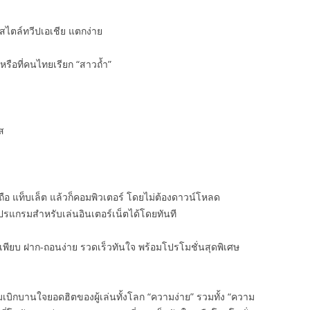
ไตล์ทวีปเอเชีย แตกง่าย
หรือที่คนไทยเรียก “สาวถ้ำ”
ส
ถือ แท็บเล็ต แล้วก็คอมพิวเตอร์ โดยไม่ต้องดาวน์โหลด
ปรแกรมสำหรับเล่นอินเตอร์เน็ตได้โดยทันที
ียบ ฝาก-ถอนง่าย รวดเร็วทันใจ พร้อมโปรโมชั่นสุดพิเศษ
บิกบานใจยอดฮิตของผู้เล่นทั้งโลก “ความง่าย” รวมทั้ง “ความ