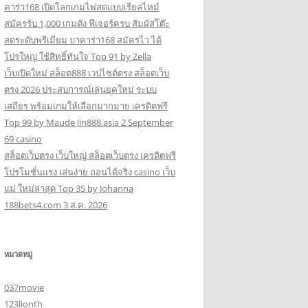
คาร่า168 เปิดโลกเกมไพ่สดแบบเรียลไทม์
สมัครรับ 1,000 เกมดัง ฟีเจอร์ครบ สัมผัสโต๊ะ
สดระดับพรีเมียม บาคาร่า168 สมัครไว ได้
โปรใหญ่ ใช้สิทธิ์ทันใจ Top 91 by Zella
เว็บเปิดใหม่ สล็อต888 เวปไซต์ตรง สล็อตเว็บ
ตรง 2026 ประสบการณ์เล่นยุคใหม่ ระบบ
เสถียร พร้อมเกมให้เลือกมากมาย เครดิตฟรี
Top 99 by Maude Jin888.asia 2 September
69 casino
สล็อตเว็บตรง เว็บใหญ่ สล็อตเว็บตรง เครดิตฟรี
โปรโมชั่นแรง เล่นง่าย ถอนได้จริง casino เว็บ
แม่ ใหม่ล่าสุด Top 35 by Johanna
188bets4.com 3 ส.ค. 2026
หมวดหมู่
037movie
123lionth