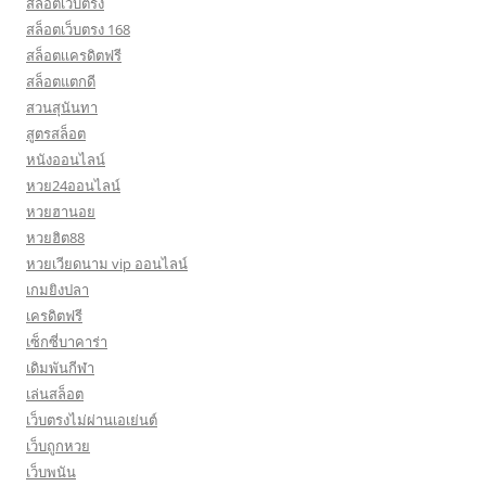
สล็อตเว็บตรง
สล็อตเว็บตรง 168
สล็อตเเครดิตฟรี
สล็อตแตกดี
สวนสุนันทา
สูตรสล็อต
หนังออนไลน์
หวย24ออนไลน์
หวยฮานอย
หวยฮิต88
หวยเวียดนาม vip ออนไลน์
เกมยิงปลา
เครดิตฟรี
เซ็กซี่บาคาร่า
เดิมพันกีฬา
เล่นสล็อต
เว็บตรงไม่ผ่านเอเย่นต์
เว็บถูกหวย
เว็บพนัน