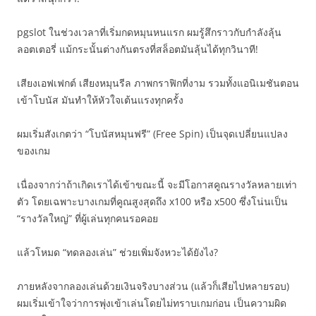
pgslot ในช่วงเวลาที่เริ่มกดหมุนหนแรก ผมรู้สึกราวกับกำลังลุ้น
ลอตเตอรี่ แม้กระนั้นต่างกันตรงที่สล็อตมันลุ้นได้ทุกวินาที!
เสียงเอฟเฟกต์ เสียงหมุนรีล ภาพกราฟิกที่งาม รวมทั้งแอนิเมชันตอน
เข้าโบนัส มันทำให้หัวใจเต้นแรงทุกครั้ง
ผมเริ่มสังเกตว่า “โบนัสหมุนฟรี” (Free Spin) เป็นจุดเปลี่ยนแปลง
ของเกม
เนื่องจากว่าถ้าเกิดเราได้เข้าขณะนี้ จะมีโอกาสคูณรางวัลหลายเท่า
ตัว โดยเฉพาะบางเกมที่คูณสูงสุดถึง x100 หรือ x500 ซึ่งโน่นเป็น
“รางวัลใหญ่” ที่ผู้เล่นทุกคนรอคอย
แล้วโหมด “ทดลองเล่น” ช่วยเพิ่มจังหวะได้ยังไง?
ภายหลังจากลองเล่นด้วยเงินจริงบางส่วน (แล้วก็เสียไปหลายรอบ)
ผมเริ่มเข้าใจว่าการพุ่งเข้าเล่นโดยไม่ทราบเกมก่อน เป็นความผิด