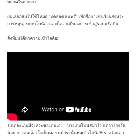
พลาดใหญ่หลวง
ผมเลยกลับไปใช้โหมด “ทดลองเล่นฟรี” เพื่อศึกษาเล่าเรียนจังหวะ
การหมุน, ระบบโบนัส, และก็ความถี่ของการเข้าสู่รอบฟรีสปิน
สิ่งที่ผมได้ทำความเข้าใจคือ:
1.แต่ละเกมมีจังหวะของตนเอง – บางเกมโบนัสมาไว แต่ว่ารางวัล
น้อย บางเกมต้องใจเย็นคอย แม้กระนั้นพอเข้าโบนัสที รางวัลแตก