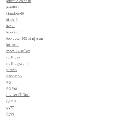
joker123th.co.in
juad888
kingdom66
kiss918
live22
live22slot
lockdown168 เข้าสู่ระบบ
lotto432
macau69 สมัคร
no1huay
no1huay.com
p2vvip
panda555
PG
PG Slot
PG Slot เว็บใหม่
pg718
pg77
Pg99