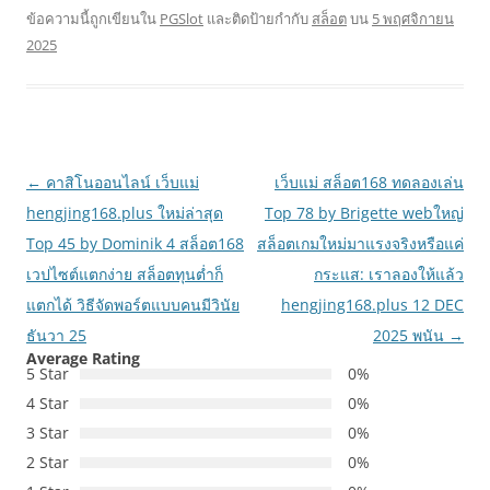
ข้อความนี้ถูกเขียนใน
PGSlot
และติดป้ายกำกับ
สล็อต
บน
5 พฤศจิกายน
2025
เมนู
←
คาสิโนออนไลน์ เว็บแม่
เว็บแม่ สล็อต168 ทดลองเล่น
นำทาง
hengjing168.plus ใหม่ล่าสุด
Top 78 by Brigette webใหญ่
เรื่อง
Top 45 by Dominik 4 สล็อต168
สล็อตเกมใหม่มาแรงจริงหรือแค่
เวปไซต์แตกง่าย สล็อตทุนต่ำก็
กระแส: เราลองให้แล้ว
แตกได้ วิธีจัดพอร์ตแบบคนมีวินัย
hengjing168.plus 12 DEC
ธันวา 25
2025 พนัน
→
Average Rating
5 Star
0%
4 Star
0%
3 Star
0%
2 Star
0%