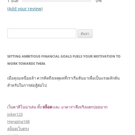
1 Star
0%
(Add your review)
ค้นหา
สำหรับ:
SETTING AMBITIOUS FINANCIAL GOALS FUELS YOUR MOTIVATION TO
WORK TOWARDS THEM.
เมื่อคุณเหนื่อยล้า ควรคิดถึงเหตุผลที่เราเริ่มต้นมาเพื่อเป็นแรงผลักดัน
สำหรับในการต่อสู้ต่อไป
เว็บคาสิโนน่าเล่น ทั้ง
สล็อต
และ
บาคาร่า
ตึงจริงแตกบ่อยมาก
joker123
Hengjing168
สล็อตเว็บตรง