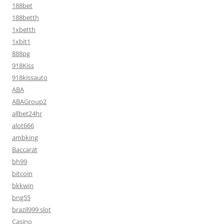
188bet
188betth
1xbetth
1xbit1
888pg
918Kiss
918kissauto
ABA
ABAGroup2
allbet24hr
alot666
ambking
Baccarat
bh99
bitcoin
bkkwin
bng55
brazil999 slot
Casino