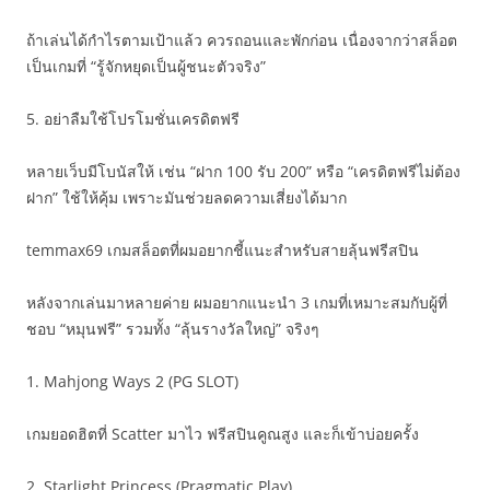
ถ้าเล่นได้กำไรตามเป้าแล้ว ควรถอนและพักก่อน เนื่องจากว่าสล็อต
เป็นเกมที่ “รู้จักหยุดเป็นผู้ชนะตัวจริง”
5. อย่าลืมใช้โปรโมชั่นเครดิตฟรี
หลายเว็บมีโบนัสให้ เช่น “ฝาก 100 รับ 200” หรือ “เครดิตฟรีไม่ต้อง
ฝาก” ใช้ให้คุ้ม เพราะมันช่วยลดความเสี่ยงได้มาก
temmax69 เกมสล็อตที่ผมอยากชี้แนะสำหรับสายลุ้นฟรีสปิน
หลังจากเล่นมาหลายค่าย ผมอยากแนะนำ 3 เกมที่เหมาะสมกับผู้ที่
ชอบ “หมุนฟรี” รวมทั้ง “ลุ้นรางวัลใหญ่” จริงๆ
1. Mahjong Ways 2 (PG SLOT)
เกมยอดฮิตที่ Scatter มาไว ฟรีสปินคูณสูง และก็เข้าบ่อยครั้ง
2. Starlight Princess (Pragmatic Play)