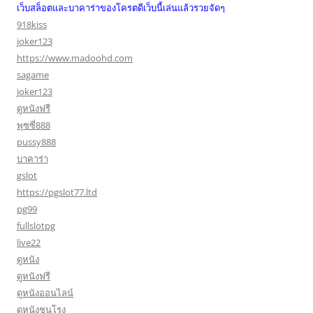
เว็บสล็อตและบาคาร่าของโครตดีเว็บนี้เล่นแล้วรวยจัดๆ
918kiss
joker123
https://www.madoohd.com
sagame
joker123
ดูหนังฟรี
พุซซี่888
pussy888
บาคาร่า
gslot
https://pgslot77.ltd
pg99
fullslotpg
live22
ดูหนัง
ดูหนังฟรี
ดูหนังออนไลน์
ดูหนังชนโรง