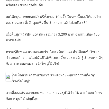
พร้อมเสียงเพลงสุดตื่นเต้น
ผมได้หมุน temmax69 ฟรีทั้งหมด 10 ครั้ง ในรอบนั้นผมได้คอมโบ
ตลอดจนกระทั่งตัวคูณเพิ่มขึ้นเรื่อยๆจาก x2 ไปจนถึง x64
เมื่อสิ้นสุดฟรีสปิน ยอดชนะรวมกว่า 3,200 บาท จากทุนเพียง 150
บาทแค่นั้น!
ความรู้สึกขณะนั้นบอกเลยว่า “โคตรฟิน!” และทำให้ผมเข้าใจเลย
ว่า เกมสล็อตออนไลน์มันมิได้เพียงแค่เสี่ยงดวง แต่ถ้ารู้เรื่องระบบดีๆ
จังหวะครอบครองรางวัลใหญ่ก็มีจริง!
กลเม็ดส่วนตัวสำหรับการ “เพิ่มจังหวะหมุนฟรี” รวมทั้ง “ลุ้น
รางวัลใหญ่”
จากที่ลองเล่นหลายเกม หลายค่าย ผมสรุปได้ว่า “จังหวะ” และ “การ
จัดการทุน” สำคัญที่สุด