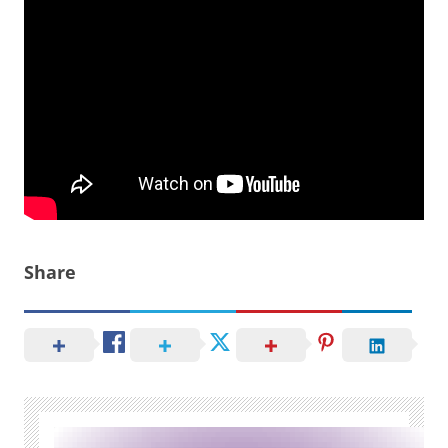
Share