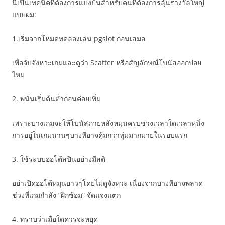
นี่เป็นเทคนิคที่ต้องการแบ่งปันสำหรับคนที่ต้องการลุ้นรางวัลใหญ่
แบบผม:
1.เริ่มจากโหมดทดลองเล่น pgslot ก่อนเสมอ
เพื่อจับจังหวะเกมและดูว่า Scatter หรือสัญลักษณ์โบนัสออกบ่อย
ไหม
2. พนันเริ่มต้นต่ำก่อนค่อยเพิ่ม
เพราะบางเกมจะให้โบนัสภายหลังหมุนครบช่วงเวลาใดเวลาหนึ่ง
การอยู่ในเกมนานๆบางทีอาจคุ้มกว่าทุ่มมากมายในรอบแรก
3. ใช้ระบบออโต้สปินอย่างมีสติ
อย่าเปิดออโต้หมุนยาวๆโดยไม่ดูจังหวะ เนื่องจากบางทีอาจพลาด
ช่วงที่เกมกำลัง “ฝึกซ้อม” จัดแจงแตก
4. ทราบว่าเมื่อใดควรจะหยุด