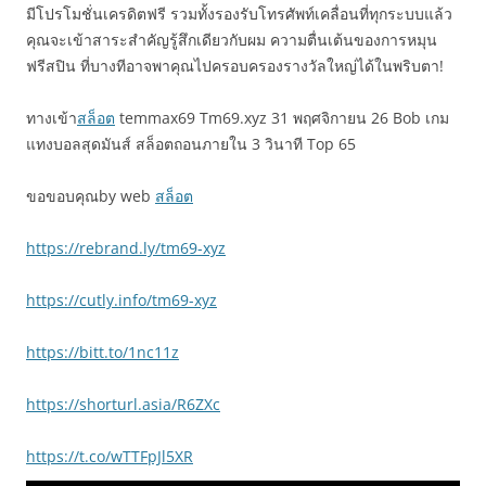
มีโปรโมชั่นเครดิตฟรี รวมทั้งรองรับโทรศัพท์เคลื่อนที่ทุกระบบแล้ว
คุณจะเข้าสาระสำคัญรู้สึกเดียวกับผม ความตื่นเต้นของการหมุน
ฟรีสปิน ที่บางทีอาจพาคุณไปครอบครองรางวัลใหญ่ได้ในพริบตา!
ทางเข้า
สล็อต
temmax69 Tm69.xyz 31 พฤศจิกายน 26 Bob เกม
แทงบอลสุดมันส์ สล็อตถอนภายใน 3 วินาที Top 65
ขอขอบคุณby web
สล็อต
https://rebrand.ly/tm69-xyz
https://cutly.info/tm69-xyz
https://bitt.to/1nc11z
https://shorturl.asia/R6ZXc
https://t.co/wTTFpJl5XR