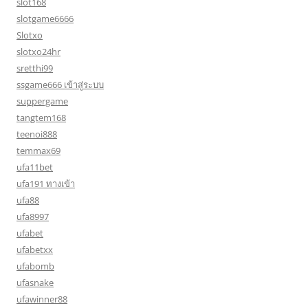
slot168
slotgame6666
Slotxo
slotxo24hr
sretthi99
ssgame666 เข้าสู่ระบบ
suppergame
tangtem168
teenoi888
temmax69
ufa11bet
ufa191 ทางเข้า
ufa88
ufa8997
ufabet
ufabetxx
ufabomb
ufasnake
ufawinner88