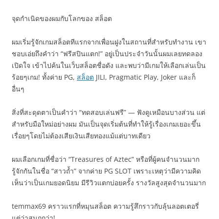
จุดกำเนิดของผมกับโลกของ สล็อต
ผมเริ่มรู้จักเกมสล็อตทีแรกจากเพื่อนฝูงในสถานที่สำหรับทำงาน เขา
ชอบเอ่ยถึงคำว่า “ฟรีสปินแตก!” อยู่เป็นประจำวันนั้นผมเลยทดลอง
เปิดใจ เข้าไปค้นในเว็บสล็อตชื่อดัง และพบว่ามีเกมให้เลือกเล่นเป็น
ร้อยๆเกม! ทั้งค่าย PG,
สล็อต
JILI, Pragmatic Play, Joker และก็
อื่นๆ
สิ่งที่สะดุดตาเป็นคำว่า “ทดสอบเล่นฟรี” — ฟังดูเหมือนบางส่วน แต่
สำหรับมือใหม่อย่างผม มันเป็นจุดเริ่มต้นที่ทำให้รู้เรื่องเกมเยอะขึ้น
เรื่อยๆโดยไม่ต้องเสียเงินเสียทองแม้แต่บาทเดียว
ผมเลือกเกมที่ชื่อว่า “Treasures of Aztec” หรือที่ผู้คนจำนวนมาก
รู้จักกันในชื่อ “สาวถ้ำ” จากค่าย PG SLOT เพราะเหตุว่ามีความคิด
เห็นว่าเป็นเกมยอดนิยม มีรีวิวแตกบ่อยครั้ง รางวัลสูงสุดจำนวนมาก
temmax69 คราวแรกที่หมุนสล็อต ความรู้สึกราวกับลุ้นลอตเตอรี่
แต่ว่าสนุกกว่า!