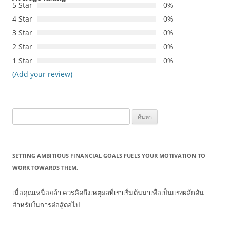
5 Star
0%
4 Star
0%
3 Star
0%
2 Star
0%
1 Star
0%
(Add your review)
ค้นหา
สำหรับ:
SETTING AMBITIOUS FINANCIAL GOALS FUELS YOUR MOTIVATION TO
WORK TOWARDS THEM.
เมื่อคุณเหนื่อยล้า ควรคิดถึงเหตุผลที่เราเริ่มต้นมาเพื่อเป็นแรงผลักดัน
สำหรับในการต่อสู้ต่อไป