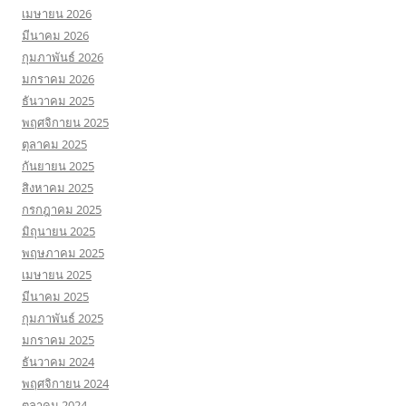
เมษายน 2026
มีนาคม 2026
กุมภาพันธ์ 2026
มกราคม 2026
ธันวาคม 2025
พฤศจิกายน 2025
ตุลาคม 2025
กันยายน 2025
สิงหาคม 2025
กรกฎาคม 2025
มิถุนายน 2025
พฤษภาคม 2025
เมษายน 2025
มีนาคม 2025
กุมภาพันธ์ 2025
มกราคม 2025
ธันวาคม 2024
พฤศจิกายน 2024
ตุลาคม 2024