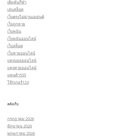
เดิมพันกีฬา
เล่นสล็อต
เว็บตรงไม่ผ่านเอเย่นต์
เว็บถูกหวย
เว็บพนัน
เว็บพนันออนไลน์
เว็บสล็อต
เว็บหวยออนไลน์
แทงบอลออนไลน์
แทงหวยออนไลน์
แพนด้า555
โจ๊กเกอร์123
คลังเก็บ
กรกฎาคม 2026
มิถุนายน 2026
พฤษภาคม 2026