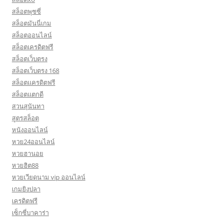
สล็อตพุซซี่
สล็อตมันนี่เกม
สล็อตออนไลน์
สล็อตเครดิตฟรี
สล็อตเว็บตรง
สล็อตเว็บตรง 168
สล็อตเเครดิตฟรี
สล็อตแตกดี
สวนสุนันทา
สูตรสล็อต
หนังออนไลน์
หวย24ออนไลน์
หวยฮานอย
หวยฮิต88
หวยเวียดนาม vip ออนไลน์
เกมยิงปลา
เครดิตฟรี
เซ็กซี่บาคาร่า