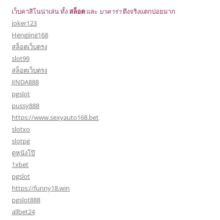
เว็บคาสิโนน่าเล่น ทั้ง
สล็อต
และ
บาคาร่า
ตึงจริงแตกบ่อยมาก
joker123
Hengjing168
สล็อตเว็บตรง
slot99
สล็อตเว็บตรง
JINDA888
pgslot
pussy888
https://www.sexyauto168.bet
slotxo
slotpg
ดูหนังโป๊
1xbet
pgslot
https://funny18.win
pgslot888
allbet24