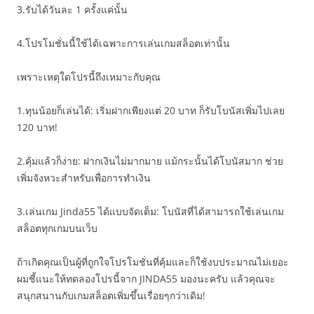
3.รับได้วันละ 1 ครั้งแค่นั้น
4.โปรโมชั่นนี้ใช้ได้เฉพาะการเล่นเกมสล็อตเท่านั้น
เพราะเหตุใดโปรนี้ถึงเหมาะกับคุณ
1.ทุนน้อยก็เล่นได้: เริ่มฝากเพียงแต่ 20 บาท ก็รับโบนัสเพิ่มไปเลย
120 บาท!
2.คุ้มแล้วก็ง่าย: ฝากเงินไม่มากมาย แม้กระนั้นได้โบนัสมาก ช่วย
เพิ่มจังหวะสำหรับเพื่อการทำเงิน
3.เล่นเกม Jinda55 ได้แบบจัดเต็ม: โบนัสที่ได้สามารถใช้เล่นเกม
สล็อตทุกเกมบนเว็บ
ถ้าเกิดคุณเป็นผู้ที่ถูกใจโปรโมชั่นที่คุ้มและก็ใช้งบประมาณไม่เยอะ
ผมชี้แนะให้ทดลองโปรนี้จาก JINDA55 มองนะครับ แล้วคุณจะ
สนุกสนานกับเกมสล็อตเพิ่มขึ้นเรื่อยๆกว่าเดิม!