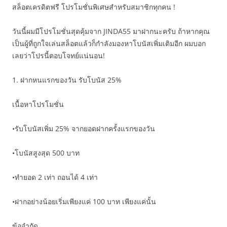
สล็อตเครดิตฟรี โปรโมชั่นพิเศษสำหรับสมาชิกทุกคน !
วันนี้ผมมีโปรโมชั่นสุดคุ้มจาก JINDA55 มาฝากนะครับ ถ้าหากคุณ
เป็นผู้ที่ถูกใจเล่นสล็อตแล้วก็กำลังมองหาโบนัสเพิ่มเติมอีก ผมบอก
เลยว่าโปรนี้ตอบโจทย์แน่นอน!
1. ฝากหนแรกของวัน รับโบนัส 25%
เนื้อหาโปรโมชั่น
•รับโบนัสเพิ่ม 25% จากยอดฝากครั้งแรกของวัน
•โบนัสสูงสุด 500 บาท
•ทำยอด 2 เท่า ถอนได้ 4 เท่า
•ฝากอย่างน้อยเริ่มเพียงแค่ 100 บาท เพียงแค่นั้น
ข้อจำกัด