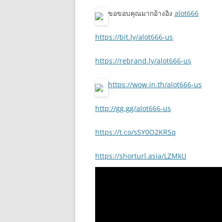
ขอขอบคุณมากอ้างอิง
alot666
https://bit.ly/alot666-us
https://rebrand.ly/alot666-us
https://wow.in.th/alot666-us
http://gg.gg/alot666-us
https://t.co/sSY0O2KRSq
https://shorturl.asia/LZMkU