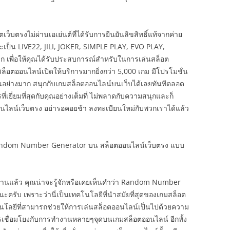
บตรงไม่ผ่านเอเย่นต์ที่ได้รับการยืนยันลิขสิทธิ์แท้จากค่าย
ะเป็น LIVE22, JILI, JOKER, SIMPLE PLAY, EVO PLAY,
ก เพื่อให้คุณได้รับประสบการณ์สำหรับในการเล่นสล็อต
ล็อตออนไลน์เปิดให้บริการมากยิ่งกว่า 5,000 เกม มีโปรโมชั่น
อย่างมาก สนุกกับเกมสล็อตออนไลน์บนเว็บได้เลยทันทีตลอด
ี่เยี่ยมที่สุดกับคุณอย่างเต็มที่ ไม่พลาดกับความสนุกและก็
นไลน์เว็บตรง อย่ารอคอยช้า ลงทะเบียนใหม่กับพวกเราได้แล้ว
Random Number Generator บน สล็อตออนไลน์เว็บตรง แบบ
นนานแล้ว คุณน่าจะรู้จักหรือเคยเห็นคำว่า Random Number
ครับ เพราะว่านี่เป็นเทคโนโลยีที่นำสมัยที่สุดของเกมสล็อต
โนโลยีที่สามารถช่วยให้การเล่นสล็อตออนไลน์เป็นไปด้วยความ
เชื่อมโยงกับการทำงานหลายๆจุดบนเกมสล็อตออนไลน์ อีกทั้ง