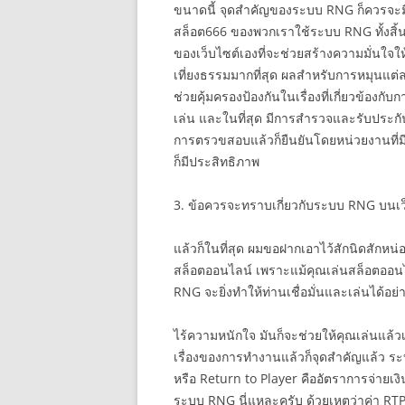
ขนาดนี้ จุดสำคัญของระบบ RNG ก็ควรจะ
สล็อต666 ของพวกเราใช้ระบบ RNG ทั้งสิ้น
ของเว็บไซต์เองที่จะช่วยสร้างความมั่นใจ
เที่ยงธรรมมากที่สุด ผลสำหรับการหมุนแต่ล
ช่วยคุ้มครองป้องกันในเรื่องที่เกี่ยวข้องกั
เล่น และในที่สุด มีการสำรวจและรับประกั
การตรวขสอบแล้วก็ยืนยันโดยหน่วยงานที่มีชื
ก็มีประสิทธิภาพ
3. ข้อควรจะทราบเกี่ยวกับระบบ RNG บนเว
แล้วก็ในที่สุด ผมขอฝากเอาไว้สักนิดสักหน
สล็อตออนไลน์ เพราะแม้คุณเล่นสล็อตออนไล
RNG จะยิ่งทำให้ท่านเชื่อมั่นและเล่นได้อย่
ไร้ความหนักใจ มันก็จะช่วยให้คุณเล่นแล้ว
เรื่องของการทำงานแล้วก็จุดสำคัญแล้ว ระบ
หรือ Return to Player คืออัตราการจ่ายเงิ
ระบบ RNG นี่แหละครับ ด้วยเหตุว่าค่า 