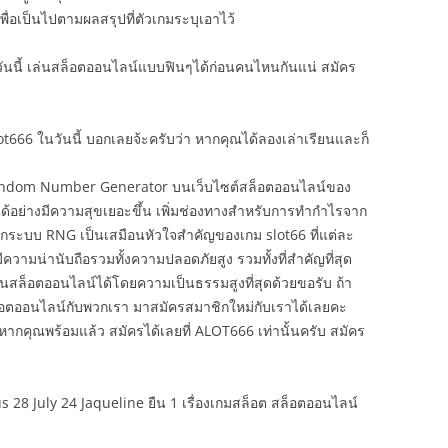
อเป็นไปตามผลสรุปที่ตัวเกมระบุเอาไว้
ันนี้ เล่นสล็อตออนไลน์แบบฟินๆได้ก่อนคนไหนกันแน่ สมัคร
666 ในวันนี้ บอกเลยจ้ะครับว่า หากคุณได้ลองเล่าเรียนและก็
Random Number Generator บนเว็บไซต์สล็อตออนไลน์ของ
ด้อย่างมีความสุขเยอะขึ้น เพิ่มช่องทางสำหรับการทำกำไรจาก
องจากระบบ RNG เป็นเสมือนหัวใจสำคัญของเกม slot66 ที่แต่ละ
ความน่านับถือรวมทั้งความปลอดภัยสูง รวมทั้งที่สำคัญที่สุด
นสล็อตออนไลน์ได้โดยความเป็นธรรมสูงที่สุดด้วยขอรับ ถ้า
็อตออนไลน์กับพวกเรา มาสมัครสมาชิกใหม่กับเราได้เลยคะ
าหากคุณพร้อมแล้ว สมัครได้เลยที่ ALOT666 เท่านั้นครับ สมัคร
s 28 July 24 Jaqueline ยืน 1 เรื่องเกมสล็อต สล็อตออนไลน์