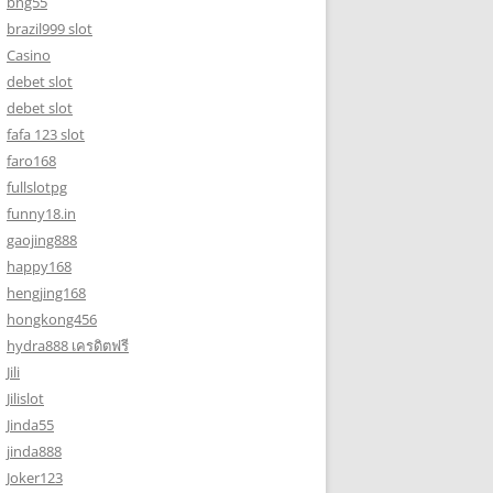
bng55
brazil999 slot
Casino
debet slot
debet slot
fafa 123 slot
faro168
fullslotpg
funny18.in
gaojing888
happy168
hengjing168
hongkong456
hydra888 เครดิตฟรี
Jili
Jilislot
Jinda55
jinda888
Joker123