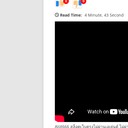
0
0
Read Time:
4 Minute, 43 Second
Alot666 สล็อตเว็บตรงไม่ผ่านเอเย่นต์ ไม