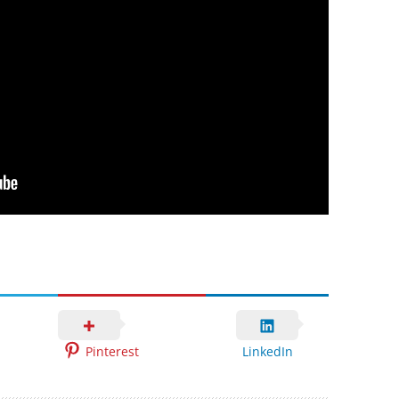
Pinterest
LinkedIn