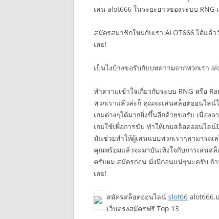
เล่น alot666 ในระยะยาวของระบบ RNG เพื่
สมัครสมาชิกใหม่กับเรา ALOT666 ได้แล้วว
เลย!
เป็นไงบ้างขอรับกับบทความจากพวกเรา alot
ทำความเข้าใจเกี่ยวกับระบบ RNG หรือ 
พวกเราแล้วล่ะก็ คุณจะเล่นสล็อตออนไลน์ไ
เกมต่างๆได้มากยิ่งขึ้นอีกด้วยขอรับ เนื่
เกมใช้เพื่อการขับ ทำให้เกมสล็อตออนไลน์มี
มันช่วยทำให้ผู้เล่นแบบพวกเราๆสามารถเล่
คุณพร้อมแล้วจะมาบันเทิงใจกับการเล่นสล
ครับผม สมัครก่อน มั่งมีก่อนแน่ๆนะครับ ถ้
เลย!
สมัครสล็อตออนไลน์
slot66
alot666.u
เว็บตรงสมัครฟรี Top 13