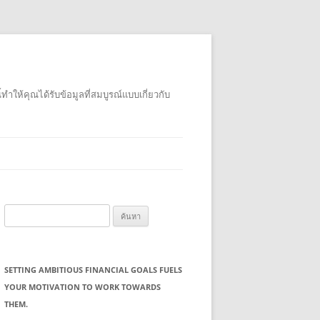
ำให้คุณได้รับข้อมูลที่สมบูรณ์แบบเกี่ยวกับ
ค้นหา
สำหรับ:
SETTING AMBITIOUS FINANCIAL GOALS FUELS
YOUR MOTIVATION TO WORK TOWARDS
THEM.