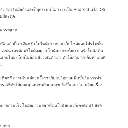
ัง รองรับมือถือและก็ทุกระบบ ไม่ว่าจะเป็น Android หรือ iOS
ม่มีสะดุด
ม่ควรพลาด
อ โบนัสแล้วก็เครดิตฟรี เว็บไซต์ตรงหลายเว็บไซต์แจกโปรโมชั่น
่างเช่น เครดิตฟรีไม่ต้องฝาก โบนัสฝากครั้งแรก หรือโบนัสคืน
นเกมใหม่ๆโดยไม่ต้องเสี่ยงเงินตัวเอง ทำให้สามารถค้นหาเกมที่
น
เครดิตฟรี การเล่นแต่ละครั้งราวกับสบโอกาสเพิ่มขึ้นในการทำ
ณ์ที่ทำให้ผมสนุกสนานกับเกมมากยิ่งขึ้นและไม่เครียดเรื่อง
ถอนเร็ว ไม่มีอย่างน้อย พร้อมโบนัสแล้วก็เครดิตฟรี สิ่งที่
่ำเวลา