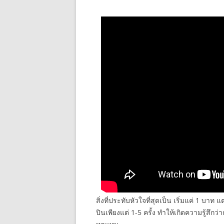
สิ่งที่ประทับหัวใจที่สุดเป็น เริ่มแค่ 1 บ
ปินเพียงแต่ 1-5 ครั้ง ทำให้เกิดความรู้สึ