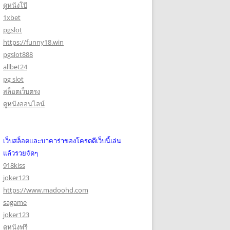
ดูหนังโป๊
1xbet
pgslot
https://funny18.win
pgslot888
allbet24
pg slot
สล็อตเว็บตรง
ดูหนังออนไลน์
เว็บสล็อตและบาคาร่าของโครตดีเว็บนี้เล่น
แล้วรวยจัดๆ
918kiss
joker123
https://www.madoohd.com
sagame
joker123
ดูหนังฟรี