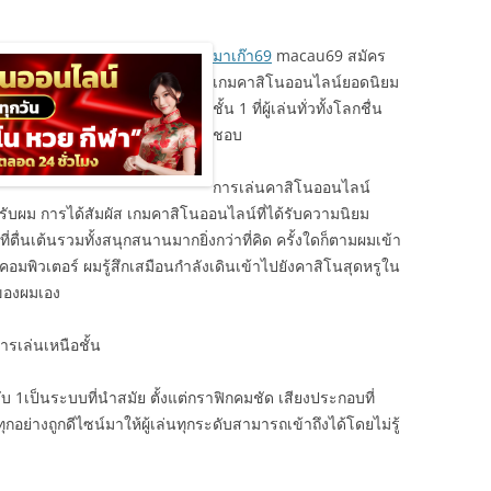
มาเก๊า69
macau69 สมัคร
เกมคาสิโนออนไลน์ยอดนิยม
ชั้น 1 ที่ผู้เล่นทั่วทั้งโลกชื่น
ชอบ
การเล่นคาสิโนออนไลน์
หรับผม การได้สัมผัส เกมคาสิโนออนไลน์ที่ได้รับความนิยม
ตื่นเต้นรวมทั้งสนุกสนานมากยิ่งกว่าที่คิด ครั้งใดก็ตามผมเข้า
คอมพิวเตอร์ ผมรู้สึกเสมือนกำลังเดินเข้าไปยังคาสิโนสุดหรูใน
อของผมเอง
ารเล่นเหนือชั้น
นดับ 1เป็นระบบที่นำสมัย ตั้งแต่กราฟิกคมชัด เสียงประกอบที่
ุกอย่างถูกดีไซน์มาให้ผู้เล่นทุกระดับสามารถเข้าถึงได้โดยไม่รู้