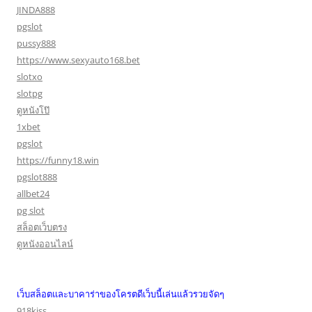
JINDA888
pgslot
pussy888
https://www.sexyauto168.bet
slotxo
slotpg
ดูหนังโป๊
1xbet
pgslot
https://funny18.win
pgslot888
allbet24
pg slot
สล็อตเว็บตรง
ดูหนังออนไลน์
เว็บสล็อตและบาคาร่าของโครตดีเว็บนี้เล่นแล้วรวยจัดๆ
918kiss