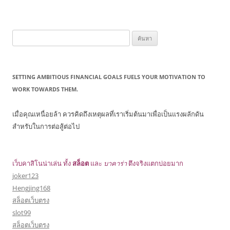
ค้นหา
สำหรับ:
SETTING AMBITIOUS FINANCIAL GOALS FUELS YOUR MOTIVATION TO
WORK TOWARDS THEM.
เมื่อคุณเหนื่อยล้า ควรคิดถึงเหตุผลที่เราเริ่มต้นมาเพื่อเป็นแรงผลักดัน
สำหรับในการต่อสู้ต่อไป
เว็บคาสิโนน่าเล่น ทั้ง
สล็อต
และ
บาคาร่า
ตึงจริงแตกบ่อยมาก
joker123
Hengjing168
สล็อตเว็บตรง
slot99
สล็อตเว็บตรง