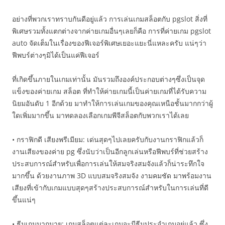
อย่างที่พวกเราทราบกันดีอยู่แล้ว การเล่นเกมสล็อตกับ pgslot สิ่งที่
พิเศษรวมทั้งแตกต่างจากค่ายเกมอื่นๆเลยก็คือ การที่ค่ายเกม pgslot
auto จัดเต็มในเรื่องของฟีเจอร์พิเศษเยอะแยะนี่แหละครับ แน่ๆว่า
ฟีพบร์ต่างๆมิได้เป็นแค่ฟีเจอร์
ที่เกิดขึ้นภายในเกมเท่านั้น มันรวมถึงองค์ประกอบต่างๆซึ่งเป็นจุด
แข็งของค่ายเกม สล็อต ที่ทำให้ค่ายเกมนี้เป็นค่ายเกมที่ได้รับความ
นิยมอันดับ 1 อีกด้วย มาทำให้การเล่นเกมของคุณเหนือชั้นมากกว่าผู้
ใดเพิ่มมากขึ้น มาทดลองเลือกเกมพีจีสล็อตกับพวกเราได้เลย
• กราฟิกดี เสียงพรีเมียม: เด่นสุดๆไปเลยครับกับงานกราฟิกแล้วก็
งานเสียงของค่าย pg ซึ่งนับว่าเป็นอีกลูกเล่นหรือฟีพบร์ที่ช่วยสร้าง
ประสบการณ์สำหรับเพื่อการเล่นให้สมจริงสมจังแล้วก็น่าระทึกใจ
มากขึ้น ด้วยงานภาพ 3D แบบสมจริงสมจัง งามคมชัด มาพร้อมงาน
เสียงที่เข้ากับเกมแบบสุดๆสร้างประสบการณ์สำหรับในการเล่นที่ดี
ขึ้นแน่ๆ
• ธีมเกมมากมาย: เกมสล็อตแต่ละเกมจะมีธีมประจำเกมอยู่แล้ว ซึ่ง