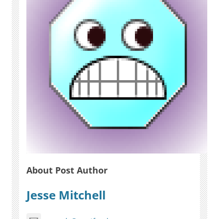
About Post Author
Jesse Mitchell