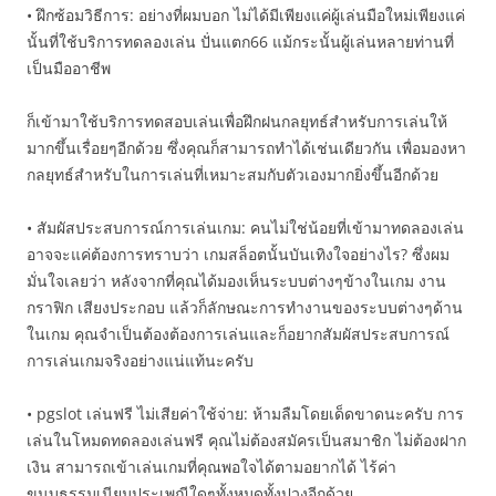
• ฝึกซ้อมวิธีการ: อย่างที่ผมบอก ไม่ได้มีเพียงแค่ผู้เล่นมือใหม่เพียงแค่
นั้นที่ใช้บริการทดลองเล่น ปั่นแตก66 แม้กระนั้นผู้เล่นหลายท่านที่
เป็นมืออาชีพ
ก็เข้ามาใช้บริการทดสอบเล่นเพื่อฝึกฝนกลยุทธ์สำหรับการเล่นให้
มากขึ้นเรื่อยๆอีกด้วย ซึ่งคุณก็สามารถทำได้เช่นเดียวกัน เพื่อมองหา
กลยุทธ์สำหรับในการเล่นที่เหมาะสมกับตัวเองมากยิ่งขึ้นอีกด้วย
• สัมผัสประสบการณ์การเล่นเกม: คนไม่ใช่น้อยที่เข้ามาทดลองเล่น
อาจจะแค่ต้องการทราบว่า เกมสล็อตนั้นบันเทิงใจอย่างไร? ซึ่งผม
มั่นใจเลยว่า หลังจากที่คุณได้มองเห็นระบบต่างๆข้างในเกม งาน
กราฟิก เสียงประกอบ แล้วก็ลักษณะการทำงานของระบบต่างๆด้าน
ในเกม คุณจำเป็นต้องต้องการเล่นและก็อยากสัมผัสประสบการณ์
การเล่นเกมจริงอย่างแน่แท้นะครับ
• pgslot เล่นฟรี ไม่เสียค่าใช้จ่าย: ห้ามลืมโดยเด็ดขาดนะครับ การ
เล่นในโหมดทดลองเล่นฟรี คุณไม่ต้องสมัครเป็นสมาชิก ไม่ต้องฝาก
เงิน สามารถเข้าเล่นเกมที่คุณพอใจได้ตามอยากได้ ไร้ค่า
ขนบธรรมเนียมประเพณีใดๆทั้งหมดทั้งปวงอีกด้วย