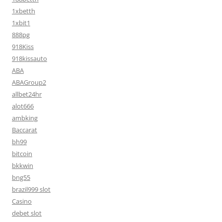
1xbetth
1xbit1
888pg
918Kiss
918kissauto
ABA
ABAGroup2
allbet24hr
alot666
ambking
Baccarat
bh99
bitcoin
bkkwin
bng55
brazil999 slot
Casino
debet slot