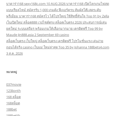
บาคาร่า168 sexy168c.com 10 AUG 2026 บาคาร่า168 เปิดโลกเกมไพ่สด
แบบเรียลไทม์ สมัครรับ 1,000 เกมดัง ฟีเจอร์ครบ สัมผัสโต๊ะสดระดับ
พรีเมียม บาคาร่า168 สมัครไว ได้โปรใหญ่ ใช้สิทธิ์ทันใจ Top 91 by Zella
เว็บเปิดใหม่ สล็อต888 เวปไซต์ตรง สล็อตเว็บตรง 2026 ประสบการณ์เล่น
ยุคใหม่ ระบบเสถียร พร้อมเกมให้เลือกมากมาย เครดิตฟรี Top 99 by
Maude Jin888.asia 2 September 69 casino
สล็อตเว็บตรง เว็บใหญ่ สล็อตเว็บตรง เครดิตฟรี โปรโมชั่นแรง เล่นง่าย
ถอนได้จริง casino เว็บแม่ ใหม่ล่าสุด Top 35 by Johanna 188bets4.com
3 ส.ค. 2026
หมวดหมู่
037movie
123lionth
168 สล็อต
168สล็อต
188bet
188betth