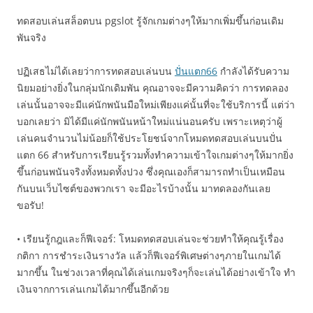
ทดสอบเล่นสล็อตบน pgslot รู้จักเกมต่างๆให้มากเพิ่มขึ้นก่อนเดิม
พันจริง
ปฏิเสธไม่ได้เลยว่าการทดสอบเล่นบน
ปั่นแตก66
กำลังได้รับความ
นิยมอย่างยิ่งในกลุ่มนักเดิมพัน คุณอาจจะมีความคิดว่า การทดลอง
เล่นนั้นอาจจะมีแค่นักพนันมือใหม่เพียงแค่นั้นที่จะใช้บริการนี้ แต่ว่า
บอกเลยว่า มิได้มีแค่นักพนันหน้าใหม่แน่นอนครับ เพราะเหตุว่าผู้
เล่นคนจำนวนไม่น้อยก็ใช้ประโยชน์จากโหมดทดสอบเล่นบนปั่น
แตก 66 สำหรับการเรียนรู้รวมทั้งทำความเข้าใจเกมต่างๆให้มากยิ่ง
ขึ้นก่อนพนันจริงทั้งหมดทั้งปวง ซึ่งคุณเองก็สามารถทำเป็นเหมือน
กันบนเว็บไซต์ของพวกเรา จะมีอะไรบ้างนั้น มาทดลองกันเลย
ขอรับ!
• เรียนรู้กฎและก็ฟีเจอร์: โหมดทดสอบเล่นจะช่วยทำให้คุณรู้เรื่อง
กติกา การชำระเงินรางวัล แล้วก็ฟีเจอร์พิเศษต่างๆภายในเกมได้
มากขึ้น ในช่วงเวลาที่คุณได้เล่นเกมจริงๆก็จะเล่นได้อย่างเข้าใจ ทำ
เงินจากการเล่นเกมได้มากขึ้นอีกด้วย