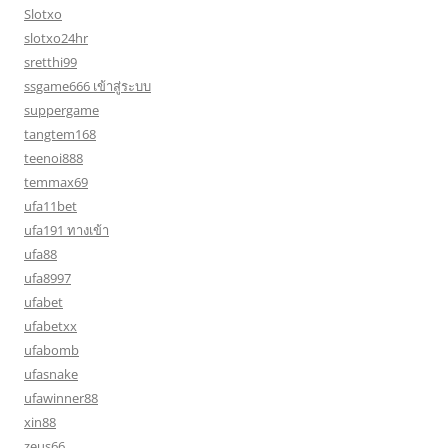
Slotxo
slotxo24hr
sretthi99
ssgame666 เข้าสู่ระบบ
suppergame
tangtem168
teenoi888
temmax69
ufa11bet
ufa191 ทางเข้า
ufa88
ufa8997
ufabet
ufabetxx
ufabomb
ufasnake
ufawinner88
xin88
zeus66