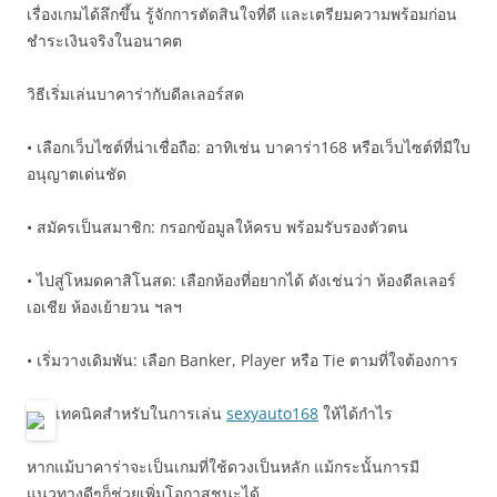
เรื่องเกมได้ลึกขึ้น รู้จักการตัดสินใจที่ดี และเตรียมความพร้อมก่อน
ชำระเงินจริงในอนาคต
วิธีเริ่มเล่นบาคาร่ากับดีลเลอร์สด
• เลือกเว็บไซต์ที่น่าเชื่อถือ: อาทิเช่น บาคาร่า168 หรือเว็บไซต์ที่มีใบ
อนุญาตเด่นชัด
• สมัครเป็นสมาชิก: กรอกข้อมูลให้ครบ พร้อมรับรองตัวตน
• ไปสู่โหมดคาสิโนสด: เลือกห้องที่อยากได้ ดังเช่นว่า ห้องดีลเลอร์
เอเชีย ห้องเย้ายวน ฯลฯ
• เริ่มวางเดิมพัน: เลือก Banker, Player หรือ Tie ตามที่ใจต้องการ
เทคนิคสำหรับในการเล่น
sexyauto168
ให้ได้กำไร
หากแม้บาคาร่าจะเป็นเกมที่ใช้ดวงเป็นหลัก แม้กระนั้นการมี
แนวทางดีๆก็ช่วยเพิ่มโอกาสชนะได้