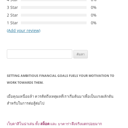
3 Star
0%
2 Star
0%
1 Star
0%
(Add your review)
ค้นหา
สำหรับ:
SETTING AMBITIOUS FINANCIAL GOALS FUELS YOUR MOTIVATION TO
WORK TOWARDS THEM.
เมื่อคุณเหนื่อยล้า ควรคิดถึงเหตุผลที่เราเริ่มต้นมาเพื่อเป็นแรงผลักดัน
สำหรับในการต่อสู้ต่อไป
เว็บคาสิโนน่าเล่น ทั้ง
สล็อต
และ
บาคาร่า
ตึงจริงแตกบ่อยมาก