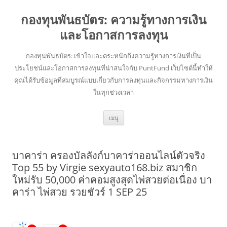
กองทุนพันธบัตร: ความรู้ทางการเงิน
และโอกาสการลงทุน
กองทุนพันธบัตร: เข้าใจและตระหนักถึงความรู้ทางการเงินที่เป็น
ประโยชน์และโอกาสการลงทุนที่น่าสนใจกับ PuntFund เว็บไซต์นี้ทำให้
คุณได้รับข้อมูลที่สมบูรณ์แบบเกี่ยวกับการลงทุนและกิจกรรมทางการเงิน
ในทุกช่วงเวลา
ข้าม
เมนู
ไป
ยัง
เนื้อหา
บาคาร่า ครองบัลลังก์บาคาร่าออนไลน์ตัวจริง
Top 55 by Virgie sexyauto168.biz สมาชิก
ใหม่รับ 50,000 ค่าคอมสูงสุดไพ่สวยต่อเนื่อง บา
คาร่า ไพ่สวย รวยชัวร์ 1 SEP 25