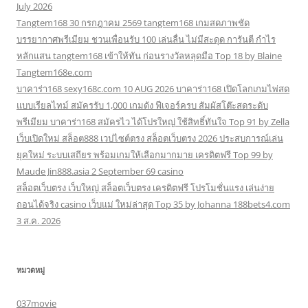
July 2026
Tangtem168 30 กรกฎาคม 2569 tangtem168 เกมสดภาพชัด
บรรยากาศพรีเมียม ชวนเพื่อนรับ 100 เล่นลื่น ไม่มีสะดุด การันตี กำไร
หลักแสน tangtem168 เข้าให้ทัน ก่อนรางวัลหลุดมือ Top 18 by Blaine
Tangtem168e.com
บาคาร่า168 sexy168c.com 10 AUG 2026 บาคาร่า168 เปิดโลกเกมไพ่สด
แบบเรียลไทม์ สมัครรับ 1,000 เกมดัง ฟีเจอร์ครบ สัมผัสโต๊ะสดระดับ
พรีเมียม บาคาร่า168 สมัครไว ได้โปรใหญ่ ใช้สิทธิ์ทันใจ Top 91 by Zella
เว็บเปิดใหม่ สล็อต888 เวปไซต์ตรง สล็อตเว็บตรง 2026 ประสบการณ์เล่น
ยุคใหม่ ระบบเสถียร พร้อมเกมให้เลือกมากมาย เครดิตฟรี Top 99 by
Maude Jin888.asia 2 September 69 casino
สล็อตเว็บตรง เว็บใหญ่ สล็อตเว็บตรง เครดิตฟรี โปรโมชั่นแรง เล่นง่าย
ถอนได้จริง casino เว็บแม่ ใหม่ล่าสุด Top 35 by Johanna 188bets4.com
3 ส.ค. 2026
หมวดหมู่
037movie