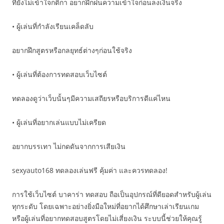
ที่ยังไม่เข้าใจกติกา อยากฝึกฝนความเข้าใจก่อนลงเงินจริง
• ผู้เล่นที่กำลังเรียนเคล็ดลับ
อยากฝึกสูตรหรือกลยุทธ์ต่างๆก่อนใช้จริง
• ผู้เล่นที่ต้องการทดสอบเว็บไซต์
ทดลองดูว่าเว็บนั้นๆมีความเสถียรหรือบริการดีแค่ไหน
• ผู้เล่นที่อยากเล่นแบบไม่เครียด
อยากบรรเทา ไม่กดดันจากการเสียเงิน
sexyauto168 ทดลองเล่นฟรี คุ้มค่า และควรทดลอง!
การใช้เว็บไซต์ บาคาร่า ทดสอบ ถือเป็นอุปกรณ์ที่ดียอดสำหรับผู้เล่น
ทุกระดับ โดยเฉพาะอย่างยิ่งมือใหม่ที่อยากได้ศึกษาเล่าเรียนเกม
หรือผู้เล่นที่อยากทดสอบสูตรโดยไม่เสี่ยงเงิน ระบบนี้ช่วยให้คุณรู้