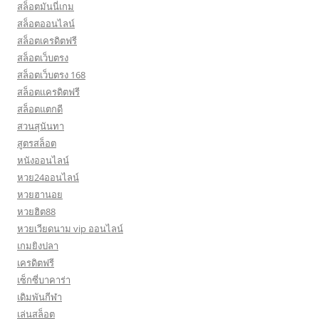
สล็อตมันนี่เกม
สล็อตออนไลน์
สล็อตเครดิตฟรี
สล็อตเว็บตรง
สล็อตเว็บตรง 168
สล็อตเเครดิตฟรี
สล็อตแตกดี
สวนสุนันทา
สูตรสล็อต
หนังออนไลน์
หวย24ออนไลน์
หวยฮานอย
หวยฮิต88
หวยเวียดนาม vip ออนไลน์
เกมยิงปลา
เครดิตฟรี
เซ็กซี่บาคาร่า
เดิมพันกีฬา
เล่นสล็อต