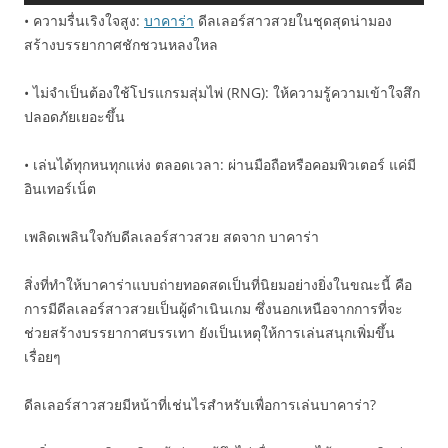
• ความรื่นเริงใจสูง:
บาคาร่า
ดีลเลอร์สาวสวยในชุดสุดน่ามอง
สร้างบรรยากาศชักชวนหลงใหล
• ไม่จำเป็นต้องใช้โปรแกรมสุ่มไพ่ (RNG): ให้ความรู้ความเข้าใจสึก
ปลอดภัยเยอะขึ้น
• เล่นได้ทุกหนทุกแห่ง ตลอดเวลา: ผ่านมือถือหรือคอมพิวเตอร์ แค่มี
อินเทอร์เน็ต
เพลิดเพลินใจกับดีลเลอร์สาวสวย สดจาก บาคาร่า
สิ่งที่ทำให้บาคาร่าแบบถ่ายทอดสดเป็นที่นิยมอย่างยิ่งในขณะนี้ คือ
การมีดีลเลอร์สาวสวยเป็นผู้ดำเนินเกม ซึ่งนอกเหนือจากการที่จะ
ช่วยสร้างบรรยากาศบรรเทา ยังเป็นเหตุให้การเล่นสนุกเพิ่มขึ้น
เรื่อยๆ
ดีลเลอร์สาวสวยมีหน้าที่เช่นไรสำหรับเพื่อการเล่นบาคาร่า?