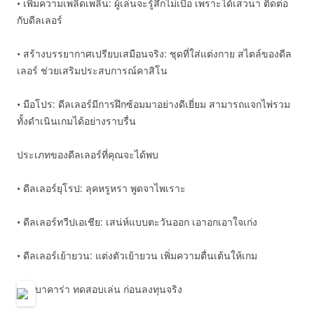
• เพิ่มความเพลิดเพลิน: ผู้เล่นจะรู้สึกไม่เบื่อ เพราะได้เสวนา ติดต่อ
กับดีลเลอร์
• สร้างบรรยากาศเปรียบเสมือนจริง: ชุดที่ใส่แต่งกาย สไตล์ของดีล
เลอร์ ช่วยเสริมประสบการณ์คาสิโน
• มือโปร: ดีลเลอร์มีการฝึกซ้อมมาอย่างดีเยี่ยม สามารถแจกไพ่รวม
ทั้งดำเนินเกมได้อย่างราบรื่น
ประเภทของดีลเลอร์ที่คุณจะได้พบ
• ดีลเลอร์ยุโรป: ลุคหรูหรา พูดจาไพเราะ
• ดีลเลอร์ทวีปเอเชีย: เสน่ห์แบบตะวันออก เอาอกเอาใจเก่ง
• ดีลเลอร์เย้ายวน: แต่งตัวเย้ายวน เพิ่มความตื่นเต้นให้เกม
บาคาร่า ทดสอบเล่น ก่อนลงทุนจริง