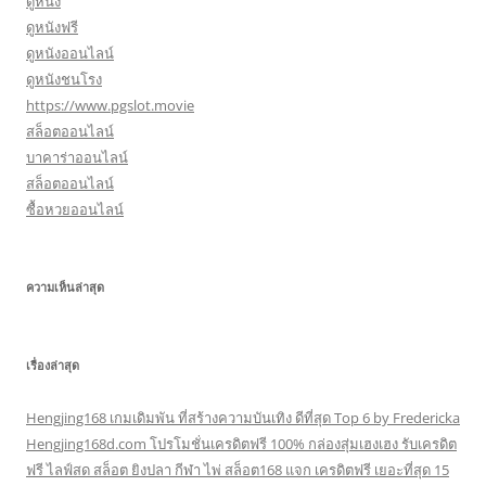
ดูหนัง
ดูหนังฟรี
ดูหนังออนไลน์
ดูหนังชนโรง
https://www.pgslot.movie
สล็อตออนไลน์
บาคาร่าออนไลน์
สล็อตออนไลน์
ซื้อหวยออนไลน์
ความเห็นล่าสุด
เรื่องล่าสุด
Hengjing168 เกมเดิมพัน ที่สร้างความบันเทิง ดีที่สุด Top 6 by Fredericka
Hengjing168d.com โปรโมชั่นเครดิตฟรี 100% กล่องสุ่มเฮงเฮง รับเครดิต
ฟรี ไลฟ์สด สล็อต ยิงปลา กีฬา ไพ่ สล็อต168 แจก เครดิตฟรี เยอะที่สุด 15