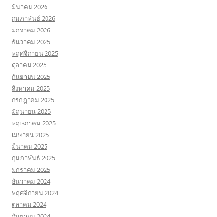
มีนาคม 2026
กุมภาพันธ์ 2026
มกราคม 2026
ธันวาคม 2025
พฤศจิกายน 2025
ตุลาคม 2025
กันยายน 2025
สิงหาคม 2025
กรกฎาคม 2025
มิถุนายน 2025
พฤษภาคม 2025
เมษายน 2025
มีนาคม 2025
กุมภาพันธ์ 2025
มกราคม 2025
ธันวาคม 2024
พฤศจิกายน 2024
ตุลาคม 2024
กันยายน 2024