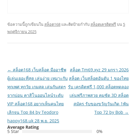
ข้อความนี้ถูกเขียนใน
สล็อต168
และติดป้ายกำกับ
สล็อตเครดิตฟรี
บน
5
พฤศจิกายน 2025
เมนู
←
สล็อต168 เว็บสล็อต มืออาชีพ
สล็อต Tm69.xyz 29 มกรา 2026
นำทาง
ผู้เล่นเยอะที่สุด เล่นง่าย เหมาะกับ
สล็อต เว็บสล็อตอันดับ 1 ของไทย
เรื่อง
ทุกเพศ ทุกวัย เกมสด เล่นกันสดๆ
รับ เครดิตฟรี 1,000 สล็อตทดลอง
จากบ่อน คาสิโนออนไลน์ระดับ
เล่นฟรีภาพสวย คมชัด 3D สล็อต
VIP สล็อต168 อยากเห็นคนไทย
สมัคร รับของขวัญวันเกิด 1พัน
เลิกจน Top 84 by Teodoro
Top 72 by Bob
→
happy168.uk 28 พ.ย. 2025
Average Rating
5 Star
0%