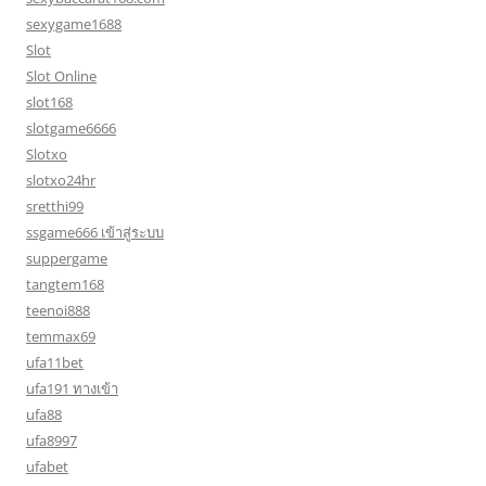
sexygame1688
Slot
Slot Online
slot168
slotgame6666
Slotxo
slotxo24hr
sretthi99
ssgame666 เข้าสู่ระบบ
suppergame
tangtem168
teenoi888
temmax69
ufa11bet
ufa191 ทางเข้า
ufa88
ufa8997
ufabet