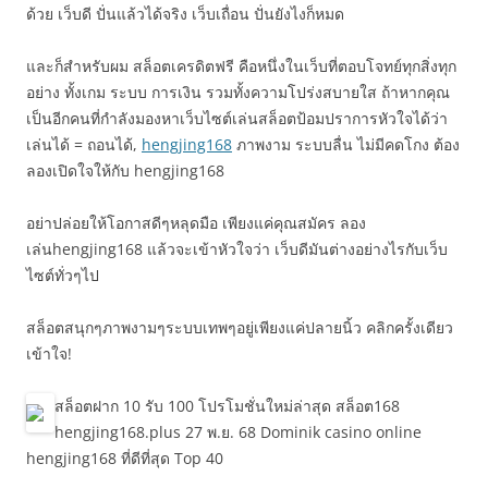
ด้วย เว็บดี ปั่นแล้วได้จริง เว็บเถื่อน ปั่นยังไงก็หมด
และก็สำหรับผม สล็อตเครดิตฟรี คือหนึ่งในเว็บที่ตอบโจทย์ทุกสิ่งทุก
อย่าง ทั้งเกม ระบบ การเงิน รวมทั้งความโปร่งสบายใส ถ้าหากคุณ
เป็นอีกคนที่กำลังมองหาเว็บไซต์เล่นสล็อตป้อมปราการหัวใจได้ว่า
เล่นได้ = ถอนได้,
hengjing168
ภาพงาม ระบบลื่น ไม่มีคดโกง ต้อง
ลองเปิดใจให้กับ hengjing168
อย่าปล่อยให้โอกาสดีๆหลุดมือ เพียงแค่คุณสมัคร ลอง
เล่นhengjing168 แล้วจะเข้าหัวใจว่า เว็บดีมันต่างอย่างไรกับเว็บ
ไซต์ทั่วๆไป
สล็อตสนุกๆภาพงามๆระบบเทพๆอยู่เพียงแค่ปลายนิ้ว คลิกครั้งเดียว
เข้าใจ!
สล็อตฝาก 10 รับ 100 โปรโมชั่นใหม่ล่าสุด สล็อต168
hengjing168.plus 27 พ.ย. 68 Dominik casino online
hengjing168 ที่ดีที่สุด Top 40