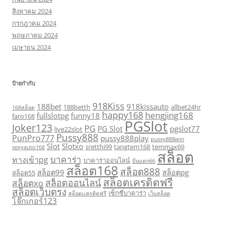
สิงหาคม 2024
กรกฎาคม 2024
พฤษภาคม 2024
เมษายน 2024
ป้ายกำกับ
918Kiss
188bet
918kissauto
188betth
allbet24hr
168สล็อต
happy168
hengjing168
fullslotpg
funny18
faro168
PGSlot
Joker123
PG
PG Slot
pgslot77
live22slot
Pussy888
PunPro777
pussy888play
pussy888win
Slot
Slotxo
sretthi99
tangtem168
temmax69
sexyauto168
สล็อต
บาคาร่า
ทางเข้าpg
บาคาร่าออนไลน์
ปั่นแตก66
สล็อต168
สล็อต888
สล็อต99
สล็อตpg
สล็อต55
สล็อตเครดิตฟรี
สล็อตออนไลน์
สล็อตxo
สล็อตเว็บตรง
เซ็กซี่บาคาร่า
สล็อตเเครดิตฟรี
เว็บสล็อต
โจ๊กเกอร์123