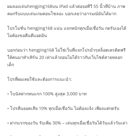
ผมลองเล่นhengjing168บน iPad แล้วต่อจอทีวี 55 นิ้วที่บ้าน ภาพ
คมกริบแบบเล่นเกมคอนโซลอะ บอกเลยว่าอารมณ์มันได้มาก
โปรโมชั่น hengjing168 แน่น แจกหนักทุกเมื่อเชื่อวัน กดรับเองได้
ไม่ต้องขอคืนดีแอดมิน
บอกก่อนว่า hengjing168 ไม่ใช่เว็บที่แจกโปรมั่วๆสล็อตเครดิตฟรี
ให้คนมาทำเทิร์น 20 เท่าแล้วถอนไม่ได้ราวกับเว็บไซต์สายหลอก
เด็ก
โปรที่ผมเคยใช้และต้องการแนะนำ:
• โบนัสฝากหนแรก 100% สูงสุด 3,000 บาท
• โปรคืนยอดเสีย 10% ทุกเมื่อเชื่อวัน ไม่ต้องแจ้ง เพียงแค่กดรับ
• ฝากแรกของวัน รับเพิ่ม 30% – เล่นทุกเมื่อเชื่อวันได้วันแล้ววันเล่า