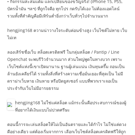
• กิจกรรมสะสมแต้ม แลกเปลี่ยนของขวัญจริง! (iPhone 15, PS5,
บัตรน้ำมัน ฯลฯ) ที่ถูกใจคือ ทุกโปร กดรับได้เอง ไม่ต้องแอดไลน์
รวมทั้งที่สำคัญคือมีเทิร์นต่ำยิ่งกว่าเว็บทั่วๆไปจำนวนมาก
hengjing168 ความน่าวางใจระดับค่อนข้างสูง เว็บไซต์ไม่หาย เว็บ
ไม่เท
ลองเสิร์ชชื่อเว็บ สล็อตเครดิตฟรี ในกลุ่มสล็อต / Pantip / Line
Openchat จะพบรีวิวจำนวนมาก ส่วนใหญ่พูดในทางบวก เพราะ
เว็บไซต์แห่งนี้เขาเปิดมานาน ฐานผู้เล่นแน่น เงินทุนครึ้ม ถอนเป็น
ล้านยังเคลียร์ได้ รวมทั้งสิ่งที่สร้างความเชื่อมั่นเยอะที่สุดเป็น ไม่มี
ดราม่าเว็บหาย เงินหาย หรือปิดยูสเซอร์ แบบที่พวกเราเจอเป็น
ประจำกับเว็บไม่มีอารยธรรม
hengjing168 ไม่ใช่แค่สล็อต แม้กระนั้นคือประสบการณ์ของผู้
ที่อยากได้เงินแบบไม่ปวดศรีษะ
ตอนนี้การจะเล่นสล็อตให้ไม่เป็นอันตรายและได้กำไร ไม่ใช่แค่ดวง
ดีอย่างเดียว แต่ต้องเริ่มจากการ เลือกเว็บไซต์สล็อตเครดิตฟรีให้ถูก