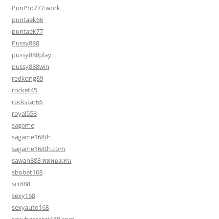
PunPro777.work
puntaek66
puntaek77
Pussy888
pussy888play
pussy888win
redkong89
rocket45
rockstar66
royal558
sagame
sagame168th
sagame168th.com
sawan888 ทดลองเล่น
sbobet168
scr888
sexy168
sexyauto168