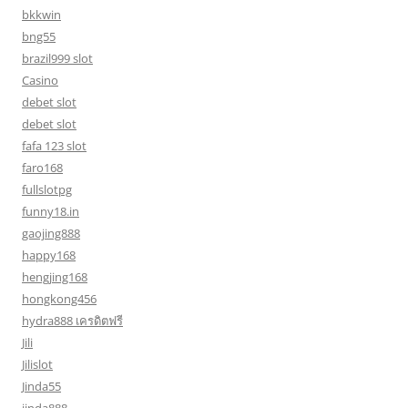
bkkwin
bng55
brazil999 slot
Casino
debet slot
debet slot
fafa 123 slot
faro168
fullslotpg
funny18.in
gaojing888
happy168
hengjing168
hongkong456
hydra888 เครดิตฟรี
Jili
Jilislot
Jinda55