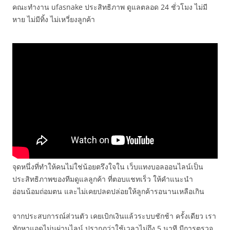
คณะทำงาน ufasnake ประสิทธิภาพ ดูแลตลอด 24 ชั่วโมง ไม่มี
หาย ไม่มีทิ้ง ไม่เหวี่ยงลูกค้า
จุดหนึ่งที่ทำให้คนไม่ใช่น้อยตรึงใจใน เว็บแทงบอลออนไลน์เป็น
ประสิทธิภาพของทีมดูแลลูกค้า ที่ตอบแชทเร็ว ให้คำแนะนำ
อ่อนน้อมถ่อมตน และไม่เคยปลดปล่อยให้ลูกค้ารอนานเหลือเกิน
จากประสบการณ์ส่วนตัว เคยเบิกเงินแล้วระบบชักช้า ครั้งเดียว เรา
ทักหาแอดไม่นผ่านไลน์ ปรากฏว่าใช้เวลาไม่ถึง 5 นาที มีการตรวจ