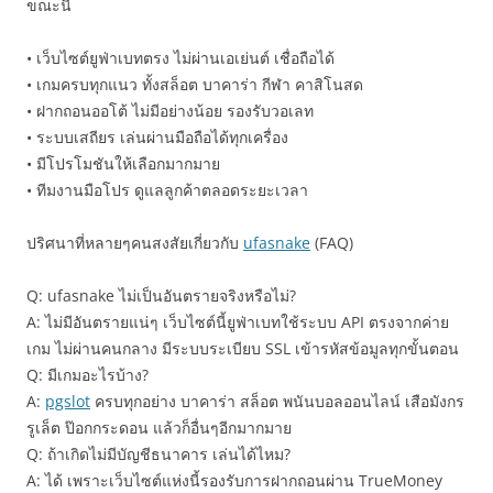
ขณะนี้
• เว็บไซต์ยูฟ่าเบทตรง ไม่ผ่านเอเย่นต์ เชื่อถือได้
• เกมครบทุกแนว ทั้งสล็อต บาคาร่า กีฬา คาสิโนสด
• ฝากถอนออโต้ ไม่มีอย่างน้อย รองรับวอเลท
• ระบบเสถียร เล่นผ่านมือถือได้ทุกเครื่อง
• มีโปรโมชันให้เลือกมากมาย
• ทีมงานมือโปร ดูแลลูกค้าตลอดระยะเวลา
ปริศนาที่หลายๆคนสงสัยเกี่ยวกับ
ufasnake
(FAQ)
Q: ufasnake ไม่เป็นอันตรายจริงหรือไม่?
A: ไม่มีอันตรายแน่ๆ เว็บไซต์นี้ยูฟ่าเบทใช้ระบบ API ตรงจากค่าย
เกม ไม่ผ่านคนกลาง มีระบบระเบียบ SSL เข้ารหัสข้อมูลทุกขั้นตอน
Q: มีเกมอะไรบ้าง?
A:
pgslot
ครบทุกอย่าง บาคาร่า สล็อต พนันบอลออนไลน์ เสือมังกร
รูเล็ต ป๊อกกระดอน แล้วก็อื่นๆอีกมากมาย
Q: ถ้าเกิดไม่มีบัญชีธนาคาร เล่นได้ไหม?
A: ได้ เพราะเว็บไซต์แห่งนี้รองรับการฝากถอนผ่าน TrueMoney