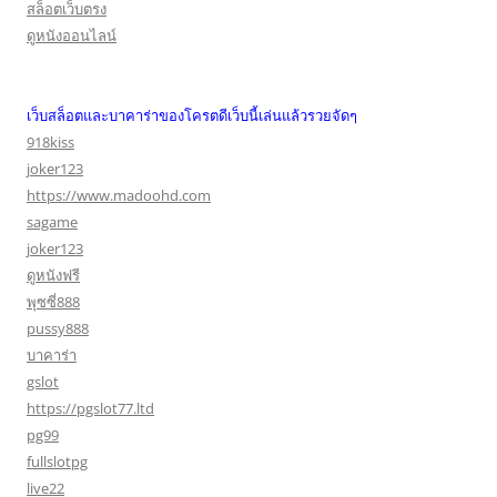
สล็อตเว็บตรง
ดูหนังออนไลน์
เว็บสล็อตและบาคาร่าของโครตดีเว็บนี้เล่นแล้วรวยจัดๆ
918kiss
joker123
https://www.madoohd.com
sagame
joker123
ดูหนังฟรี
พุซซี่888
pussy888
บาคาร่า
gslot
https://pgslot77.ltd
pg99
fullslotpg
live22