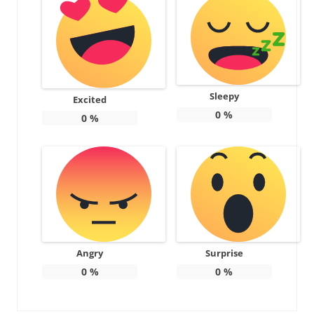
Sleepy
Excited
0
%
0
%
Angry
Surprise
0
%
0
%