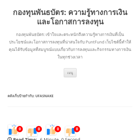
กองทุนพันธบัตร: ความรู้ทางการเงิน
และโอกาสการลงทุน
กองทุนพันธบัตร: เข้าใจและตระหนักถึงความรู้ทางการเงินที่เป็น
ประโยชน์และโอกาสการลงทุนที่น่าสนใจกับ PuntFund เว็บไซต์นี้ทำให้
คุณได้รับข้อมูลที่สมบูรณ์แบบเกี่ยวกับการลงทุนและกิจกรรมทางการเงิน
ในทุกช่วงเวลา
ข้าม
เมนู
ไป
ยัง
เนื้อหา
คลังเก็บป้ายกำกับ:
UFASNAKE
0
0
0
0
Read Time:
6 Minute, 0 Second