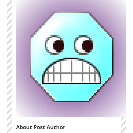
About Post Author