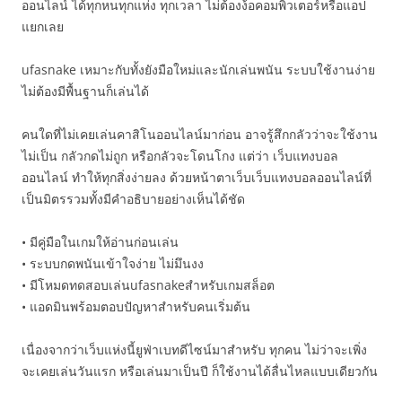
ออนไลน์ ได้ทุกหนทุกแห่ง ทุกเวลา ไม่ต้องง้อคอมพิวเตอร์หรือแอป
แยกเลย
ufasnake เหมาะกับทั้งยังมือใหม่และนักเล่นพนัน ระบบใช้งานง่าย
ไม่ต้องมีพื้นฐานก็เล่นได้
คนใดที่ไม่เคยเล่นคาสิโนออนไลน์มาก่อน อาจรู้สึกกลัวว่าจะใช้งาน
ไม่เป็น กลัวกดไม่ถูก หรือกลัวจะโดนโกง แต่ว่า เว็บแทงบอล
ออนไลน์ ทำให้ทุกสิ่งง่ายลง ด้วยหน้าตาเว็บเว็บแทงบอลออนไลน์ที่
เป็นมิตรรวมทั้งมีคำอธิบายอย่างเห็นได้ชัด
• มีคู่มือในเกมให้อ่านก่อนเล่น
• ระบบกดพนันเข้าใจง่าย ไม่มึนงง
• มีโหมดทดสอบเล่นufasnakeสำหรับเกมสล็อต
• แอดมินพร้อมตอบปัญหาสำหรับคนเริ่มต้น
เนื่องจากว่าเว็บแห่งนี้ยูฟ่าเบทดีไซน์มาสำหรับ ทุกคน ไม่ว่าจะเพิ่ง
จะเคยเล่นวันแรก หรือเล่นมาเป็นปี ก็ใช้งานได้ลื่นไหลแบบเดียวกัน