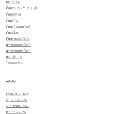
เล่นสล็อต
เว็บตรงไม่ผ่านเอเย่นต์
เว็บถูกหวย
เว็บพนัน
เว็บพนันออนไลน์
เว็บสล็อต
เว็บหวยออนไลน์
แทงบอลออนไลน์
แทงหวยออนไลน์
แพนด้า555
โจ๊กเกอร์123
คลังเก็บ
กรกฎาคม 2026
มิถุนายน 2026
พฤษภาคม 2026
เมษายน 2026