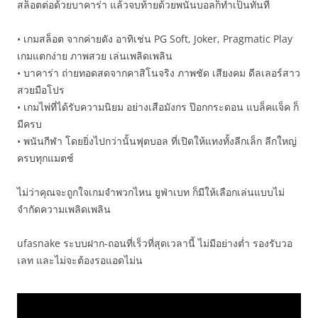
สล็อตต่อด้วยบาคาร่า แล้วจบท้ายด้วยพนันบอลก็ทำเป็นทันที
• เกมสล็อต จากค่ายดัง อาทิเช่น PG Soft, Joker, Pragmatic Play
เกมแตกง่าย ภาพสวย เล่นเพลิดเพลิน
• บาคาร่า ถ่ายทอดสดจากคาสิโนจริง ภาพชัด เสียงคม ดีลเลอร์สาว
สวยมือโปร
• เกมไพ่ที่ได้รับความนิยม อย่างเสือมังกร ป๊อกกระดอน แบล็คแจ็ค ก็
มีครบ
• พนันกีฬา โดยยิ่งไปกว่านั้นฟุตบอล ที่เปิดให้แทงทั้งลีกเล็ก ลีกใหญ่
ครบทุกแมตช์
ไม่ว่าคุณจะถูกใจเกมจำพวกไหน ยูฟ่าเบท ก็มีให้เลือกเล่นแบบไม่
จำกัดความเพลิดเพลิน
ufasnake ระบบฝาก-ถอนที่เร็วที่สุดเวลานี้ ไม่มีอย่างต่ำ รองรับวอ
เลท และไม่จะต้องรอแอดไม่น