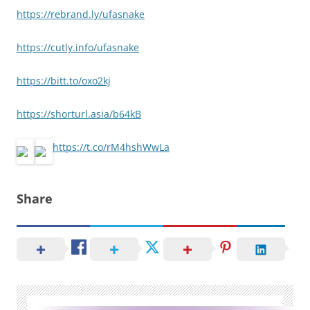
https://rebrand.ly/ufasnake
https://cutly.info/ufasnake
https://bitt.to/oxo2kj
https://shorturl.asia/b64kB
https://t.co/rM4hshWwLa
Share